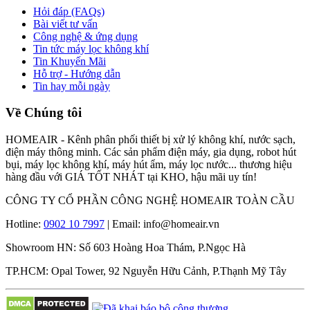
Hỏi đáp (FAQs)
Bài viết tư vấn
Công nghệ & ứng dụng
Tin tức máy lọc không khí
Tin Khuyến Mãi
Hỗ trợ - Hướng dẫn
Tin hay mỗi ngày
Về Chúng tôi
HOMEAIR - Kênh phân phối thiết bị xử lý không khí, nước sạch,
điện máy thông minh. Các sản phẩm điện máy, gia dụng, robot hút
bụi, máy lọc không khí, máy hút ẩm, máy lọc nước... thương hiệu
hàng đầu với GIÁ TỐT NHÁT tại KHO, hậu mãi uy tín!
CÔNG TY CỔ PHẦN CÔNG NGHỆ HOMEAIR TOÀN CẦU
Hotline:
0902 10 7997
| Email: info@homeair.vn
Showroom HN: Số 603 Hoàng Hoa Thám, P.Ngọc Hà
TP.HCM: Opal Tower, 92 Nguyễn Hữu Cảnh, P.Thạnh Mỹ Tây