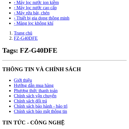
› Máy lọc nước ion kiềm
› Máy lọc nước cao cấp
› Máy rửa bát, chén
› Thiết bị gia dụng thông minh
› Màng lọc không khí
Trang chủ
FZ-G40DFE
Tags: FZ-G40DFE
THÔNG TIN VÀ CHÍNH SÁCH
Giới thiệu
Hướng dẫn mua hàng
Phương thức thanh toán
Chính sách vận chuyển
Chính sách đổi trả
Chính sách bảo hành - bảo trì
Chính sách bảo mật thông tin
TIN TỨC - CÔNG NGHỆ