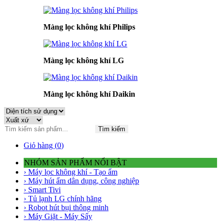
Màng lọc không khí Philips
Màng lọc không khí LG
Màng lọc không khí Daikin
Tìm kiếm
Giỏ hàng (
0
)
NHÓM SẢN PHẨM NỔI BẬT
› Máy lọc không khí - Tạo ẩm
› Máy hút ẩm dân dụng, công nghiệp
› Smart Tivi
› Tủ lạnh LG chính hãng
› Robot hút bụi thông minh
› Máy Giặt - Máy Sấy