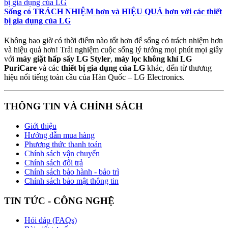
Sống có TRÁCH NHIỆM hơn và HIỆU QUẢ hơn với các thiết
bị gia dụng của LG
Không bao giờ có thời điểm nào tốt hơn để sống có trách nhiệm hơn
và hiệu quả hơn! Trải nghiệm cuộc sống lý tưởng mọi phút mọi giây
với
máy giặt hấp sấy LG Styler
,
máy lọc không khí LG
PuriCare
và các
thiết bị gia dụng của LG
khác, đến từ thương
hiệu nổi tiếng toàn cầu của Hàn Quốc – LG Electronics.
THÔNG TIN VÀ CHÍNH SÁCH
Giới thiệu
Hướng dẫn mua hàng
Phương thức thanh toán
Chính sách vận chuyển
Chính sách đổi trả
Chính sách bảo hành - bảo trì
Chính sách bảo mật thông tin
TIN TỨC - CÔNG NGHỆ
Hỏi đáp (FAQs)