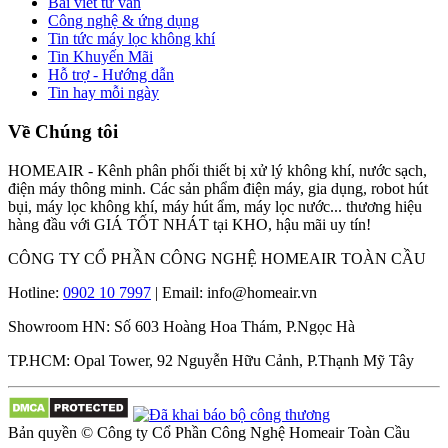
Bài viết tư vấn
Công nghệ & ứng dụng
Tin tức máy lọc không khí
Tin Khuyến Mãi
Hỗ trợ - Hướng dẫn
Tin hay mỗi ngày
Về Chúng tôi
HOMEAIR - Kênh phân phối thiết bị xử lý không khí, nước sạch,
điện máy thông minh. Các sản phẩm điện máy, gia dụng, robot hút
bụi, máy lọc không khí, máy hút ẩm, máy lọc nước... thương hiệu
hàng đầu với GIÁ TỐT NHÁT tại KHO, hậu mãi uy tín!
CÔNG TY CỔ PHẦN CÔNG NGHỆ HOMEAIR TOÀN CẦU
Hotline:
0902 10 7997
| Email: info@homeair.vn
Showroom HN: Số 603 Hoàng Hoa Thám, P.Ngọc Hà
TP.HCM: Opal Tower, 92 Nguyễn Hữu Cảnh, P.Thạnh Mỹ Tây
Bản quyền © Công ty Cổ Phần Công Nghệ Homeair Toàn Cầu