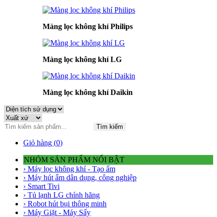
Màng lọc không khí Philips
Màng lọc không khí LG
Màng lọc không khí Daikin
Tìm kiếm
Giỏ hàng (
0
)
NHÓM SẢN PHẨM NỔI BẬT
› Máy lọc không khí - Tạo ẩm
› Máy hút ẩm dân dụng, công nghiệp
› Smart Tivi
› Tủ lạnh LG chính hãng
› Robot hút bụi thông minh
› Máy Giặt - Máy Sấy