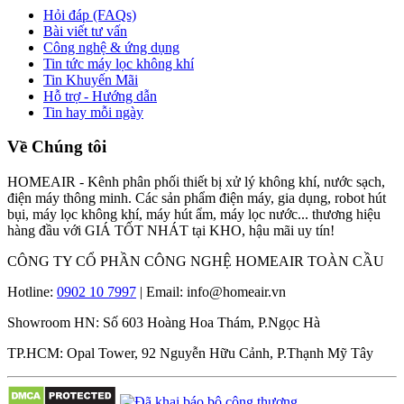
Hỏi đáp (FAQs)
Bài viết tư vấn
Công nghệ & ứng dụng
Tin tức máy lọc không khí
Tin Khuyến Mãi
Hỗ trợ - Hướng dẫn
Tin hay mỗi ngày
Về Chúng tôi
HOMEAIR - Kênh phân phối thiết bị xử lý không khí, nước sạch,
điện máy thông minh. Các sản phẩm điện máy, gia dụng, robot hút
bụi, máy lọc không khí, máy hút ẩm, máy lọc nước... thương hiệu
hàng đầu với GIÁ TỐT NHÁT tại KHO, hậu mãi uy tín!
CÔNG TY CỔ PHẦN CÔNG NGHỆ HOMEAIR TOÀN CẦU
Hotline:
0902 10 7997
| Email: info@homeair.vn
Showroom HN: Số 603 Hoàng Hoa Thám, P.Ngọc Hà
TP.HCM: Opal Tower, 92 Nguyễn Hữu Cảnh, P.Thạnh Mỹ Tây