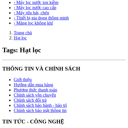
› Máy lọc nước ion kiềm
› Máy lọc nước cao cấp
› Máy rửa bát, chén
› Thiết bị gia dụng thông minh
› Màng lọc không khí
Trang chủ
Hạt lọc
Tags: Hạt lọc
THÔNG TIN VÀ CHÍNH SÁCH
Giới thiệu
Hướng dẫn mua hàng
Phương thức thanh toán
Chính sách vận chuyển
Chính sách đổi trả
Chính sách bảo hành - bảo trì
Chính sách bảo mật thông tin
TIN TỨC - CÔNG NGHỆ