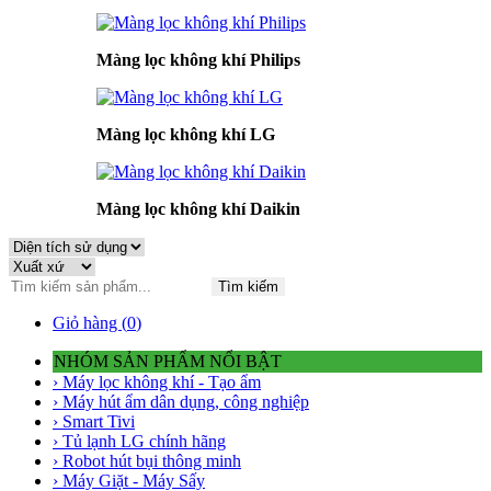
Màng lọc không khí Philips
Màng lọc không khí LG
Màng lọc không khí Daikin
Tìm kiếm
Giỏ hàng (
0
)
NHÓM SẢN PHẨM NỔI BẬT
› Máy lọc không khí - Tạo ẩm
› Máy hút ẩm dân dụng, công nghiệp
› Smart Tivi
› Tủ lạnh LG chính hãng
› Robot hút bụi thông minh
› Máy Giặt - Máy Sấy