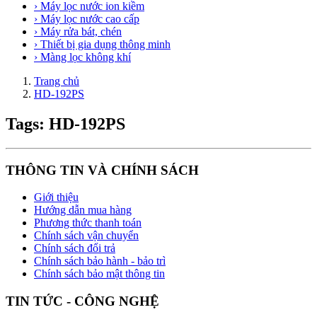
› Máy lọc nước ion kiềm
› Máy lọc nước cao cấp
› Máy rửa bát, chén
› Thiết bị gia dụng thông minh
› Màng lọc không khí
Trang chủ
HD-192PS
Tags: HD-192PS
THÔNG TIN VÀ CHÍNH SÁCH
Giới thiệu
Hướng dẫn mua hàng
Phương thức thanh toán
Chính sách vận chuyển
Chính sách đổi trả
Chính sách bảo hành - bảo trì
Chính sách bảo mật thông tin
TIN TỨC - CÔNG NGHỆ