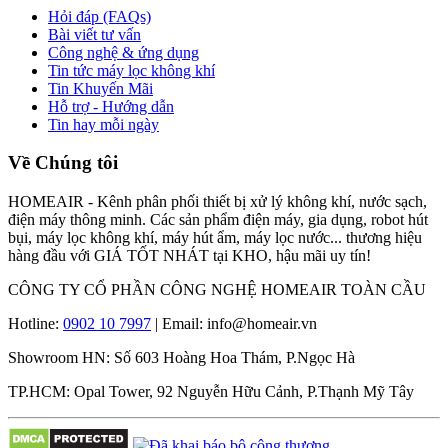
Hỏi đáp (FAQs)
Bài viết tư vấn
Công nghệ & ứng dụng
Tin tức máy lọc không khí
Tin Khuyến Mãi
Hỗ trợ - Hướng dẫn
Tin hay mỗi ngày
Về Chúng tôi
HOMEAIR - Kênh phân phối thiết bị xử lý không khí, nước sạch,
điện máy thông minh. Các sản phẩm điện máy, gia dụng, robot hút
bụi, máy lọc không khí, máy hút ẩm, máy lọc nước... thương hiệu
hàng đầu với GIÁ TỐT NHÁT tại KHO, hậu mãi uy tín!
CÔNG TY CỔ PHẦN CÔNG NGHỆ HOMEAIR TOÀN CẦU
Hotline:
0902 10 7997
| Email: info@homeair.vn
Showroom HN: Số 603 Hoàng Hoa Thám, P.Ngọc Hà
TP.HCM: Opal Tower, 92 Nguyễn Hữu Cảnh, P.Thạnh Mỹ Tây