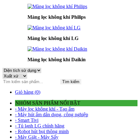
Màng lọc không khí Philips
Màng lọc không khí LG
Màng lọc không khí Daikin
Tìm kiếm
Giỏ hàng (
0
)
NHÓM SẢN PHẨM NỔI BẬT
› Máy lọc không khí - Tạo ẩm
› Máy hút ẩm dân dụng, công nghiệp
› Smart Tivi
› Tủ lạnh LG chính hãng
› Robot hút bụi thông minh
› Máy Giặt - Máy Sấy