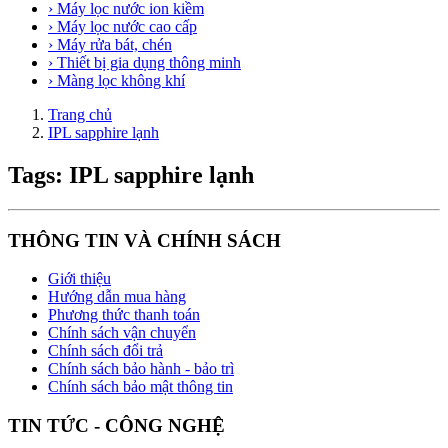
› Máy lọc nước ion kiềm
› Máy lọc nước cao cấp
› Máy rửa bát, chén
› Thiết bị gia dụng thông minh
› Màng lọc không khí
Trang chủ
IPL sapphire lạnh
Tags: IPL sapphire lạnh
THÔNG TIN VÀ CHÍNH SÁCH
Giới thiệu
Hướng dẫn mua hàng
Phương thức thanh toán
Chính sách vận chuyển
Chính sách đổi trả
Chính sách bảo hành - bảo trì
Chính sách bảo mật thông tin
TIN TỨC - CÔNG NGHỆ