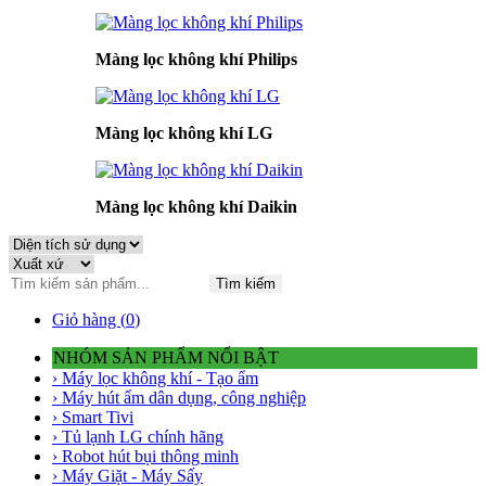
Màng lọc không khí Philips
Màng lọc không khí LG
Màng lọc không khí Daikin
Tìm kiếm
Giỏ hàng (
0
)
NHÓM SẢN PHẨM NỔI BẬT
› Máy lọc không khí - Tạo ẩm
› Máy hút ẩm dân dụng, công nghiệp
› Smart Tivi
› Tủ lạnh LG chính hãng
› Robot hút bụi thông minh
› Máy Giặt - Máy Sấy