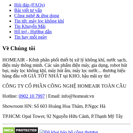
Hỏi đáp (FAQs)
Bài viết tư vấn
Công nghệ & ứng dụng
Tin tức máy lọc không khí
Tin Khuyến Mãi
Hỗ trợ - Hướng dẫn
Tin hay mỗi ngày
Về Chúng tôi
HOMEAIR - Kênh phân phối thiết bị xử lý không khí, nước sạch,
điện máy thông minh. Các sản phẩm điện máy, gia dụng, robot hút
bụi, máy lọc không khí, máy hút ẩm, máy lọc nước... thương hiệu
hàng đầu với GIÁ TỐT NHÁT tại KHO, hậu mãi uy tín!
CÔNG TY CỔ PHẦN CÔNG NGHỆ HOMEAIR TOÀN CẦU
Hotline:
0902 10 7997
| Email: info@homeair.vn
Showroom HN: Số 603 Hoàng Hoa Thám, P.Ngọc Hà
TP.HCM: Opal Tower, 92 Nguyễn Hữu Cảnh, P.Thạnh Mỹ Tây