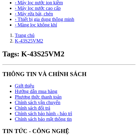
› Máy lọc nước ion kiềm
› Máy lọc nước cao cấp
› Máy rửa bát, chén
› Thiết bị gia dụng thông minh
› Màng lọc không khí
Trang chủ
K-43S25VM2
Tags: K-43S25VM2
THÔNG TIN VÀ CHÍNH SÁCH
Giới thiệu
Hướng dẫn mua hàng
Phương thức thanh toán
Chính sách vận chuyển
Chính sách đổi trả
Chính sách bảo hành - bảo trì
Chính sách bảo mật thông tin
TIN TỨC - CÔNG NGHỆ