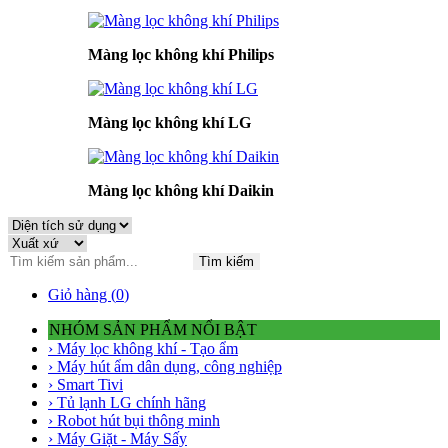
Màng lọc không khí Philips
Màng lọc không khí LG
Màng lọc không khí Daikin
Tìm kiếm
Giỏ hàng (
0
)
NHÓM SẢN PHẨM NỔI BẬT
› Máy lọc không khí - Tạo ẩm
› Máy hút ẩm dân dụng, công nghiệp
› Smart Tivi
› Tủ lạnh LG chính hãng
› Robot hút bụi thông minh
› Máy Giặt - Máy Sấy