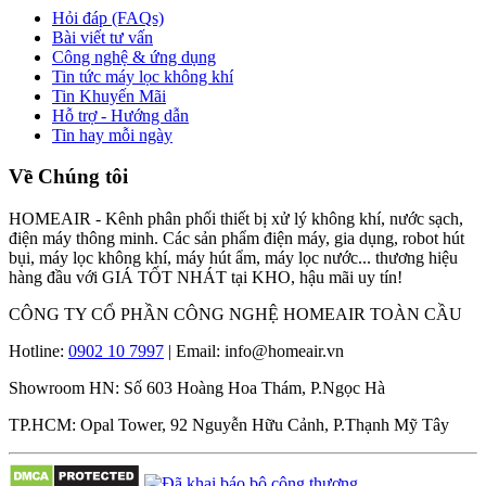
Hỏi đáp (FAQs)
Bài viết tư vấn
Công nghệ & ứng dụng
Tin tức máy lọc không khí
Tin Khuyến Mãi
Hỗ trợ - Hướng dẫn
Tin hay mỗi ngày
Về Chúng tôi
HOMEAIR - Kênh phân phối thiết bị xử lý không khí, nước sạch,
điện máy thông minh. Các sản phẩm điện máy, gia dụng, robot hút
bụi, máy lọc không khí, máy hút ẩm, máy lọc nước... thương hiệu
hàng đầu với GIÁ TỐT NHÁT tại KHO, hậu mãi uy tín!
CÔNG TY CỔ PHẦN CÔNG NGHỆ HOMEAIR TOÀN CẦU
Hotline:
0902 10 7997
| Email: info@homeair.vn
Showroom HN: Số 603 Hoàng Hoa Thám, P.Ngọc Hà
TP.HCM: Opal Tower, 92 Nguyễn Hữu Cảnh, P.Thạnh Mỹ Tây