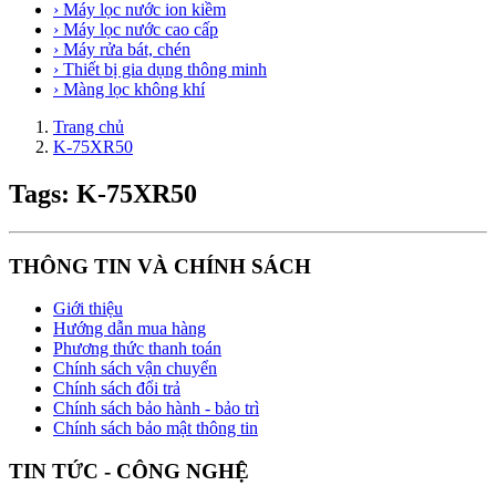
› Máy lọc nước ion kiềm
› Máy lọc nước cao cấp
› Máy rửa bát, chén
› Thiết bị gia dụng thông minh
› Màng lọc không khí
Trang chủ
K-75XR50
Tags: K-75XR50
THÔNG TIN VÀ CHÍNH SÁCH
Giới thiệu
Hướng dẫn mua hàng
Phương thức thanh toán
Chính sách vận chuyển
Chính sách đổi trả
Chính sách bảo hành - bảo trì
Chính sách bảo mật thông tin
TIN TỨC - CÔNG NGHỆ