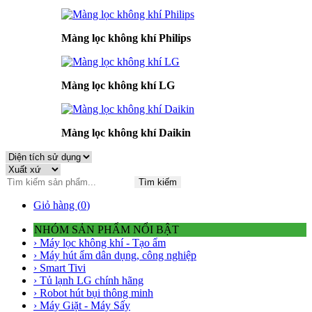
Màng lọc không khí Philips
Màng lọc không khí LG
Màng lọc không khí Daikin
Tìm kiếm
Giỏ hàng (
0
)
NHÓM SẢN PHẨM NỔI BẬT
› Máy lọc không khí - Tạo ẩm
› Máy hút ẩm dân dụng, công nghiệp
› Smart Tivi
› Tủ lạnh LG chính hãng
› Robot hút bụi thông minh
› Máy Giặt - Máy Sấy