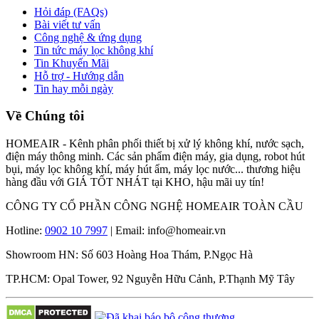
Hỏi đáp (FAQs)
Bài viết tư vấn
Công nghệ & ứng dụng
Tin tức máy lọc không khí
Tin Khuyến Mãi
Hỗ trợ - Hướng dẫn
Tin hay mỗi ngày
Về Chúng tôi
HOMEAIR - Kênh phân phối thiết bị xử lý không khí, nước sạch,
điện máy thông minh. Các sản phẩm điện máy, gia dụng, robot hút
bụi, máy lọc không khí, máy hút ẩm, máy lọc nước... thương hiệu
hàng đầu với GIÁ TỐT NHÁT tại KHO, hậu mãi uy tín!
CÔNG TY CỔ PHẦN CÔNG NGHỆ HOMEAIR TOÀN CẦU
Hotline:
0902 10 7997
| Email: info@homeair.vn
Showroom HN: Số 603 Hoàng Hoa Thám, P.Ngọc Hà
TP.HCM: Opal Tower, 92 Nguyễn Hữu Cảnh, P.Thạnh Mỹ Tây