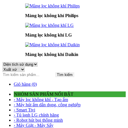
Màng lọc không khí Philips
Màng lọc không khí LG
Màng lọc không khí Daikin
Tìm kiếm
Giỏ hàng (
0
)
NHÓM SẢN PHẨM NỔI BẬT
› Máy lọc không khí - Tạo ẩm
› Máy hút ẩm dân dụng, công nghiệp
› Smart Tivi
› Tủ lạnh LG chính hãng
› Robot hút bụi thông minh
› Máy Giặt - Máy Sấy