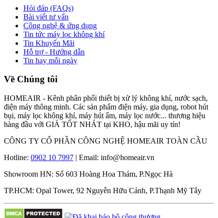
Hỏi đáp (FAQs)
Bài viết tư vấn
Công nghệ & ứng dụng
Tin tức máy lọc không khí
Tin Khuyến Mãi
Hỗ trợ - Hướng dẫn
Tin hay mỗi ngày
Về Chúng tôi
HOMEAIR - Kênh phân phối thiết bị xử lý không khí, nước sạch,
điện máy thông minh. Các sản phẩm điện máy, gia dụng, robot hút
bụi, máy lọc không khí, máy hút ẩm, máy lọc nước... thương hiệu
hàng đầu với GIÁ TỐT NHÁT tại KHO, hậu mãi uy tín!
CÔNG TY CỔ PHẦN CÔNG NGHỆ HOMEAIR TOÀN CẦU
Hotline:
0902 10 7997
| Email: info@homeair.vn
Showroom HN: Số 603 Hoàng Hoa Thám, P.Ngọc Hà
TP.HCM: Opal Tower, 92 Nguyễn Hữu Cảnh, P.Thạnh Mỹ Tây