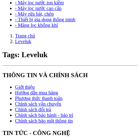
› Máy lọc nước ion kiềm
› Máy lọc nước cao cấp
› Máy rửa bát, chén
› Thiết bị gia dụng thông minh
› Màng lọc không khí
Trang chủ
Leveluk
Tags: Leveluk
THÔNG TIN VÀ CHÍNH SÁCH
Giới thiệu
Hướng dẫn mua hàng
Phương thức thanh toán
Chính sách vận chuyển
Chính sách đổi trả
Chính sách bảo hành - bảo trì
Chính sách bảo mật thông tin
TIN TỨC - CÔNG NGHỆ