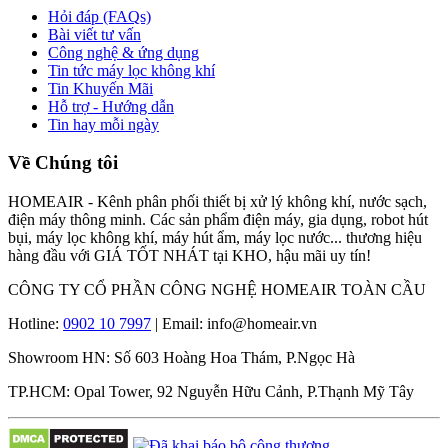
Hỏi đáp (FAQs)
Bài viết tư vấn
Công nghệ & ứng dụng
Tin tức máy lọc không khí
Tin Khuyến Mãi
Hỗ trợ - Hướng dẫn
Tin hay mỗi ngày
Về Chúng tôi
HOMEAIR - Kênh phân phối thiết bị xử lý không khí, nước sạch,
điện máy thông minh. Các sản phẩm điện máy, gia dụng, robot hút
bụi, máy lọc không khí, máy hút ẩm, máy lọc nước... thương hiệu
hàng đầu với GIÁ TỐT NHÁT tại KHO, hậu mãi uy tín!
CÔNG TY CỔ PHẦN CÔNG NGHỆ HOMEAIR TOÀN CẦU
Hotline:
0902 10 7997
| Email: info@homeair.vn
Showroom HN: Số 603 Hoàng Hoa Thám, P.Ngọc Hà
TP.HCM: Opal Tower, 92 Nguyễn Hữu Cảnh, P.Thạnh Mỹ Tây