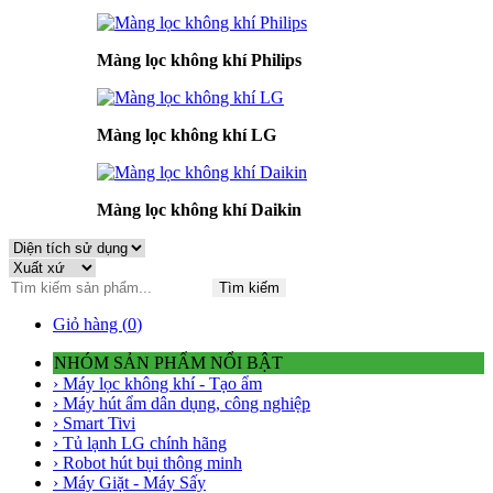
Màng lọc không khí Philips
Màng lọc không khí LG
Màng lọc không khí Daikin
Tìm kiếm
Giỏ hàng (
0
)
NHÓM SẢN PHẨM NỔI BẬT
› Máy lọc không khí - Tạo ẩm
› Máy hút ẩm dân dụng, công nghiệp
› Smart Tivi
› Tủ lạnh LG chính hãng
› Robot hút bụi thông minh
› Máy Giặt - Máy Sấy