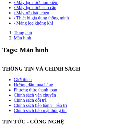
› Máy lọc nước ion kiềm
› Máy lọc nước cao cấp
› Máy rửa bát, chén
› Thiết bị gia dụng thông minh
› Màng lọc không khí
Trang chủ
Màn hình
Tags: Màn hình
THÔNG TIN VÀ CHÍNH SÁCH
Giới thiệu
Hướng dẫn mua hàng
Phương thức thanh toán
Chính sách vận chuyển
Chính sách đổi trả
Chính sách bảo hành - bảo trì
Chính sách bảo mật thông tin
TIN TỨC - CÔNG NGHỆ