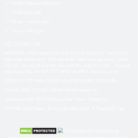
Tin tức máy lọc không khí
Tin Khuyến Mãi
Hỗ trợ - Hướng dẫn
Tin hay mỗi ngày
VỀ CHÚNG TÔI
HOMEAIR - Kênh phân phối thiết bị xử lý không khí, nước sạch,
điện máy thông minh. Các sản phẩm điện máy, gia dụng, robot
hút bụi, máy lọc không khí, máy hút ẩm, máy lọc nước... thương
hiệu hàng đầu với GIÁ TỐT NHÁT tại KHO, hậu mãi uy tín!
CÔNG TY CỔ PHẦN CÔNG NGHỆ HOMEAIR TOÀN CẦU
Hotline:
0902 10 7997
| Email: info@homeair.vn
Showroom HN: Số 603 Hoàng Hoa Thám, P.Ngọc Hà
TP.HCM: Opal Tower, 92 Nguyễn Hữu Cảnh, P.Thạnh Mỹ Tây
Bản quyền © Công ty Cổ Phần Công Nghệ Homeair Toàn Cầu