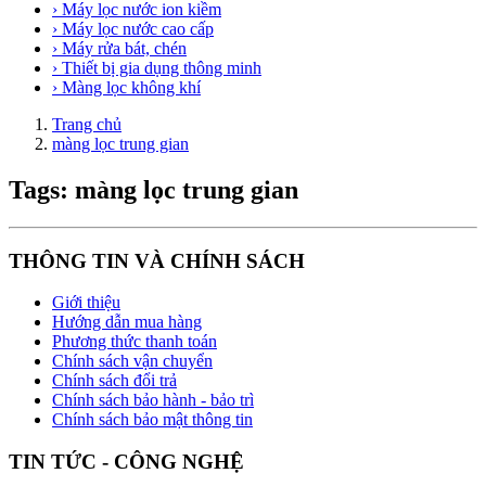
› Máy lọc nước ion kiềm
› Máy lọc nước cao cấp
› Máy rửa bát, chén
› Thiết bị gia dụng thông minh
› Màng lọc không khí
Trang chủ
màng lọc trung gian
Tags: màng lọc trung gian
THÔNG TIN VÀ CHÍNH SÁCH
Giới thiệu
Hướng dẫn mua hàng
Phương thức thanh toán
Chính sách vận chuyển
Chính sách đổi trả
Chính sách bảo hành - bảo trì
Chính sách bảo mật thông tin
TIN TỨC - CÔNG NGHỆ