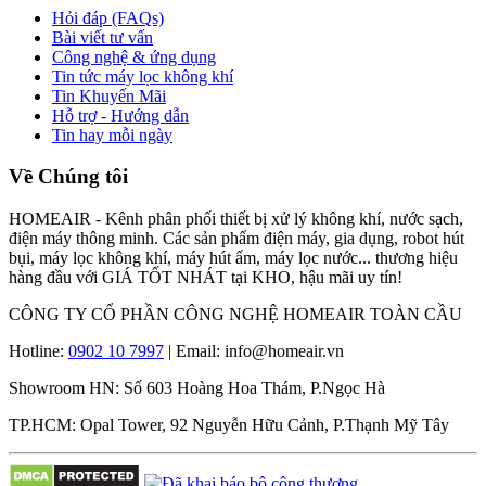
Hỏi đáp (FAQs)
Bài viết tư vấn
Công nghệ & ứng dụng
Tin tức máy lọc không khí
Tin Khuyến Mãi
Hỗ trợ - Hướng dẫn
Tin hay mỗi ngày
Về Chúng tôi
HOMEAIR - Kênh phân phối thiết bị xử lý không khí, nước sạch,
điện máy thông minh. Các sản phẩm điện máy, gia dụng, robot hút
bụi, máy lọc không khí, máy hút ẩm, máy lọc nước... thương hiệu
hàng đầu với GIÁ TỐT NHÁT tại KHO, hậu mãi uy tín!
CÔNG TY CỔ PHẦN CÔNG NGHỆ HOMEAIR TOÀN CẦU
Hotline:
0902 10 7997
| Email: info@homeair.vn
Showroom HN: Số 603 Hoàng Hoa Thám, P.Ngọc Hà
TP.HCM: Opal Tower, 92 Nguyễn Hữu Cảnh, P.Thạnh Mỹ Tây