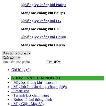
Màng lọc không khí Philips
Màng lọc không khí LG
Màng lọc không khí Daikin
Tìm kiếm
Giỏ hàng (
0
)
NHÓM SẢN PHẨM NỔI BẬT
› Máy lọc không khí - Tạo ẩm
› Máy hút ẩm dân dụng, công nghiệp
› Smart Tivi
› Tủ lạnh LG chính hãng
› Robot hút bụi thông minh
› Máy Giặt - Máy Sấy