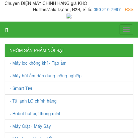
Chuyên ĐIỆN MÁY CHÍNH HÃNG giá KHO
Hotline/Zalo Dự án, B2B, Sỉ lẻ:
090 210 7997
-
RSS
Toggl
naviga
NHÓM SẢN PHẨM NỔI BẬT
› Máy lọc không khí - Tạo ẩm
› Máy hút ẩm dân dụng, công nghiệp
› Smart Tivi
› Tủ lạnh LG chính hãng
› Robot hút bụi thông minh
› Máy Giặt - Máy Sấy