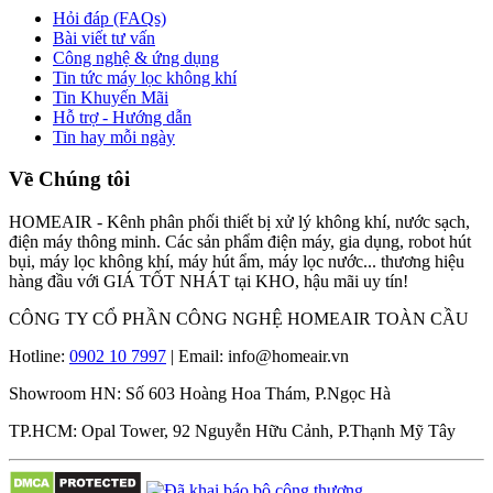
Hỏi đáp (FAQs)
Bài viết tư vấn
Công nghệ & ứng dụng
Tin tức máy lọc không khí
Tin Khuyến Mãi
Hỗ trợ - Hướng dẫn
Tin hay mỗi ngày
Về Chúng tôi
HOMEAIR - Kênh phân phối thiết bị xử lý không khí, nước sạch,
điện máy thông minh. Các sản phẩm điện máy, gia dụng, robot hút
bụi, máy lọc không khí, máy hút ẩm, máy lọc nước... thương hiệu
hàng đầu với GIÁ TỐT NHÁT tại KHO, hậu mãi uy tín!
CÔNG TY CỔ PHẦN CÔNG NGHỆ HOMEAIR TOÀN CẦU
Hotline:
0902 10 7997
| Email: info@homeair.vn
Showroom HN: Số 603 Hoàng Hoa Thám, P.Ngọc Hà
TP.HCM: Opal Tower, 92 Nguyễn Hữu Cảnh, P.Thạnh Mỹ Tây