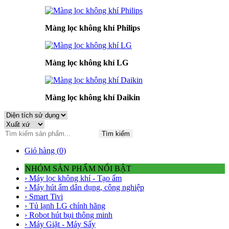
Màng lọc không khí Philips
Màng lọc không khí LG
Màng lọc không khí Daikin
Tìm kiếm
Giỏ hàng (
0
)
NHÓM SẢN PHẨM NỔI BẬT
› Máy lọc không khí - Tạo ẩm
› Máy hút ẩm dân dụng, công nghiệp
› Smart Tivi
› Tủ lạnh LG chính hãng
› Robot hút bụi thông minh
› Máy Giặt - Máy Sấy