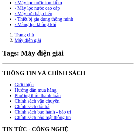
› Máy lọc nước ion kiềm
› Máy lọc nước cao cấp
› Máy rửa bát, chén
› Thiết bị gia dụng thông minh
› Màng lọc không khí
Trang chủ
Máy điện giải
Tags: Máy điện giải
THÔNG TIN VÀ CHÍNH SÁCH
Giới thiệu
Hướng dẫn mua hàng
Phương thức thanh toán
Chính sách vận chuyển
Chính sách đổi trả
Chính sách bảo hành - bảo trì
Chính sách bảo mật thông tin
TIN TỨC - CÔNG NGHỆ