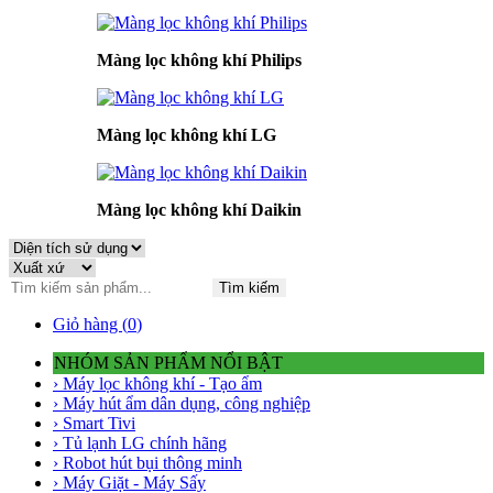
Màng lọc không khí Philips
Màng lọc không khí LG
Màng lọc không khí Daikin
Tìm kiếm
Giỏ hàng (
0
)
NHÓM SẢN PHẨM NỔI BẬT
› Máy lọc không khí - Tạo ẩm
› Máy hút ẩm dân dụng, công nghiệp
› Smart Tivi
› Tủ lạnh LG chính hãng
› Robot hút bụi thông minh
› Máy Giặt - Máy Sấy