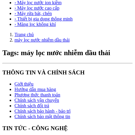
› Máy lọc nước ion kiềm
› Máy lọc nước cao cấp
› Máy rửa bát, chén
› Thiết bị gia dụng thông minh
› Màng lọc không khí
Trang chủ
máy lọc nước nhiễm dầu thải
Tags: máy lọc nước nhiễm dầu thải
THÔNG TIN VÀ CHÍNH SÁCH
Giới thiệu
Hướng dẫn mua hàng
Phương thức thanh toán
Chính sách vận chuyển
Chính sách đổi trả
Chính sách bảo hành - bảo trì
Chính sách bảo mật thông tin
TIN TỨC - CÔNG NGHỆ