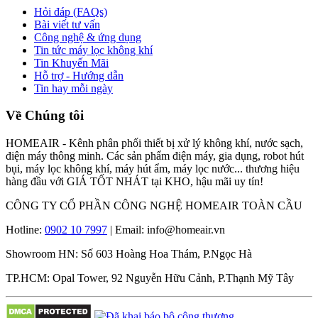
Hỏi đáp (FAQs)
Bài viết tư vấn
Công nghệ & ứng dụng
Tin tức máy lọc không khí
Tin Khuyến Mãi
Hỗ trợ - Hướng dẫn
Tin hay mỗi ngày
Về Chúng tôi
HOMEAIR - Kênh phân phối thiết bị xử lý không khí, nước sạch,
điện máy thông minh. Các sản phẩm điện máy, gia dụng, robot hút
bụi, máy lọc không khí, máy hút ẩm, máy lọc nước... thương hiệu
hàng đầu với GIÁ TỐT NHÁT tại KHO, hậu mãi uy tín!
CÔNG TY CỔ PHẦN CÔNG NGHỆ HOMEAIR TOÀN CẦU
Hotline:
0902 10 7997
| Email: info@homeair.vn
Showroom HN: Số 603 Hoàng Hoa Thám, P.Ngọc Hà
TP.HCM: Opal Tower, 92 Nguyễn Hữu Cảnh, P.Thạnh Mỹ Tây