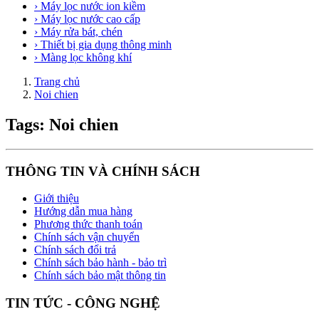
› Máy lọc nước ion kiềm
› Máy lọc nước cao cấp
› Máy rửa bát, chén
› Thiết bị gia dụng thông minh
› Màng lọc không khí
Trang chủ
Noi chien
Tags: Noi chien
THÔNG TIN VÀ CHÍNH SÁCH
Giới thiệu
Hướng dẫn mua hàng
Phương thức thanh toán
Chính sách vận chuyển
Chính sách đổi trả
Chính sách bảo hành - bảo trì
Chính sách bảo mật thông tin
TIN TỨC - CÔNG NGHỆ