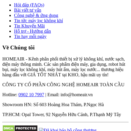
Hỏi đáp (FAQs)
Bài viết tư vấn
Công nghệ & ứng dụng
Tin tức máy lọc không khí
Tin Khuyến Mãi
Hỗ trợ - Hướng dẫn
Tin hay mỗi ngày
Về Chúng tôi
HOMEAIR - Kênh phân phối thiết bị xử lý không khí, nước sạch,
điện máy thông minh. Các sản phẩm điện máy, gia dụng, robot hút
bụi, máy lọc không khí, máy hút ẩm, máy lọc nước... thương hiệu
hàng đầu với GIÁ TỐT NHÁT tại KHO, hậu mãi uy tín!
CÔNG TY CỔ PHẦN CÔNG NGHỆ HOMEAIR TOÀN CẦU
Hotline:
0902 10 7997
| Email: info@homeair.vn
Showroom HN: Số 603 Hoàng Hoa Thám, P.Ngọc Hà
TP.HCM: Opal Tower, 92 Nguyễn Hữu Cảnh, P.Thạnh Mỹ Tây