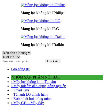
Màng lọc không khí Philips
Màng lọc không khí LG
Màng lọc không khí Daikin
Tìm kiếm
Giỏ hàng (
0
)
NHÓM SẢN PHẨM NỔI BẬT
› Máy lọc không khí - Tạo ẩm
› Máy hút ẩm dân dụng, công nghiệp
› Smart Tivi
› Tủ lạnh LG chính hãng
› Robot hút bụi thông minh
› Máy Giặt - Máy Sấy