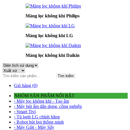
Màng lọc không khí Philips
Màng lọc không khí LG
Màng lọc không khí Daikin
Tìm kiếm
Giỏ hàng (
0
)
NHÓM SẢN PHẨM NỔI BẬT
› Máy lọc không khí - Tạo ẩm
› Máy hút ẩm dân dụng, công nghiệp
› Smart Tivi
› Tủ lạnh LG chính hãng
› Robot hút bụi thông minh
› Máy Giặt - Máy Sấy