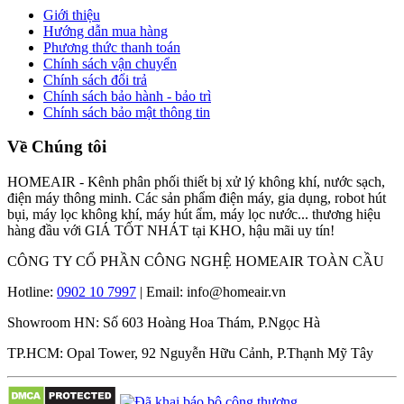
Giới thiệu
Hướng dẫn mua hàng
Phương thức thanh toán
Chính sách vận chuyển
Chính sách đổi trả
Chính sách bảo hành - bảo trì
Chính sách bảo mật thông tin
Về Chúng tôi
HOMEAIR - Kênh phân phối thiết bị xử lý không khí, nước sạch,
điện máy thông minh. Các sản phẩm điện máy, gia dụng, robot hút
bụi, máy lọc không khí, máy hút ẩm, máy lọc nước... thương hiệu
hàng đầu với GIÁ TỐT NHÁT tại KHO, hậu mãi uy tín!
CÔNG TY CỔ PHẦN CÔNG NGHỆ HOMEAIR TOÀN CẦU
Hotline:
0902 10 7997
| Email: info@homeair.vn
Showroom HN: Số 603 Hoàng Hoa Thám, P.Ngọc Hà
TP.HCM: Opal Tower, 92 Nguyễn Hữu Cảnh, P.Thạnh Mỹ Tây