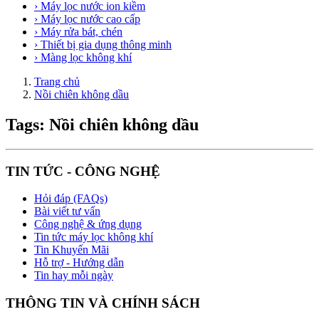
› Máy lọc nước ion kiềm
› Máy lọc nước cao cấp
› Máy rửa bát, chén
› Thiết bị gia dụng thông minh
› Màng lọc không khí
Trang chủ
Nồi chiên không dầu
Tags: Nồi chiên không dầu
TIN TỨC - CÔNG NGHỆ
Hỏi đáp (FAQs)
Bài viết tư vấn
Công nghệ & ứng dụng
Tin tức máy lọc không khí
Tin Khuyến Mãi
Hỗ trợ - Hướng dẫn
Tin hay mỗi ngày
THÔNG TIN VÀ CHÍNH SÁCH