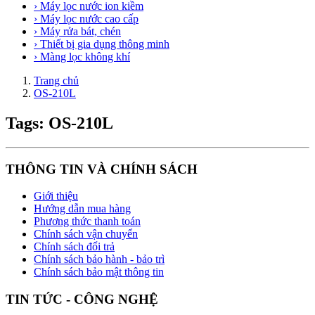
› Máy lọc nước ion kiềm
› Máy lọc nước cao cấp
› Máy rửa bát, chén
› Thiết bị gia dụng thông minh
› Màng lọc không khí
Trang chủ
OS-210L
Tags: OS-210L
THÔNG TIN VÀ CHÍNH SÁCH
Giới thiệu
Hướng dẫn mua hàng
Phương thức thanh toán
Chính sách vận chuyển
Chính sách đổi trả
Chính sách bảo hành - bảo trì
Chính sách bảo mật thông tin
TIN TỨC - CÔNG NGHỆ