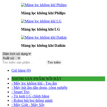
Màng lọc không khí Philips
Màng lọc không khí LG
Màng lọc không khí Daikin
Tìm kiếm
Giỏ hàng (
0
)
NHÓM SẢN PHẨM NỔI BẬT
› Máy lọc không khí - Tạo ẩm
› Máy hút ẩm dân dụng, công nghiệp
› Smart Tivi
› Tủ lạnh LG chính hãng
› Robot hút bụi thông minh
› Máy Giặt - Máy Sấy