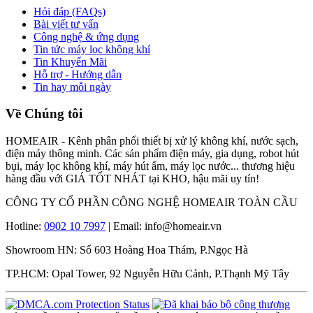
Hỏi đáp (FAQs)
Bài viết tư vấn
Công nghệ & ứng dụng
Tin tức máy lọc không khí
Tin Khuyến Mãi
Hỗ trợ - Hướng dẫn
Tin hay mỗi ngày
Về Chúng tôi
HOMEAIR - Kênh phân phối thiết bị xử lý không khí, nước sạch,
điện máy thông minh. Các sản phẩm điện máy, gia dụng, robot hút
bụi, máy lọc không khí, máy hút ẩm, máy lọc nước... thương hiệu
hàng đầu với GIÁ TỐT NHÁT tại KHO, hậu mãi uy tín!
CÔNG TY CỔ PHẦN CÔNG NGHỆ HOMEAIR TOÀN CẦU
Hotline:
0902 10 7997
| Email: info@homeair.vn
Showroom HN: Số 603 Hoàng Hoa Thám, P.Ngọc Hà
TP.HCM: Opal Tower, 92 Nguyễn Hữu Cảnh, P.Thạnh Mỹ Tây