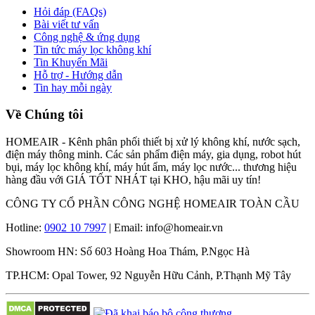
Hỏi đáp (FAQs)
Bài viết tư vấn
Công nghệ & ứng dụng
Tin tức máy lọc không khí
Tin Khuyến Mãi
Hỗ trợ - Hướng dẫn
Tin hay mỗi ngày
Về Chúng tôi
HOMEAIR - Kênh phân phối thiết bị xử lý không khí, nước sạch,
điện máy thông minh. Các sản phẩm điện máy, gia dụng, robot hút
bụi, máy lọc không khí, máy hút ẩm, máy lọc nước... thương hiệu
hàng đầu với GIÁ TỐT NHÁT tại KHO, hậu mãi uy tín!
CÔNG TY CỔ PHẦN CÔNG NGHỆ HOMEAIR TOÀN CẦU
Hotline:
0902 10 7997
| Email: info@homeair.vn
Showroom HN: Số 603 Hoàng Hoa Thám, P.Ngọc Hà
TP.HCM: Opal Tower, 92 Nguyễn Hữu Cảnh, P.Thạnh Mỹ Tây