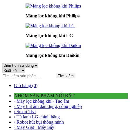
Màng lọc không khí Philips
Màng lọc không khí LG
Màng lọc không khí Daikin
Tìm kiếm
Giỏ hàng (
0
)
NHÓM SẢN PHẨM NỔI BẬT
› Máy lọc không khí - Tạo ẩm
› Máy hút ẩm dân dụng, công nghiệp
› Smart Tivi
› Tủ lạnh LG chính hãng
› Robot hút bụi thông minh
› Máy Giặt - Máy Sấy