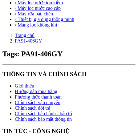
› Máy lọc nước ion kiềm
› Máy lọc nước cao cấp
› Máy rửa bát, chén
› Thiết bị gia dụng thông minh
› Màng lọc không khí
Trang chủ
PA91-406GY
Tags: PA91-406GY
THÔNG TIN VÀ CHÍNH SÁCH
Giới thiệu
Hướng dẫn mua hàng
Phương thức thanh toán
Chính sách vận chuyển
Chính sách đổi trả
Chính sách bảo hành - bảo trì
Chính sách bảo mật thông tin
TIN TỨC - CÔNG NGHỆ