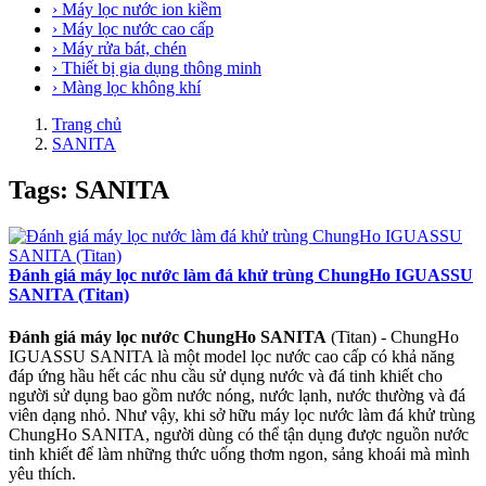
› Máy lọc nước ion kiềm
› Máy lọc nước cao cấp
› Máy rửa bát, chén
› Thiết bị gia dụng thông minh
› Màng lọc không khí
Trang chủ
SANITA
Tags: SANITA
Đánh giá máy lọc nước làm đá khử trùng ChungHo IGUASSU
SANITA (Titan)
Đánh giá máy lọc nước ChungHo SANITA
(Titan) - ChungHo
IGUASSU SANITA là một model lọc nước cao cấp có khả năng
đáp ứng hầu hết các nhu cầu sử dụng nước và đá tinh khiết cho
người sử dụng bao gồm nước nóng, nước lạnh, nước thường và đá
viên dạng nhỏ. Như vậy, khi sở hữu máy lọc nước làm đá khử trùng
ChungHo SANITA, người dùng có thể tận dụng được nguồn nước
tinh khiết để làm những thức uống thơm ngon, sảng khoái mà mình
yêu thích.