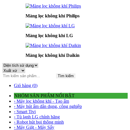
Màng lọc không khí Philips
Màng lọc không khí LG
Màng lọc không khí Daikin
Tìm kiếm
Giỏ hàng (
0
)
NHÓM SẢN PHẨM NỔI BẬT
› Máy lọc không khí - Tạo ẩm
› Máy hút ẩm dân dụng, công nghiệp
› Smart Tivi
› Tủ lạnh LG chính hãng
› Robot hút bụi thông minh
› Máy Giặt - Máy Sấy