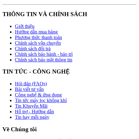
THÔNG TIN VÀ CHÍNH SÁCH
Giới thiệu
Hướng dẫn mua hàng
Phương thức thanh toán
Chính sách vận chuyển
Chính sách đổi trả
Chính sách bảo hành - bảo trì
Chính sách bảo mật thông tin
TIN TỨC - CÔNG NGHỆ
Hỏi đáp (FAQs)
Bài viết tư vấn
Công nghệ & ứng dụng
Tin tức máy lọc không khí
Tin Khuyến Mãi
Hỗ trợ - Hướng dẫn
Tin hay mỗi ngày
Về Chúng tôi