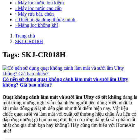
› Máy lọc nước ion kiềm
› Máy lọc nước cao cấp
› Máy rửa bát, chén
› Thiết bị gia dụng thông minh
› Màng lọc không khí
Trang chủ
SKJ-CR018H
Tags: SKJ-CR018H
Có nên sử dụng quạt không cánh làm mát và sưởi ấm Ultty
không? Giá bao nhiêu?
Quạt không cánh làm mát và sưởi ấm Ultty có tốt không
đang là
một trong những nghi vấn của nhiều người tiêu dùng Việt, nhất là
khi mùa đông giá lạnh đến gần như thời điểm hiện nay. Vật liệu
chiếc quạt sưởi và làm mát với xuất xứ thương hiệu châu Âu liệu có
đáp ứng những gì bạn mong đợi, liệu có xứng đáng là sản phẩm tốt
nhất cho gia đình bạn hay không? Hãy cùng tìm hiểu với HomeAir
nhé!