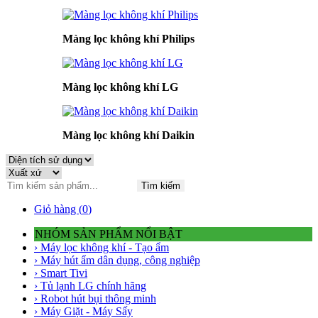
Màng lọc không khí Philips
Màng lọc không khí LG
Màng lọc không khí Daikin
Tìm kiếm
Giỏ hàng (
0
)
NHÓM SẢN PHẨM NỔI BẬT
› Máy lọc không khí - Tạo ẩm
› Máy hút ẩm dân dụng, công nghiệp
› Smart Tivi
› Tủ lạnh LG chính hãng
› Robot hút bụi thông minh
› Máy Giặt - Máy Sấy