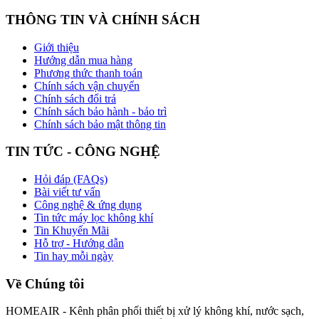
THÔNG TIN VÀ CHÍNH SÁCH
Giới thiệu
Hướng dẫn mua hàng
Phương thức thanh toán
Chính sách vận chuyển
Chính sách đổi trả
Chính sách bảo hành - bảo trì
Chính sách bảo mật thông tin
TIN TỨC - CÔNG NGHỆ
Hỏi đáp (FAQs)
Bài viết tư vấn
Công nghệ & ứng dụng
Tin tức máy lọc không khí
Tin Khuyến Mãi
Hỗ trợ - Hướng dẫn
Tin hay mỗi ngày
Về Chúng tôi
HOMEAIR - Kênh phân phối thiết bị xử lý không khí, nước sạch,