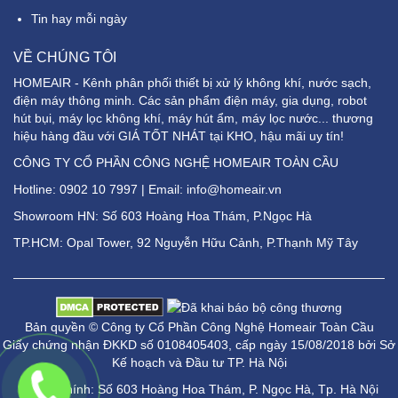
Tin hay mỗi ngày
VỀ CHÚNG TÔI
HOMEAIR - Kênh phân phối thiết bị xử lý không khí, nước sạch,
điện máy thông minh. Các sản phẩm điện máy, gia dụng, robot
hút bụi, máy lọc không khí, máy hút ẩm, máy lọc nước... thương
hiệu hàng đầu với GIÁ TỐT NHÁT tại KHO, hậu mãi uy tín!
CÔNG TY CỔ PHẦN CÔNG NGHỆ HOMEAIR TOÀN CẦU
Hotline:
0902 10 7997
| Email: info@homeair.vn
Showroom HN: Số 603 Hoàng Hoa Thám, P.Ngọc Hà
TP.HCM: Opal Tower, 92 Nguyễn Hữu Cảnh, P.Thạnh Mỹ Tây
Bản quyền © Công ty Cổ Phần Công Nghệ Homeair Toàn Cầu
Giấy chứng nhận ĐKKD số 0108405403, cấp ngày 15/08/2018 bởi Sở
Kế hoạch và Đầu tư TP. Hà Nội
Trụ sở chính: Số 603 Hoàng Hoa Thám, P. Ngọc Hà, Tp. Hà Nội