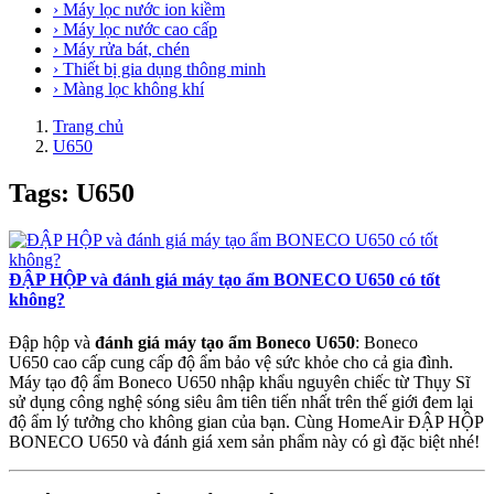
› Máy lọc nước ion kiềm
› Máy lọc nước cao cấp
› Máy rửa bát, chén
› Thiết bị gia dụng thông minh
› Màng lọc không khí
Trang chủ
U650
Tags: U650
ĐẬP HỘP và đánh giá máy tạo ẩm BONECO U650 có tốt
không?
Đập hộp và
đánh giá máy tạo ẩm Boneco U650
: Boneco
U650 cao cấp cung cấp độ ẩm bảo vệ sức khỏe cho cả gia đình.
Máy tạo độ ẩm Boneco U650 nhập khẩu nguyên chiếc từ Thụy Sĩ
sử dụng công nghệ sóng siêu âm tiên tiến nhất trên thế giới đem lại
độ ẩm lý tưởng cho không gian của bạn. Cùng HomeAir
ĐẬP HỘP
BONECO U650 và đánh giá xem sản phẩm này có gì đặc biệt nhé!