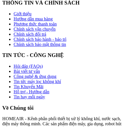
THÔNG TIN VÀ CHÍNH SÁCH
Giới thiệu
Hướng dẫn mua hàng
Phương thức thanh toán
Chính sách vận chuyển
Chính sách đổi trả
Chính sách bảo hành - bảo trì
Chính sách bảo mật thông tin
TIN TỨC - CÔNG NGHỆ
Hỏi đáp (FAQs)
Bài viết tư vấn
Công nghệ & ứng dụng
Tin tức máy lọc không khí
Tin Khuyến Mãi
Hỗ trợ - Hướng dẫn
Tin hay mỗi ngày
Về Chúng tôi
HOMEAIR - Kênh phân phối thiết bị xử lý không khí, nước sạch,
điện máy thông minh. Các sản phẩm điện máy, gia dụng, robot hút