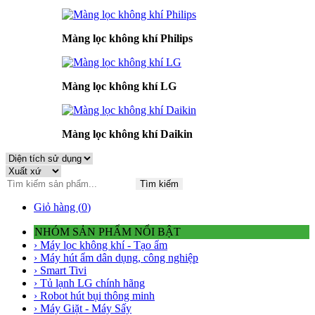
Màng lọc không khí Philips
Màng lọc không khí LG
Màng lọc không khí Daikin
Tìm kiếm
Giỏ hàng (
0
)
NHÓM SẢN PHẨM NỔI BẬT
› Máy lọc không khí - Tạo ẩm
› Máy hút ẩm dân dụng, công nghiệp
› Smart Tivi
› Tủ lạnh LG chính hãng
› Robot hút bụi thông minh
› Máy Giặt - Máy Sấy