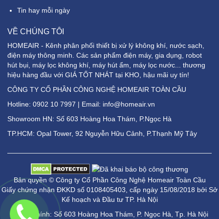
Tin hay mỗi ngày
VỀ CHÚNG TÔI
HOMEAIR - Kênh phân phối thiết bị xử lý không khí, nước sạch,
điện máy thông minh. Các sản phẩm điện máy, gia dụng, robot
hút bụi, máy lọc không khí, máy hút ẩm, máy lọc nước... thương
hiệu hàng đầu với GIÁ TỐT NHÁT tại KHO, hậu mãi uy tín!
CÔNG TY CỔ PHẦN CÔNG NGHỆ HOMEAIR TOÀN CẦU
Hotline:
0902 10 7997
| Email: info@homeair.vn
Showroom HN: Số 603 Hoàng Hoa Thám, P.Ngọc Hà
TP.HCM: Opal Tower, 92 Nguyễn Hữu Cảnh, P.Thạnh Mỹ Tây
Bản quyền © Công ty Cổ Phần Công Nghệ Homeair Toàn Cầu
Giấy chứng nhận ĐKKD số 0108405403, cấp ngày 15/08/2018 bởi Sở
Kế hoạch và Đầu tư TP. Hà Nội
Trụ sở chính: Số 603 Hoàng Hoa Thám, P. Ngọc Hà, Tp. Hà Nội