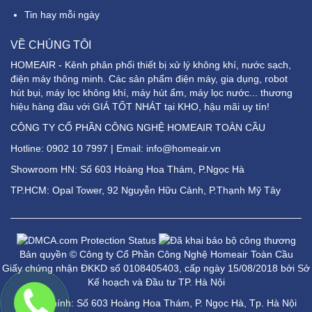
Tin hay mỗi ngày
VỀ CHÚNG TÔI
HOMEAIR - Kênh phân phối thiết bị xử lý không khí, nước sạch,
điện máy thông minh. Các sản phẩm điện máy, gia dụng, robot
hút bụi, máy lọc không khí, máy hút ẩm, máy lọc nước... thương
hiệu hàng đầu với GIÁ TỐT NHÁT tại KHO, hậu mãi uy tín!
CÔNG TY CỔ PHẦN CÔNG NGHỆ HOMEAIR TOÀN CẦU
Hotline:
0902 10 7997
| Email: info@homeair.vn
Showroom HN: Số 603 Hoàng Hoa Thám, P.Ngọc Hà
TP.HCM: Opal Tower, 92 Nguyễn Hữu Cảnh, P.Thạnh Mỹ Tây
Bản quyền © Công ty Cổ Phần Công Nghệ Homeair Toàn Cầu
Giấy chứng nhận ĐKKD số 0108405403, cấp ngày 15/08/2018 bởi Sở
Kế hoạch và Đầu tư TP. Hà Nội
Trụ sở chính: Số 603 Hoàng Hoa Thám, P. Ngọc Hà, Tp. Hà Nội