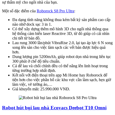
sự thẩm mỹ cho ngôi nhà của bạn.
Một số đặc điểm của
Roborock S8 Pro Ultra
:
Đa dạng tính năng không thua kém bất kỳ sản phẩm cao cấp
nào nhờ dock sạc 3 in 1.
Có thể xây dựng thêm mô hình 3D cho ngôi nhà thông qua
hệ thống cảm biến laser Reactive 3D, từ đó giúp có cái nhìn
chi tiết từ bản đồ.
Lau rung 3000 lần/phút VibraRise 2.0, lại tạo áp lực 6 N song
song lên sàn cho việc làm sạch các vết bản được hiệu quả
hơn.
Dung lượng pin 5200mAh, giúp robot dọn nhà trong liên tục
300 phút ở chế độ tiêu chuẩn.
Cả đế lau và chổi chính đều có thể nâng lên linh hoạt trong
từng trường hợp nhất định.
Kết nối với điện thoại trên app Mi Home hay Roborock để
tiện hơn cho việc phân bố các khu vực cần làm sạch, hẹn giờ
làm việc, vẽ tường ảo,…
Giá khuyến mãi: 25.990.000 VNĐ.
Robot hút bụi lau nhà Ecovacs Deebot T10 Omni