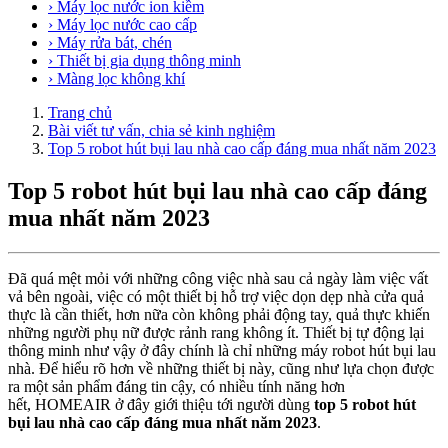
› Máy lọc nước ion kiềm
› Máy lọc nước cao cấp
› Máy rửa bát, chén
› Thiết bị gia dụng thông minh
› Màng lọc không khí
Trang chủ
Bài viết tư vấn, chia sẻ kinh nghiệm
Top 5 robot hút bụi lau nhà cao cấp đáng mua nhất năm 2023
Top 5 robot hút bụi lau nhà cao cấp đáng
mua nhất năm 2023
Đã quá mệt mỏi với những công việc nhà sau cả ngày làm việc vất
vả bên ngoài, việc có một thiết bị hỗ trợ việc dọn dẹp nhà cửa quả
thực là cần thiết, hơn nữa còn không phải động tay, quả thực khiến
những người phụ nữ được rảnh rang không ít. Thiết bị tự động lại
thông minh như vậy ở đây chính là chỉ những máy robot hút bụi lau
nhà. Để hiểu rõ hơn về những thiết bị này, cũng như lựa chọn được
ra một sản phẩm đáng tin cậy, có nhiều tính năng hơn
hết, HOMEAIR ở đây giới thiệu tới người dùng
top 5 robot hút
bụi lau nhà cao cấp đáng mua nhất năm 2023
.