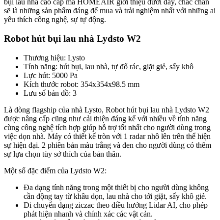
bụi lau nhà cao cấp mà HOMEAIR giới thiệu dưới đây, chắc chắn
sẽ là những sản phẩm đáng để mua và trải nghiệm nhất với những ai
yêu thích công nghệ, sự tự động.
Robot hút bụi lau nhà Lydsto W2
Thương hiệu: Lysto
Tính năng: hút bụi, lau nhà, tự đổ rác, giặt giẻ, sấy khô
Lực hút: 5000 Pa
Kích thước robot: 354x354x98.5 mm
Lưu số bản đồ: 3
Là dòng flagship của nhà Lysto, Robot hút bụi lau nhà Lydsto W2
được nâng cấp cũng như cải thiện đáng kể với nhiều về tính năng
cùng công nghệ tích hợp giúp hỗ trợ tốt nhất cho người dùng trong
việc dọn nhà. Máy có thiết kế tròn với 1 radar nhô lên trên thể hiện
sự hiện đại. 2 phiên bản màu trắng và đen cho người dùng có thêm
sự lựa chọn tùy sở thích của bản thân.
Một số đặc điểm của Lydsto W2:
Đa dạng tính năng trong một thiết bị cho người dùng không
cần động tay từ khâu dọn, lau nhà cho tới giặt, sấy khô giẻ.
Di chuyển dạng ziczac theo điều hướng Lidar AI, cho phép
phát hiện nhanh và chính xác các vật cản.