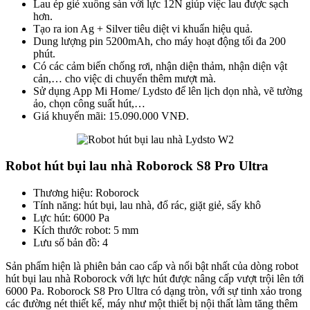
Lau ép giẻ xuống sàn với lực 12N giúp việc lau được sạch
hơn.
Tạo ra ion Ag + Silver tiêu diệt vi khuẩn hiệu quả.
Dung lượng pin 5200mAh, cho máy hoạt động tối đa 200
phút.
Có các cảm biến chống rơi, nhận diện thảm, nhận diện vật
cản,… cho việc di chuyển thêm mượt mà.
Sử dụng App Mi Home/ Lydsto để lên lịch dọn nhà, vẽ tường
ảo, chọn công suất hút,…
Giá khuyến mãi: 15.090.000 VNĐ.
Robot hút bụi lau nhà Roborock S8 Pro Ultra
Thương hiệu: Roborock
Tính năng: hút bụi, lau nhà, đổ rác, giặt giẻ, sấy khô
Lực hút: 6000 Pa
Kích thước robot: 5 mm
Lưu số bản đồ: 4
Sản phẩm hiện là phiên bản cao cấp và nổi bật nhất của dòng robot
hút bụi lau nhà Roborock với lực hút được nâng cấp vượt trội lên tới
6000 Pa. Roborock S8 Pro Ultra có dạng tròn, với sự tinh xảo trong
các đường nét thiết kế, máy như một thiết bị nội thất làm tăng thêm