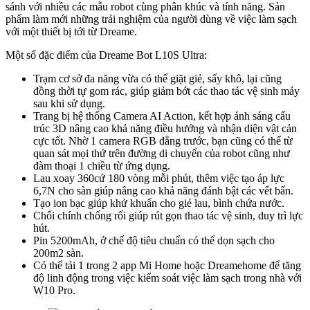
sánh với nhiều các mẫu robot cùng phân khúc và tính năng. Sản
phẩm làm mới những trải nghiệm của người dùng về việc làm sạch
với một thiết bị tới từ Dreame.
Một số đặc điểm của Dreame Bot L10S Ultra:
Trạm cơ sở đa năng vừa có thể giặt giẻ, sấy khô, lại cũng
đồng thời tự gom rác, giúp giảm bớt các thao tác vệ sinh máy
sau khi sử dụng.
Trang bị hệ thống Camera AI Action, kết hợp ánh sáng cấu
trúc 3D nâng cao khả năng điều hướng và nhận diện vật cản
cực tốt. Nhờ 1 camera RGB đằng trước, bạn cũng có thể từ
quan sát mọi thứ trên đường di chuyển của robot cũng như
đàm thoại 1 chiều từ ứng dụng.
Lau xoay 360cứ 180 vòng mỗi phút, thêm việc tạo áp lực
6,7N cho sàn giúp nâng cao khả năng đánh bật các vết bẩn.
Tạo ion bạc giúp khử khuẩn cho giẻ lau, bình chứa nước.
Chổi chính chống rối giúp rút gọn thao tác vệ sinh, duy trì lực
hút.
Pin 5200mAh, ở chế độ tiêu chuẩn có thể dọn sạch cho
200m2 sàn.
Có thể tải 1 trong 2 app Mi Home hoặc Dreamehome để tăng
độ linh động trong việc kiểm soát việc làm sạch trong nhà với
W10 Pro.