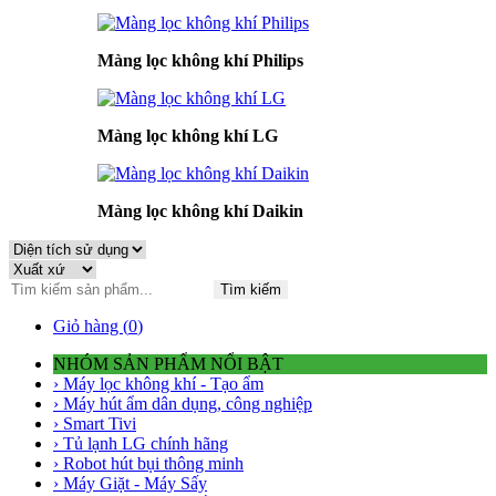
Màng lọc không khí Philips
Màng lọc không khí LG
Màng lọc không khí Daikin
Tìm kiếm
Giỏ hàng (
0
)
NHÓM SẢN PHẨM NỔI BẬT
› Máy lọc không khí - Tạo ẩm
› Máy hút ẩm dân dụng, công nghiệp
› Smart Tivi
› Tủ lạnh LG chính hãng
› Robot hút bụi thông minh
› Máy Giặt - Máy Sấy