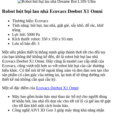
Robot hút bụi lau nhà Ecovacs Deebot X1 Omni
Thương hiệu: Ecovacs
Tính năng: hút bụi, lau nhà, giặt giẻ, sấy khô, đổ rác, khử
trùng
Lực hút: 5000 Pa
Kích thước robot: 350 x 350 x 93 mm
Lưu số bản đồ: 3
Một siêu phẩm thiết bị thông minh giúp thảnh thơi tới cho đôi tay
của bạn không thể không kể đến, đó là robot hút bụi lau nhà
Ecovacs Deebot X1 Omni. Đây cũng là model cao cấp nhất của
Ecovacs, cũng vượt trội hơn so với robot hút bụi của các thương
hiệu khác. Có thể nói từ bề ngoài tông xám và đen đan xen tạo cho
sản phẩm có cảm giác của tương lai, lại tinh tế từ từng đường nét
thiết kế mà không cần quá cầu kỳ.
Một số đặc điểm của
Ecovacs Deebot X1 Omni
:
Máy bao gồm hoàn hảo mọi thao tác hỗ trợ cho người dùng
từ khâu hút, lau nhà rồi dọn rác cho tới xử lý cả giẻ lau từ giặt
cho tới làm khô một cách hoàn hảo.
Công nghệ AIVI 3D Gen 3 giúp máy tăng khả năng nhận