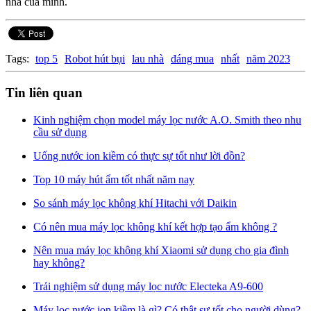
nhà của mình.
Tags:
top 5
Robot hút bụi
lau nhà
đáng mua
nhất
năm 2023
Tin liên quan
Kinh nghiệm chọn model máy lọc nước A.O. Smith theo nhu
cầu sử dụng
Uống nước ion kiềm có thực sự tốt như lời đồn?
Top 10 máy hút ẩm tốt nhất năm nay
So sánh máy lọc không khí Hitachi với Daikin
Có nên mua máy lọc không khí kết hợp tạo ẩm không ?
Nên mua máy lọc không khí Xiaomi sử dụng cho gia đình
hay không?
Trải nghiệm sử dụng máy lọc nước Electeka A9-600
Máy lọc nước ion kiềm là gì? Có thật sự tốt cho người dùng?