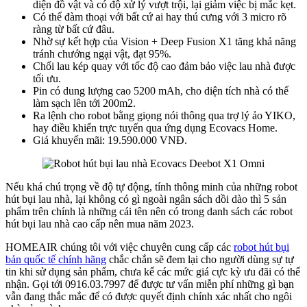
diện đồ vật và có độ xử lý vượt trội, lại giảm việc bị mắc kẹt.
Có thể đàm thoại với bất cứ ai hay thú cưng với 3 micro rõ
ràng từ bất cứ đâu.
Nhờ sự kết hợp của Vision + Deep Fusion X1 tăng khả năng
tránh chướng ngại vật, đạt 95%.
Chổi lau kép quay với tốc độ cao đảm bảo việc lau nhà được
tối ưu.
Pin có dung lượng cao 5200 mAh, cho diện tích nhà có thể
làm sạch lên tới 200m2.
Ra lệnh cho robot bằng giọng nói thông qua trợ lý ảo YIKO,
hay điều khiển trực tuyến qua ứng dụng Ecovacs Home.
Giá khuyến mãi: 19.590.000 VNĐ.
Nếu khá chú trọng về độ tự động, tính thông minh của những robot
hút bụi lau nhà, lại không có gì ngoài ngân sách dồi dào thì 5 sản
phẩm trên chính là những cái tên nên có trong danh sách các robot
hút bụi lau nhà cao cấp nên mua năm 2023.
HOMEAIR chúng tôi với việc chuyên cung cấp các
robot hút bụi
bản quốc tế chính hãng
chắc chắn sẽ đem lại cho người dùng sự tự
tin khi sử dụng sản phẩm, chưa kể các mức giá cực kỳ ưu đãi có thể
nhận. Gọi tới 0916.03.7997 để được tư vấn miễn phí những gì bạn
vẫn đang thắc mắc để có được quyết định chính xác nhất cho ngôi