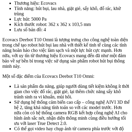
Thương hiệu: Ecovacs
Tính năng: hút bụi, lau nhà, giặt giẻ, sấy khô, đổ rác, khử
trùng
Lực hút: 5000 Pa
Kích thước robot: 362 x 362 x 103,5 mm
Lưu số bản đồ: 4
Ecovacs Deebot T10 Omni là tượng trưng cho công nghệ toàn diện
trong chế tạo robot hút bụi lau nhà với thiết kế tinh tế cùng các tính
năng hoàn hảo cho việc làm sạch và một lực hút cực mạnh. Hơn
nữa, với uy tín từ thương hiệu Ecovacs mang đến đã như một đảm
bảo về sự bền bỉ trong việc sử dụng sản phẩm robot hút bụi thông
minh này.
Một số đặc điểm của Ecovacs Deebot T10 Omni:
Là sản phẩm đa năng, giúp người dùng tiết kiệm không ít thời
gian cho việc đổ rác, giặt giẻ, lại thêm chức năng sấy khô
tránh sinh ra vi khuẩn, mùi hôi.
Sử dụng hệ thống cảm biến cao cấp – công nghệ AIVI 3D thế
hệ 2, tăng khả năng tính toán so với các model trước. Hơn
nữa còn có hệ thống camera RGB kết hợp công nghệ AI cho
hình ảnh sắc nét, nhận diện thông minh cùng điều hướng tối
ưu với laser True Detect 2.0.
Có thể gọi video hay chụp ảnh từ camera phía trước với độ