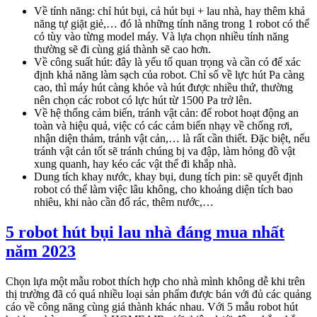
Về tính năng: chỉ hút bụi, cả hút bụi + lau nhà, hay thêm khả
năng tự giặt giẻ,… đó là những tính năng trong 1 robot có thể
có tùy vào từng model máy. Và lựa chọn nhiều tính năng
thường sẽ đi cùng giá thành sẽ cao hơn.
Về công suất hút: đây là yếu tố quan trọng và cần có để xác
định khả năng làm sạch của robot. Chỉ số về lực hút Pa càng
cao, thì máy hút càng khỏe và hút được nhiều thứ, thường
nên chọn các robot có lực hút từ 1500 Pa trở lên.
Về hệ thống cảm biến, tránh vật cản: để robot hoạt động an
toàn và hiệu quả, việc có các cảm biến nhạy về chống rơi,
nhận diện thảm, tránh vật cản,… là rất cần thiết. Đặc biệt, nếu
tránh vật cản tốt sẽ tránh chúng bị va đập, làm hỏng đồ vật
xung quanh, hay kéo các vật thể đi khắp nhà.
Dung tích khay nước, khay bụi, dung tích pin: sẽ quyết định
robot có thể làm việc lâu không, cho khoảng diện tích bao
nhiêu, khi nào cần đổ rác, thêm nước,…
5 robot hút bụi lau nhà đáng mua nhất
năm 2023
Chọn lựa một mẫu robot thích hợp cho nhà mình không dễ khi trên
thị trường đã có quá nhiều loại sản phẩm được bán với đủ các quảng
cáo về công năng cùng giá thành khác nhau. Với 5 mẫu robot hút