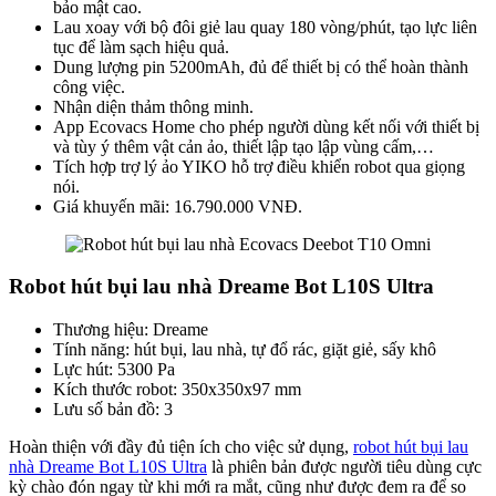
bảo mật cao.
Lau xoay với bộ đôi giẻ lau quay 180 vòng/phút, tạo lực liên
tục để làm sạch hiệu quả.
Dung lượng pin 5200mAh, đủ để thiết bị có thể hoàn thành
công việc.
Nhận diện thảm thông minh.
App Ecovacs Home cho phép người dùng kết nối với thiết bị
và tùy ý thêm vật cản ảo, thiết lập tạo lập vùng cấm,…
Tích hợp trợ lý ảo YIKO hỗ trợ điều khiển robot qua giọng
nói.
Giá khuyến mãi: 16.790.000 VNĐ.
Robot hút bụi lau nhà Dreame Bot L10S Ultra
Thương hiệu: Dreame
Tính năng: hút bụi, lau nhà, tự đổ rác, giặt giẻ, sấy khô
Lực hút: 5300 Pa
Kích thước robot: 350x350x97 mm
Lưu số bản đồ: 3
Hoàn thiện với đầy đủ tiện ích cho việc sử dụng,
robot hút bụi lau
nhà Dreame Bot L10S Ultra
là phiên bản được người tiêu dùng cực
kỳ chào đón ngay từ khi mới ra mắt, cũng như được đem ra để so