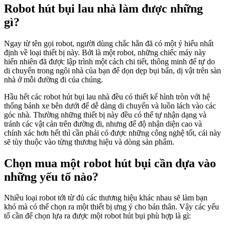
Robot hút bụi lau nhà làm được những
gì?
Ngay từ tên gọi robot, người dùng chắc hẳn đã có một ý hiểu nhất
định về loại thiết bị này. Bởi là một robot, những chiếc máy này
hiển nhiên đã được lập trình một cách chi tiết, thông minh để tự do
di chuyển trong ngôi nhà của bạn để dọn dẹp bụi bẩn, dị vật trên sàn
nhà ở mỗi đường đi của chúng.
Hầu hết các robot hút bụi lau nhà đều có thiết kế hình tròn với hệ
thống bánh xe bên dưới để dễ dàng di chuyển và luồn lách vào các
góc nhà. Thường những thiết bị này đều có thể tự nhận dạng và
tránh các vật cản trên đường đi, nhưng để độ nhận diện cao và
chính xác hơn hết thì cần phải có được những công nghệ tốt, cái này
sẽ tùy thuộc vào từng thương hiệu và dòng sản phẩm.
Chọn mua một robot hút bụi cần dựa vào
những yếu tố nào?
Nhiều loại robot tới từ đủ các thương hiệu khác nhau sẽ làm bạn
khó mà có thể chọn ra một thiết bị ưng ý cho bản thân. Vậy các yếu
tố cần để chọn lựa ra được một robot hút bụi phù hợp là gì: