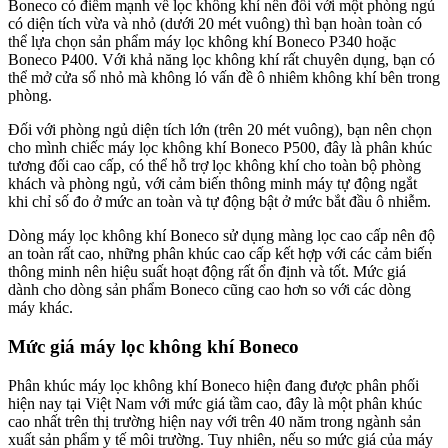
Boneco có điểm mạnh về lọc không khí nên đối với một phòng ngủ
có diện tích vừa và nhỏ (dưới 20 mét vuông) thì bạn hoàn toàn có
thể lựa chọn sản phẩm máy lọc không khí Boneco P340 hoặc
Boneco P400. Với khả năng lọc không khí rất chuyên dụng, bạn có
thể mở cửa sổ nhỏ mà không ló vấn đề ô nhiêm không khí bên trong
phòng.
Đối với phòng ngủ diện tích lớn (trên 20 mét vuông), bạn nên chọn
cho mình chiếc máy lọc không khí Boneco P500, đây là phân khúc
tương đối cao cấp, có thể hỗ trợ lọc không khí cho toàn bộ phòng
khách và phòng ngủ, với cảm biến thông minh máy tự động ngắt
khi chỉ số đo ở mức an toàn và tự động bật ở mức bắt đầu ô nhiễm.
Dòng máy lọc không khí Boneco sử dụng màng lọc cao cấp nên độ
an toàn rất cao, những phân khúc cao cấp kết hợp với các cảm biến
thông minh nên hiệu suất hoạt động rất ổn định và tốt. Mức giá
dành cho dòng sản phẩm Boneco cũng cao hơn so với các dòng
máy khác.
Mức giá máy lọc không khí Boneco
Phân khúc máy lọc không khí Boneco hiện đang được phân phối
hiện nay tại Việt Nam với mức giá tầm cao, đây là một phân khúc
cao nhất trên thị trường hiện nay với trên 40 năm trong ngành sản
xuất sản phẩm y tế môi trường. Tuy nhiên, nếu so mức giá của máy