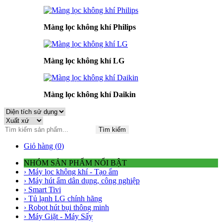
Màng lọc không khí Philips
Màng lọc không khí LG
Màng lọc không khí Daikin
Tìm kiếm
Giỏ hàng (
0
)
NHÓM SẢN PHẨM NỔI BẬT
› Máy lọc không khí - Tạo ẩm
› Máy hút ẩm dân dụng, công nghiệp
› Smart Tivi
› Tủ lạnh LG chính hãng
› Robot hút bụi thông minh
› Máy Giặt - Máy Sấy