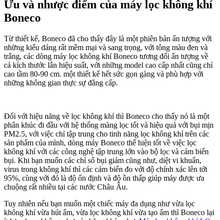
Ưu và nhược điểm của máy lọc không khí
Boneco
Từ thiết kế, Boneco đã cho thấy đây là một phiên bản ấn tượng với
những kiểu dáng rất mềm mại và sang trọng, với tông màu đen và
trắng, các dòng máy lọc không khí Boneco tương đối ấn tượng về
cả kích thước lẫn hiệu suất, với những model cao cấp nhất cũng chỉ
cao tầm 80-90 cm. một thiết kế hết sức gọn gàng và phù hợp với
những không gian thực sự đẳng cấp.
Đối với hiệu năng về lọc không khí thì Boneco cho thấy nó là một
phân khúc đi đầu với hệ thống màng lọc tốt và hiệu quả với bụi mịn
PM2.5, với việc chỉ tập trung cho tinh năng lọc không khí trên các
sản phẩm của mình, dòng máy Boneco thể hiện tốt về việc lọc
không khí với các công nghệ tập trung lớn vào bộ lọc và cảm biến
bụi. Khi bạn muốn các chỉ số bụi giảm cũng như, diệt vi khuẩn,
virus trong không khí thì các cảm biến đo với độ chính xác lên tới
95%, cùng với đó là độ ổn định và độ ồn thấp giúp máy được ưa
chuộng rất nhiều tại các nước Châu Âu.
Tuy nhiên nếu bạn muốn một chiếc máy đa dụng như vừa lọc
không khí vừa hút ẩm, vừa lọc không khí vừa tạo ẩm thì Boneco lại