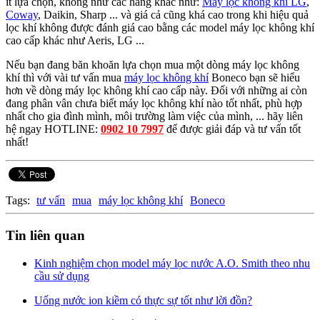
ít lựa chọn, không như các hãng khác như:
Máy lọc không khí LG
,
Coway
, Daikin, Sharp ... và giá cả cũng khá cao trong khi hiệu quả
lọc khí không được đánh giá cao bằng các model máy lọc không khí
cao cấp khác như Aeris, LG ...
Nếu bạn đang băn khoăn lựa chọn mua một dòng máy lọc không
khí thì với vài tư vấn mua
máy lọc không khí
Boneco bạn sẽ hiểu
hơn về dòng máy lọc không khí cao cấp này. Đối với những ai còn
đang phân vân chưa biết máy lọc không khí nào tốt nhất, phù hợp
nhất cho gia đình mình, môi trường làm việc của mình, ... hãy liên
hệ ngay HOTLINE:
0902 10 7997
để được giải đáp và tư vấn tốt
nhất!
Tags:
tư vấn
mua
máy lọc không khí
Boneco
Tin liên quan
Kinh nghiệm chọn model máy lọc nước A.O. Smith theo nhu
cầu sử dụng
Uống nước ion kiềm có thực sự tốt như lời đồn?