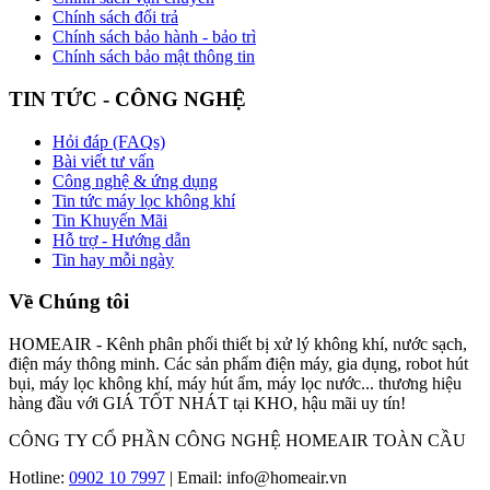
Chính sách đổi trả
Chính sách bảo hành - bảo trì
Chính sách bảo mật thông tin
TIN TỨC - CÔNG NGHỆ
Hỏi đáp (FAQs)
Bài viết tư vấn
Công nghệ & ứng dụng
Tin tức máy lọc không khí
Tin Khuyến Mãi
Hỗ trợ - Hướng dẫn
Tin hay mỗi ngày
Về Chúng tôi
HOMEAIR - Kênh phân phối thiết bị xử lý không khí, nước sạch,
điện máy thông minh. Các sản phẩm điện máy, gia dụng, robot hút
bụi, máy lọc không khí, máy hút ẩm, máy lọc nước... thương hiệu
hàng đầu với GIÁ TỐT NHÁT tại KHO, hậu mãi uy tín!
CÔNG TY CỔ PHẦN CÔNG NGHỆ HOMEAIR TOÀN CẦU
Hotline:
0902 10 7997
| Email: info@homeair.vn