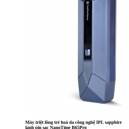
Máy triệt lông trẻ hoá da công nghệ IPL sapphire
lạnh pin sạc NanoTime B65Pro