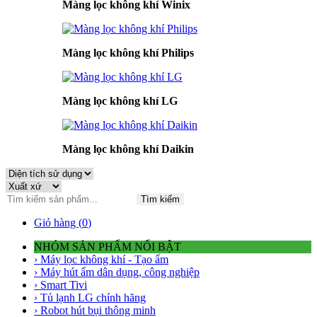
Màng lọc không khí Winix
Màng lọc không khí Philips
Màng lọc không khí LG
Màng lọc không khí Daikin
Tìm kiếm
Giỏ hàng (
0
)
NHÓM SẢN PHẨM NỔI BẬT
› Máy lọc không khí - Tạo ẩm
› Máy hút ẩm dân dụng, công nghiệp
› Smart Tivi
› Tủ lạnh LG chính hãng
› Robot hút bụi thông minh