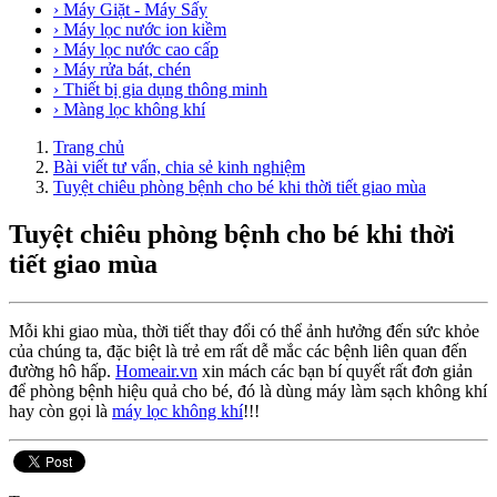
› Máy Giặt - Máy Sấy
› Máy lọc nước ion kiềm
› Máy lọc nước cao cấp
› Máy rửa bát, chén
› Thiết bị gia dụng thông minh
› Màng lọc không khí
Trang chủ
Bài viết tư vấn, chia sẻ kinh nghiệm
Tuyệt chiêu phòng bệnh cho bé khi thời tiết giao mùa
Tuyệt chiêu phòng bệnh cho bé khi thời
tiết giao mùa
Mỗi khi giao mùa, thời tiết thay đổi có thể ảnh hưởng đến sức khỏe
của chúng ta, đặc biệt là trẻ em rất dễ mắc các bệnh liên quan đến
đường hô hấp.
Homeair.vn
xin mách các bạn bí quyết rất đơn giản
để phòng bệnh hiệu quả cho bé, đó là dùng máy làm sạch không khí
hay còn gọi là
máy lọc không khí
!!!