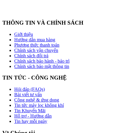
THÔNG TIN VÀ CHÍNH SÁCH
Giới thiệu
Hướng dẫn mua hàng
Phương thức thanh toán
Chính sách vận chuyển
Chính sách đổi trả
Chính sách bảo hành - bảo trì
Chính sách bảo mật thông tin
TIN TỨC - CÔNG NGHỆ
Hỏi đáp (FAQs)
Bài viết tư vấn
Công nghệ & ứng dụng
Tin tức máy lọc không khí
Tin Khuyến Mãi
Hỗ trợ - Hướng dẫn
Tin hay mỗi ngày
Về Chúng tôi