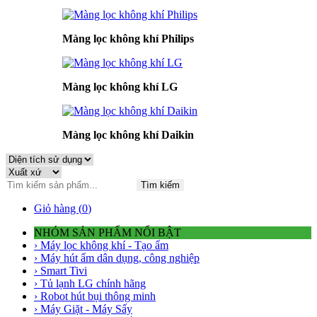
Màng lọc không khí Philips
Màng lọc không khí LG
Màng lọc không khí Daikin
Tìm kiếm
Giỏ hàng (
0
)
NHÓM SẢN PHẨM NỔI BẬT
› Máy lọc không khí - Tạo ẩm
› Máy hút ẩm dân dụng, công nghiệp
› Smart Tivi
› Tủ lạnh LG chính hãng
› Robot hút bụi thông minh
› Máy Giặt - Máy Sấy