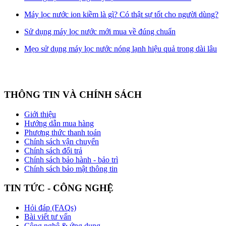
Máy lọc nước ion kiềm là gì? Có thật sự tốt cho người dùng?
Sử dụng máy lọc nước mới mua về đúng chuẩn
Mẹo sử dụng máy lọc nước nóng lạnh hiệu quả trong dài lâu
THÔNG TIN VÀ CHÍNH SÁCH
Giới thiệu
Hướng dẫn mua hàng
Phương thức thanh toán
Chính sách vận chuyển
Chính sách đổi trả
Chính sách bảo hành - bảo trì
Chính sách bảo mật thông tin
TIN TỨC - CÔNG NGHỆ
Hỏi đáp (FAQs)
Bài viết tư vấn
Công nghệ & ứng dụng