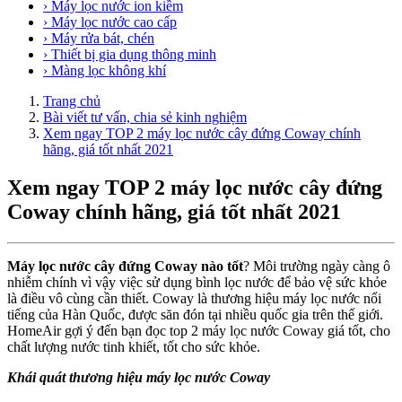
› Máy lọc nước ion kiềm
› Máy lọc nước cao cấp
› Máy rửa bát, chén
› Thiết bị gia dụng thông minh
› Màng lọc không khí
Trang chủ
Bài viết tư vấn, chia sẻ kinh nghiệm
Xem ngay TOP 2 máy lọc nước cây đứng Coway chính
hãng, giá tốt nhất 2021
Xem ngay TOP 2 máy lọc nước cây đứng
Coway chính hãng, giá tốt nhất 2021
Máy lọc nước cây đứng Coway nào tốt
? Môi trường ngày càng ô
nhiễm chính vì vậy việc sử dụng bình lọc nước để bảo vệ sức khỏe
là điều vô cùng cần thiết. Coway là thương hiệu máy lọc nước nổi
tiếng của Hàn Quốc, được săn đón tại nhiều quốc gia trên thế giới.
HomeAir gợi ý đến bạn đọc top 2 máy lọc nước Coway giá tốt, cho
chất lượng nước tinh khiết, tốt cho sức khỏe.
Khái quát thương hiệu máy lọc nước Coway