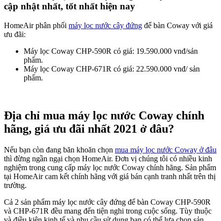
cập nhật nhất, tốt nhất hiện nay
HomeAir phân phối
máy lọc nước cây đứng
để bàn Coway với giá
ưu đãi:
Máy lọc Coway CHP-590R có giá: 19.590.000 vnđ/sản
phẩm.
Máy lọc Coway CHP-671R có giá: 22.590.000 vnđ/ sản
phẩm.
Địa chỉ mua máy lọc nước Coway chính
hãng, giá ưu đãi nhất 2021 ở đâu?
Nếu bạn còn đang băn khoăn chọn
mua máy lọc nước Coway ở đâu
thì đừng ngần ngại chọn HomeAir. Đơn vị chúng tôi có nhiều kinh
nghiệm trong cung cấp máy lọc nước Coway chính hãng. Sản phẩm
tại HomeAir cam kết chính hãng với giá bán cạnh tranh nhất trên thị
trường.
Cả 2 sản phẩm máy lọc nước cây đứng để bàn Coway CHP-590R
và CHP-671R đều mang đến tiện nghi trong cuộc sống. Tùy thuộc
và điều kiện kinh tế và nhu cầu sử dụng bạn có thể lựa chọn sản