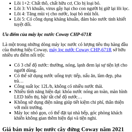
Lõi 1+2: Chất thô, chất hữu cơ, Clo bị loại bỏ.
Lõi 3: Vi khuẩn, virus gây hại cho con người bị giữ lại lõi lọc.
Lõi 4: Tăng mùi vị cho nước, loại bỏ mùi hôi.
Lõi 5: Có công dụng kháng khuẩn, đảm bảo nước tinh khiết
tuyệt đối.
Ưu điểm của máy lọc nước Coway CHP-671R
Là một trong những dòng máy lọc nước có lượng tiêu thụ hàng đầu
của thương hiệu Coway,
máy lọc nước Coway CHP-671R
sở hữu
nhiều ưu điểm nổi trội:
Có 3 chế độ nước: thường, nóng, lạnh đem lại sự tiện lợi cho
người dùng.
Có thể sử dụng nước uống trực tiếp, nấu ăn, làm đẹp, pha
trà…
Công suất lọc 12L/h, không có nhiều nước thải.
Nhiều tính năng hiện đại: khóa nước nóng an toàn, màn hình
LED hiển thị, bật/ tắt chế độ nước…
Không sử dụng điện năng giúp tiết kiệm chi phí, thân thiện
với môi trường.
Máy lọc nhỏ gọn, có thể đặt tại nhà bếp, góc phòng khách
khiến không gian thêm hiện đại và tiện nghi.
Giá bán máy lọc nước cây đứng Coway năm 2021