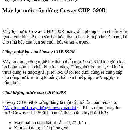
Máy lọc nước cây đứng Coway CHP- 590R
Máy lọc nước Coway CHP-590R mang đến phong cách chuẩn Hàn
Quốc với thiết kế màu sắc hài hòa, thanh lịch. Sản phẩm sẽ mang lại
cho nhà bếp của bạn sự cuốn hút và sang trọng.
Công nghệ lọc của Coway CHP-590R
Máy sử dụng công nghệ lọc thẩm thấu ngược với 5 lõi lọc giúp loại
bỏ hoàn toàn tạp chất, kim loại nặng. Đồng thời bụi mịn, vi khuẩn,
virus cũng sẽ được giữ lại lõi lọc. Ở lõi lọc cuối cùng sẽ cung cấp
cho dòng nước những khoáng chất cần thiết giúp nước ngọt, dễ
uống hơn.
Chất lượng nước của CHP-590R
Coway CHP-590R xứng đáng là một câu trả lời hoàn hảo cho:
"
Máy lọc nước cây đứng Coway nào tốt
?". Khi sử dụng máy lọc
nước Coway CHP-590R, bạn có thể an tâm tuyệt đối bởi:
Máy loại bỏ tạp chất: rỉ sắt, cát, đá, bùn…
Kim loại nặng, chất phóng xạ.