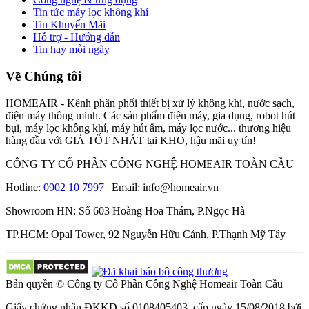
Tin tức máy lọc không khí
Tin Khuyến Mãi
Hỗ trợ - Hướng dẫn
Tin hay mỗi ngày
Về Chúng tôi
HOMEAIR - Kênh phân phối thiết bị xử lý không khí, nước sạch,
điện máy thông minh. Các sản phẩm điện máy, gia dụng, robot hút
bụi, máy lọc không khí, máy hút ẩm, máy lọc nước... thương hiệu
hàng đầu với GIÁ TỐT NHÁT tại KHO, hậu mãi uy tín!
CÔNG TY CỔ PHẦN CÔNG NGHỆ HOMEAIR TOÀN CẦU
Hotline:
0902 10 7997
| Email: info@homeair.vn
Showroom HN: Số 603 Hoàng Hoa Thám, P.Ngọc Hà
TP.HCM: Opal Tower, 92 Nguyễn Hữu Cảnh, P.Thạnh Mỹ Tây
Bản quyền © Công ty Cổ Phần Công Nghệ Homeair Toàn Cầu
Giấy chứng nhận ĐKKD số 0108405403, cấp ngày 15/08/2018 bởi