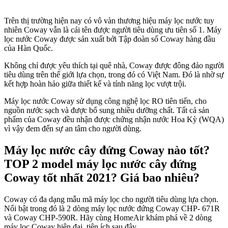
Trên thị trường hiện nay có vô vàn thương hiệu máy lọc nước tuy
nhiên Coway vẫn là cái tên được người tiêu dùng ưu tiên số 1. Máy
lọc nước Coway được sản xuất bởi Tập đoàn số Coway hàng đầu
của Hàn Quốc.
Không chỉ được yêu thích tại quê nhà, Coway được đông đảo người
tiêu dùng trên thế giới lựa chọn, trong đó có Việt Nam. Đó là nhờ sự
kết hợp hoàn hảo giữa thiết kế và tính năng lọc vượt trội.
Máy lọc nước Coway sử dụng công nghệ lọc RO tiên tiến, cho
nguồn nước sạch và được bổ sung nhiều dưỡng chất. Tất cả sản
phẩm của Coway đều nhận được chứng nhận nước Hoa Kỳ (WQA)
vì vậy đem đến sự an tâm cho người dùng.
Máy lọc nước cây đứng Coway nào tốt?
TOP 2 model máy lọc nước cây đứng
Coway tốt nhất 2021? Giá bao nhiêu?
Coway có đa dạng mẫu mã máy lọc cho người tiêu dùng lựa chọn.
Nổi bật trong đó là 2 dòng máy lọc nước đứng Coway CHP- 671R
và Coway CHP-590R. Hãy cùng HomeAir khám phá về 2 dòng
máy lọc Coway hiện đại, tiện ích sau đây.