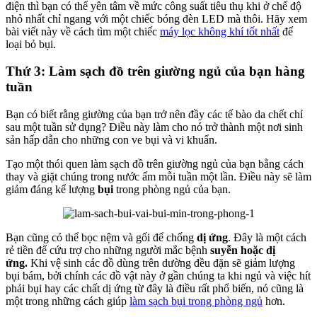
điện thì bạn có thể yên tâm về mức công suất tiêu thụ khi ở chế độ
nhỏ nhất chỉ ngang với một chiếc bóng đèn LED mà thôi. Hãy xem
bài viết này về cách tìm một chiếc
máy lọc không khí tốt nhất
để
loại bỏ bụi.
Thứ 3: Làm sạch đồ trên giường ngủ của bạn hàng
tuần
Bạn có biết rằng giường của bạn trở nên đầy các tế bào da chết chỉ
sau một tuần sử dụng? Điều này làm cho nó trở thành một nơi sinh
sản hấp dẫn cho những con ve bụi và vi khuẩn.
Tạo một thói quen làm sạch đồ trên giường ngủ của bạn bằng cách
thay và giặt chúng trong nước ấm mỗi tuần một lần. Điều này sẽ làm
giảm đáng kể lượng
bụi
trong phòng ngủ của bạn.
Bạn cũng có thể bọc nệm và gối để chống
dị ứng
. Đây là một cách
rẻ tiền để cứu trợ cho những người mắc bệnh
suyễn hoặc dị
ứng.
Khi vệ sinh các đồ dùng trên dường đều đặn sẽ giảm lượng
bụi bám, bởi chính các đồ vật này ở gần chúng ta khi ngủ và việc hít
phải bụi hay các chất dị ứng từ đây là điều rất phổ biến, nó cũng là
một trong những cách giúp
làm sạch bụi trong phòng ngủ
hơn.