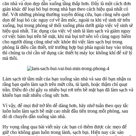
căn nhà và dọn dẹp dần xuống tầng thấp hơn. Đây là một cách đơn
giản khác để loại bỏ bụi trong nhà bạn theo cách hiệu quả nhất có
thể. Với những phòng thường xuyên đóng cửa, bạn cũng nên quét
dọn để loại bỏ các nguy cơ về ẩm mốc, ngoài ra khi vệ sinh từ trên
xuống, bụi trong phòng sẽ thổi xuống phía dưới giúp việc vệ sinh sẽ
hiệu quả nhất. Tác dụng của việc vệ sinh là làm sạch và giảm nguy
cơ việc bám bụi trên bề mặt, khi mà bụi trở nên vô cùng nguy hiểm
cho người dùng cũng như sức khỏe thì việc làm sạch bụi trong
phòng là điều cần thiết, trừ trường hợp bụi phía ngoài bay vào tròng
thì chúng ta chỉ cần sử dụng các thiết bị máy lọc không khí để xử lý
mà thôi.
Làm sạch từ tầm mắt của bạn xuống sàn nhà và sau đó bạn nhận ra
rằng bạn quên làm sạch trên mứt cửa, tủ lạnh, hoặc thậm chí quạt
trần. Điều đó chỉ gây ra nhiều bụi rơi trên bề mặt bạn đã làm sạch và
khiến bạn mất nhiều công sức hơn.
Vì vậy, để mọi thứ trở lên dễ dàng hơn, hãy nhớ tuân theo quy tắc
luôn luôn làm sạch bề mặt cao nhất đầu tiên trong mỗi phòng, sau
đó di chuyển dần xuống sàn nhà.
Hy vọng rằng qua bài viết này các bạn có thêm được các mẹo để
giữ cho không gian luôn trong lành, sạch bụi. Hiện nay các sản