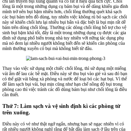
chỉ lan truyền bụi xung quanh và có rất ít hiệu quả tích cực. Chổi
lông là một trong những dụng cụ bám bụi và dễ dàng khiến gia đình
mình trở nên bụi bặm nhiều hơn, chổi lông thường quét khá sạch
các bụi bám trên đồ dùng, tuy nhiên việc không rủ bỏ sạch các chổi
này sẽ khiến chổi lưu lại nhiều bụi bẩn và đặc biệt là bụi mịn rất dễ
bám trên dòng chổi lông. Thường các dòng chổi lông hỗ trợ cho vệ
sinh bụi bặm khá tốt, đây là một trong những dụng cụ được các gia
đình sử dụng phổ biến trong nhà tuy nhiên với nững tác dụng phụ
mà nó đem lại nhiều người không biết đến sẽ khiến căn phòng của
mình thường xuyên có bụi mà không biết từ đâu.
Thay vào việc sử dụng một chiếc chổi lông, thì sử dụng một miếng
vải ẩm để lau các bề mặt. Điều này sẽ thu bụi vào giẻ và sau đó bạn
có thể giặt vải bằng xà phòng và nước để loại bỏ các hạt bụi. Vì thế
để làm sạch bụi vải, bụi mịn cũng như hạn chế nồng độ bụi trong
phòng cao thì việc tránh các đồ dùng bám bụi như chổi lông là điều
cần thiết.
Thứ 7: Làm sạch và vệ sinh định kì các phòng từ
trên xuống.
Điều này có vẻ như thật ngớ ngẩn, nhưng bạn sẽ ngạc nhiên vì có
rất nhiều người không nghĩ rằng để bắt đầu làm sạch ở lầu trên của