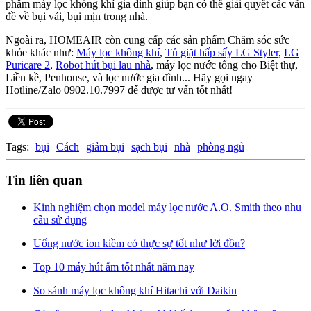
phẩm máy lọc không khí
gia đình giúp bạn có thể giải quyết các vấn
đề về bụi vải, bụi mịn trong nhà.
Ngoài ra, HOMEAIR còn cung cấp các sản phẩm Chăm sóc sức
khỏe khác như:
Máy lọc không khí
,
Tủ giặt hấp sấy LG Styler
,
LG
Puricare 2
,
Robot hút bụi lau nhà
, máy lọc nước tổng cho Biệt thự,
Liền kề, Penhouse, và lọc nước gia đình... Hãy gọi ngay
Hotline/Zalo 0902.10.7997 để được tư vấn tốt nhất!
Tags:
bụi
Cách
giảm bụi
sạch bụi
nhà
phòng ngủ
Tin liên quan
Kinh nghiệm chọn model máy lọc nước A.O. Smith theo nhu
cầu sử dụng
Uống nước ion kiềm có thực sự tốt như lời đồn?
Top 10 máy hút ẩm tốt nhất năm nay
So sánh máy lọc không khí Hitachi với Daikin