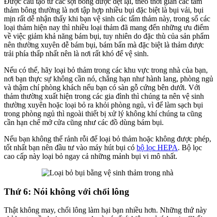
Được cấu tạo từ các sợi bông được dệt lại, theo thời gian các tấm
thảm bông thường là nơi tập hợp nhiều bụi đặc biệt là bụi vải, bụi
mịn rất dễ nhận thấy khi bạn vệ sinh các tấm thảm này, trong số các
loại thảm hiện nay thì nhiều loại thảm đã mang đến những ưu điểm
về việc giảm khả năng bám bụi, tuy nhiên do đặc thù của sản phẩm
nên thường xuyên dễ bám bụi, bám bẩn mà đặc biệt là thảm được
trải phía thấp nhất nên là nơi rất khó để vệ sinh.
Nếu có thể, hãy loại bỏ thảm trong các khu vực trong nhà của bạn,
nơi bạn thực sự không cần nó, chẳng hạn như hành lang, phòng ngủ
và thậm chí phòng khách nếu bạn có sàn gỗ cứng bên dưới. Với
thảm thường xuất hiện trong các gia đình thì chúng ta nên vệ sinh
thường xuyên hoặc loại bỏ ra khỏi phòng ngủ, vì để làm sạch bụi
trong phòng ngủ thì ngoài thiết bị xử lý không khí chúng ta cũng
cần hạn chế mở cửa cũng như các đồ dùng bám bụi.
Nếu bạn không thể rảnh rỗi để loại bỏ thảm hoặc không được phép,
tốt nhất bạn nên đầu tư vào máy hút bụi có
bộ lọc HEPA
. Bộ lọc
cao cấp này loại bỏ ngay cả những mảnh bụi vi mô nhất.
Thứ 6: Nói không với chổi lông
Thật không may, chổi lông làm hại bạn nhiều hơn. Những thứ này