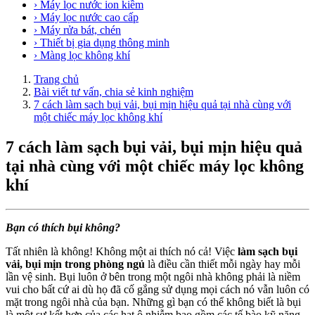
› Máy lọc nước ion kiềm
› Máy lọc nước cao cấp
› Máy rửa bát, chén
› Thiết bị gia dụng thông minh
› Màng lọc không khí
Trang chủ
Bài viết tư vấn, chia sẻ kinh nghiệm
7 cách làm sạch bụi vải, bụi mịn hiệu quả tại nhà cùng với
một chiếc máy lọc không khí
7 cách làm sạch bụi vải, bụi mịn hiệu quả
tại nhà cùng với một chiếc máy lọc không
khí
Bạn có thích bụi không?
Tất nhiên là không! Không một ai thích nó cả! Việc
làm sạch bụi
vải, bụi mịn trong phòng ngủ
là điều cần thiết mỗi ngày hay mỗi
lần vệ sinh. Bụi luôn ở bên trong một ngôi nhà không phải là niềm
vui cho bất cứ ai dù họ đã cố gắng sử dụng mọi cách nó vẫn luôn có
mặt trong ngôi nhà của bạn. Những gì bạn có thể không biết là bụi
là một sự kết hợp của các hạt ô nhiễm bao gồm các tế bào kỹ năng