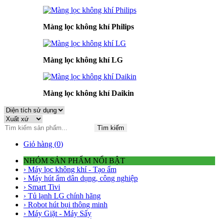
Màng lọc không khí Philips
Màng lọc không khí LG
Màng lọc không khí Daikin
Tìm kiếm
Giỏ hàng (
0
)
NHÓM SẢN PHẨM NỔI BẬT
› Máy lọc không khí - Tạo ẩm
› Máy hút ẩm dân dụng, công nghiệp
› Smart Tivi
› Tủ lạnh LG chính hãng
› Robot hút bụi thông minh
› Máy Giặt - Máy Sấy