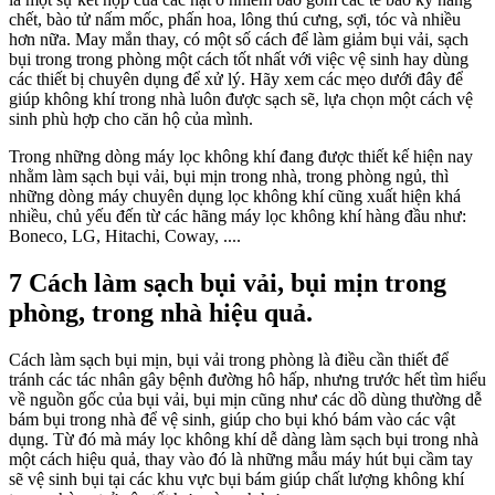
chết, bào tử nấm mốc, phấn hoa, lông thú cưng, sợi, tóc và nhiều
hơn nữa. May mắn thay, có một số cách để làm giảm bụi vải, sạch
bụi trong trong phòng một cách tốt nhất với việc vệ sinh hay dùng
các thiết bị chuyên dụng để xử lý. Hãy xem các mẹo dưới đây để
giúp không khí trong nhà luôn được sạch sẽ, lựa chọn một cách vệ
sinh phù hợp cho căn hộ của mình.
Trong những dòng máy lọc không khí đang được thiết kế hiện nay
nhằm làm sạch bụi vải, bụi mịn trong nhà, trong phòng ngủ, thì
những dòng máy chuyên dụng lọc không khí cũng xuất hiện khá
nhiều, chủ yếu đến từ các hãng máy lọc không khí hàng đầu như:
Boneco, LG, Hitachi, Coway, ....
7 Cách làm sạch bụi vải, bụi mịn trong
phòng, trong nhà hiệu quả.
Cách làm sạch bụi mịn, bụi vải trong phòng là điều cần thiết để
tránh các tác nhân gây bệnh đường hô hấp, nhưng trước hết tìm hiểu
về nguồn gốc của bụi vải, bụi mịn cũng như các dồ dùng thường dễ
bám bụi trong nhà để vệ sinh, giúp cho bụi khó bám vào các vật
dụng. Từ đó mà máy lọc không khí dễ dàng làm sạch bụi trong nhà
một cách hiệu quả, thay vào đó là những mẫu máy hút bụi cầm tay
sẽ vệ sinh bụi tại các khu vực bụi bám giúp chất lượng không khí