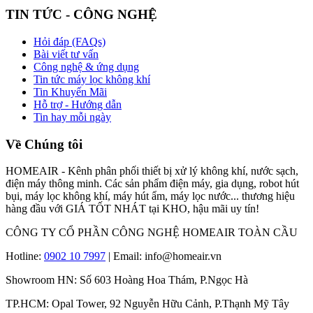
TIN TỨC - CÔNG NGHỆ
Hỏi đáp (FAQs)
Bài viết tư vấn
Công nghệ & ứng dụng
Tin tức máy lọc không khí
Tin Khuyến Mãi
Hỗ trợ - Hướng dẫn
Tin hay mỗi ngày
Về Chúng tôi
HOMEAIR - Kênh phân phối thiết bị xử lý không khí, nước sạch,
điện máy thông minh. Các sản phẩm điện máy, gia dụng, robot hút
bụi, máy lọc không khí, máy hút ẩm, máy lọc nước... thương hiệu
hàng đầu với GIÁ TỐT NHÁT tại KHO, hậu mãi uy tín!
CÔNG TY CỔ PHẦN CÔNG NGHỆ HOMEAIR TOÀN CẦU
Hotline:
0902 10 7997
| Email: info@homeair.vn
Showroom HN: Số 603 Hoàng Hoa Thám, P.Ngọc Hà
TP.HCM: Opal Tower, 92 Nguyễn Hữu Cảnh, P.Thạnh Mỹ Tây