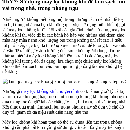
Thứ 2: Sử dụng máy lọc không khí để làm sạch bụi
vải trong nhà, trong phòng ngủ
Nhiều người không biết rằng một trong những cách dễ nhất để loại
bỏ bụi trong nhà của bạn là thông qua việc sử dụng một thiết bị gọi
là "máy lọc không khí". Đối với các gia đình chưa sử dụng máy lọc
không khí thì việc dễ bị các bệnh hô hấp vào những giai đoạn giao
mùa hay mùa hanh khô, lượng bụi trong không khí rất cao là điều
rất phổ biến, đặc biệt là thường xuyên mở cửa để không khí vào nhà
là vấn đề rất dễ gây ảnh hưởng đến sức khỏe người dùng. Trong
những thiết bị máy lọc không khí hiện nay thì các dòng máy lọc
không khí tương đối đa dạng, lựa chọn một chiếc máy lọc không
khí có thể làm sạch bụi vải, bụi mịn trong phòng là điều không hệ
dễ dàng.
Những gì
máy lọc không khí cho gia đình
có khả năng xử lý cả bụi
và mùi, cả khí động hại, nó sẽ hút toàn bộ không khí trong phòng đi
qua màng lọc để giữ lại các chất gây hại, bụi mịn, bụi vải trong nhà.
Kết thúc quá trình làm sạch bụi trong phòng máy sẽ đưa về chế độ
duy trì, giảm tối đa hiệu suất điện năng tiêu thụ.
Máy lọc không khí hoàn toàn có thể sử dụng liên tục trong phòng,
không cần phải tắt khi ngừng sử dụng, với các dòng máy tiết kiệm