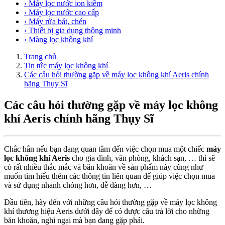
› Máy lọc nước ion kiềm
› Máy lọc nước cao cấp
› Máy rửa bát, chén
› Thiết bị gia dụng thông minh
› Màng lọc không khí
Trang chủ
Tin tức máy lọc không khí
Các câu hỏi thường gặp về máy lọc không khí Aeris chính
hãng Thụy Sĩ
Các câu hỏi thường gặp về máy lọc không
khí Aeris chính hãng Thụy Sĩ
Chắc hẳn nếu bạn đang quan tâm đến việc chọn mua một chiếc
máy
lọc không khí Aeris
cho gia đình, văn phòng, khách sạn, … thì sẽ
có rất nhiều thắc mắc và băn khoăn về sản phẩm này cũng như
muốn tìm hiểu thêm các thông tin liên quan để giúp việc chọn mua
và sử dụng nhanh chóng hơn, dễ dàng hơn, …
Đầu tiên, hãy đến với những câu hỏi thường gặp về máy lọc không
khí thương hiệu Aeris dưới đây để có được câu trả lời cho những
băn khoăn, nghi ngại mà bạn đang gặp phải.