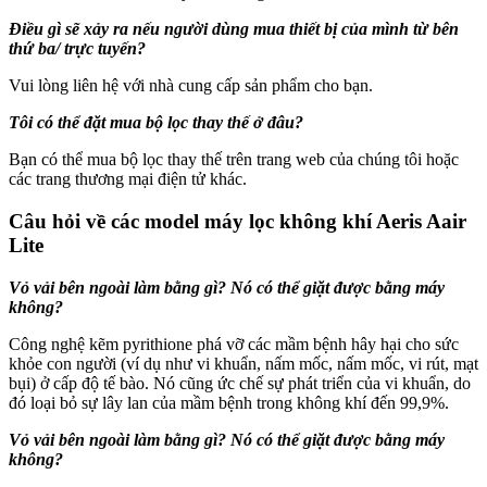
Điều gì sẽ xảy ra nếu người dùng mua thiết bị của mình từ bên
thứ ba/ trực tuyến?
Vui lòng liên hệ với nhà cung cấp sản phẩm cho bạn.
Tôi có thể đặt mua bộ lọc thay thế ở đâu?
Bạn có thể mua bộ lọc thay thế trên trang web của chúng tôi hoặc
các trang thương mại điện tử khác.
Câu hỏi về các model máy lọc không khí Aeris Aair
Lite
Vỏ vải bên ngoài làm bằng gì? Nó có thể giặt được bằng máy
không?
Công nghệ kẽm pyrithione phá vỡ các mầm bệnh hây hại cho sức
khỏe con người (ví dụ như vi khuẩn, nấm mốc, nấm mốc, vi rút, mạt
bụi) ở cấp độ tế bào. Nó cũng ức chế sự phát triển của vi khuẩn, do
đó loại bỏ sự lây lan của mầm bệnh trong không khí đến 99,9%.
Vỏ vải bên ngoài làm bằng gì? Nó có thể giặt được bằng máy
không?