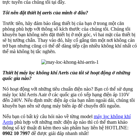
trực tuyến của chúng tôi tại đây.
Tôi nên đặt thiết bị aeris của mình ở đâu?
Trước tiên, hãy đảm bảo rằng thiết bị của bạn ở trong một căn
phòng phù hợp với thông số kích thước của chúng tôi. Chúng tôi
khuyên bạn không nên đặt thiết bị ở một góc, vì hai mặt của thiết bị
sẽ bị tường chắn. Thay vào đó, hãy cố gắng tìm một nơi không cản
trở bạn nhưng cũng có thể dễ dàng tiếp cận nhiều không khí nhất có
thể mà không bị tắc nghẽn.
Thiết bị máy lọc không khí Aeris của tôi sẽ hoạt động ở những
quốc gia nào?
Nó hoạt động với những tiêu chuẩn điện nào? Bạn có thể sử dụng
máy lọc khí Aeris Aair ở các quốc gia có xếp hạng điện áp 110V
đến 240V. Nếu định mức điện áp của bạn nằm ngoài dải, chúng tôi
khuyên bạn nên sử dụng máy biến áp để chuyển đổi nguồn.
Nếu bạn có bất kỳ câu hỏi nào về từng model
máy lọc không khí
Aeris
phù hợp với những mức điện áp nào thì có thể tham khảo
thông số kỹ thuật đi kèm theo sản phẩm hay liên hệ HOTLINE:
0902 10 7997
để được giải đáp nhanh nhất!