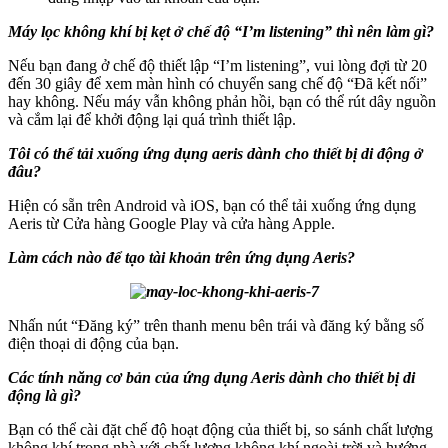
Máy lọc không khí bị kẹt ở chế độ “I’m listening” thì nên làm gì?
Nếu bạn đang ở chế độ thiết lập “I’m listening”, vui lòng đợi từ 20
đến 30 giây để xem màn hình có chuyển sang chế độ “Đã kết nối”
hay không. Nếu máy vẫn không phản hồi, bạn có thể rút dây nguồn
và cắm lại để khởi động lại quá trình thiết lập.
Tôi có thể tải xuống ứng dụng aeris dành cho thiết bị di động ở
đâu?
Hiện có sẵn trên Android và iOS, bạn có thể tải xuống ứng dụng
Aeris từ Cửa hàng Google Play và cửa hàng Apple.
Làm cách nào để tạo tài khoản trên ứng dụng Aeris?
Nhấn nút “Đăng ký” trên thanh menu bên trái và đăng ký bằng số
điện thoại di động của bạn.
Các tính năng cơ bản của ứng dụng Aeris dành cho thiết bị di
động là gì?
Bạn có thể cài đặt chế độ hoạt động của thiết bị, so sánh chất lượng
không khí trong nhà với chất lượng không khí ngoài trời và hướng