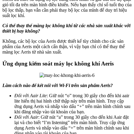
gió tối đa trên màn hình điều khiển. Nếu bạn thấy chỉ số tuổi thọ của
bộ lọc thấp, bạn vẫn cần phải thay bộ lọc của mình để duy trì hiệu
suất lọc khí.
Có thể thay thế màng lọc không khí từ các nhà sản xuất khác với
thiết bị hay không?
Không, các bộ lọc của Aeris được thiết kế tùy chỉnh cho các sản
phẩm của Aeris một cách cẩn thận, vì vậy bạn chỉ có thể thay thế
màng lọc Aeris từ nhà sản xuất.
Ứng dụng kiểm soát máy lọc không khí Aeris
Làm cách nào để kết nối với Wi-Fi trên sản phẩm Aeris?
Đối với Aair Lite
: Giữ nút “o” trong 30 giây cho đến khi aair
lite hiển thị hai hình chữ thập nảy trên màn hình. Truy cập
ứng dụng Aeris và nhấp vào dấu “+” trên màn hình chính sau
khi đăng nhập vào tài khoản của bạn.
Đối với Aair
: Giữ nút “a” trong 30 giây cho đến khi Aair đặt
lại và cho biết “I’m listening” trên màn hình. Truy cập ứng
dụng Aeris và nhấp vào dấu “+” trên màn hình chính sau khi
đăng nhập vào tài khoản của bạn.