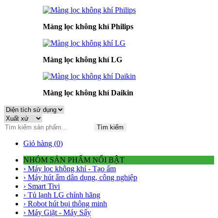
Màng lọc không khí Philips
Màng lọc không khí LG
Màng lọc không khí Daikin
Tìm kiếm
Giỏ hàng (
0
)
NHÓM SẢN PHẨM NỔI BẬT
› Máy lọc không khí - Tạo ẩm
› Máy hút ẩm dân dụng, công nghiệp
› Smart Tivi
› Tủ lạnh LG chính hãng
› Robot hút bụi thông minh
› Máy Giặt - Máy Sấy