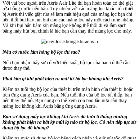
Với vải bọc ngoài trên Aeris Aair Lite thì bạn hoàn toàn có thể giặt
rửa bằng nước nếu bẩn. Tuy nhiên với các màng lọc khác trên thiết
bị Aeris thì việc giặt rửa sẽ làm mất hiệu quả của màng lọc bạn chỉ
nên thổi bụi hay hút bụi cho các màng lọc này một cách nhẹ nhàng.
Và khi bụi bẩn bám kín màng lọc không thể thổi đi và làm sạch
bằng máy hút bụi chính là lúc bạn cần thay thế màng lọc cho máy.
Nếu có nước làm hỏng bộ lọc thì sao?
Nếu bạn nhận thấy sự cố với hiệu suất, bộ lọc của bạn có thể cần
được thay thế.
Phải làm gì khi phát hiện ra mùi từ bộ lọc không khí Aeris?
Kiểm tra tuổi thọ bộ lọc của thiết bị trên màn hình của thiết bị hoặc
trên ứng dụng Aeris của bạn. Nếu tuổi thọ của bộ lọc rất thấp, bạn
nên thay thế nó. Bạn cũng có thể xem còn bao lâu nữa cần thay
màng lọc không khí Aeris bằng ứng dụng Aeris.
Bạn sử dụng máy lọc không khí Aeris đã hơn 6 tháng nhưng
không phát hiện ra bất kỳ mùi lạ nào từ bộ lọc. Có nên tiếp tục sử
dụng bộ lọc đó không?
Kiểm tra mức sử dụng bộ lọc bằng cách nhấn và giữ nút tốc độ quạt