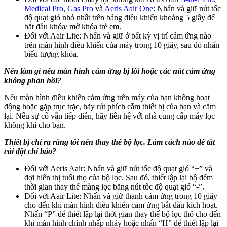
Medical Pro
,
Gas Pro
và
Aeris Aair One
: Nhấn và giữ nút tốc
độ quạt gió nhỏ nhất trên bảng điều khiển khoảng 5 giây để
bắt đầu khóa/ mở khóa trẻ em.
Đối với Aair Lite: Nhấn và giữ ở bất kỳ vị trí cảm ứng nào
trên màn hình điều khiển của máy trong 10 giây, sau đó nhấn
biểu tượng khóa.
Nên làm gì nếu màn hình cảm ứng bị lỗi hoặc các nút cảm ứng
không phản hồi?
Nếu màn hình điều khiển cảm ứng trên máy của bạn không hoạt
động hoặc gặp trục trặc, hãy rút phích cắm thiết bị của bạn và cắm
lại. Nếu sự cố vẫn tiếp diễn, hãy liên hệ với nhà cung cấp máy lọc
không khí cho bạn.
Thiết bị chỉ ra rằng tôi nên thay thế bộ lọc. Làm cách nào để tắt
cài đặt chỉ báo?
Đối với Aeris Aair: Nhấn và giữ nút tốc độ quạt gió “+” và
đợi hiển thị tuổi thọ của bộ lọc. Sau đó, thiết lập lại bộ đếm
thời gian thay thế màng lọc bằng nút tốc độ quạt gió “-”.
Đối với Aair Lite: Nhấn và giữ thanh cảm ứng trong 10 giây
cho đến khi màn hình điều khiển cảm ứng bắt đầu kích hoạt.
Nhấn “P” để thiết lập lại thời gian thay thế bộ lọc thô cho đến
khi màn hình chính nhấp nháy hoặc nhấn “H” để thiết lập lại