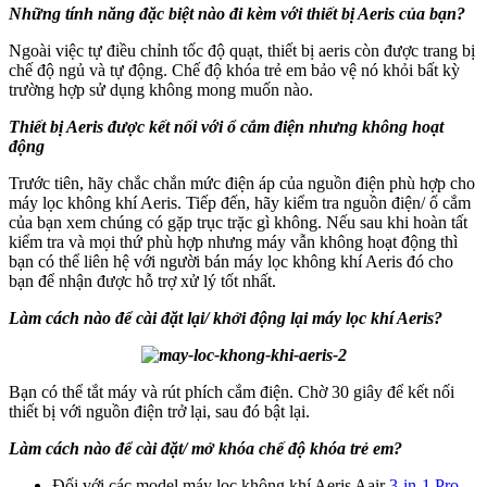
Những tính năng đặc biệt nào đi kèm với thiết bị Aeris của bạn?
Ngoài việc tự điều chỉnh tốc độ quạt, thiết bị aeris còn được trang bị
chế độ ngủ và tự động. Chế độ khóa trẻ em bảo vệ nó khỏi bất kỳ
trường hợp sử dụng không mong muốn nào.
Thiết bị Aeris được kết nối với ổ cắm điện nhưng không hoạt
động
Trước tiên, hãy chắc chắn mức điện áp của nguồn điện phù hợp cho
máy lọc không khí Aeris. Tiếp đến, hãy kiểm tra nguồn điện/ ổ cắm
của bạn xem chúng có gặp trục trặc gì không. Nếu sau khi hoàn tất
kiểm tra và mọi thứ phù hợp nhưng máy vẫn không hoạt động thì
bạn có thể liên hệ với người bán máy lọc không khí Aeris đó cho
bạn để nhận được hỗ trợ xử lý tốt nhất.
Làm cách nào để cài đặt lại/ khởi động lại máy lọc khí Aeris?
Bạn có thể tắt máy và rút phích cắm điện. Chờ 30 giây để kết nối
thiết bị với nguồn điện trở lại, sau đó bật lại.
Làm cách nào để cài đặt/ mở khóa chế độ khóa trẻ em?
Đối với các model máy lọc không khí Aeris Aair
3-in-1 Pro
,