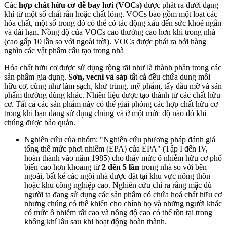
Các
hợp chất hữu cơ dễ bay hơi (VOCs)
được phát ra dưới dạng
khí từ một số chất rắn hoặc chất lỏng. VOCs bao gồm một loạt các
hóa chất, một số trong đó có thể có tác động xấu đến sức khoẻ ngắn
và dài hạn. Nồng độ của VOCs cao thường cao hơn khi trong nhà
(cao gấp 10 lần so với ngoài trời). VOCs được phát ra bởi hàng
nghìn các vật phẩm cấu tạo trong nhà
Hóa chất hữu cơ được sử dụng rộng rãi như là thành phần trong các
sản phẩm gia dụng.
Sơn, vecni và sáp
tất cả đều chứa dung môi
hữu cơ, cũng như làm sạch, khử trùng, mỹ phẩm, tẩy dầu mỡ và sản
phẩm thường dùng khác. Nhiên liệu được tạo thành từ các chất hữu
cơ. Tất cả các sản phẩm này có thể giải phóng các hợp chất hữu cơ
trong khi bạn đang sử dụng chúng và ở một mức độ nào đó khi
chúng được bảo quản.
Nghiên cứu của nhóm: "Nghiên cứu phương pháp đánh giá
tổng thể mức phơi nhiễm (EPA) của EPA" (Tập I đến IV,
hoàn thành vào năm 1985) cho thấy mức ô nhiễm hữu cơ phổ
biến cao hơn khoảng từ
2 đến 5 lần
trong nhà so với bên
ngoài, bất kể các ngôi nhà được đặt tại khu vực nông thôn
hoặc khu công nghiệp cao. Nghiên cứu chỉ ra rằng mặc dù
người ta đang sử dụng các sản phẩm có chứa hoá chất hữu cơ
nhưng chúng có thể khiến cho chính họ và những người khác
có mức ô nhiễm rất cao và nồng độ cao có thể tồn tại trong
không khí lâu sau khi hoạt động hoàn thành.