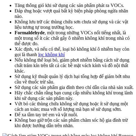
Tăng thông gió khi sử dụng các sản phẩm phát ra VOCs.
Đáp ứng hoặc vượt quá bất kỳ biện pháp phòng ngừa nhãn
nào.
Không lưu trữ các thùng chứa sơn chưa sử dụng và các vật
liệu tương tự trong trường học.
Formaldehyde
, một trong những VOCs nổi tiếng nhất, là
một trong số ít các chất gây ô nhiễm không khí trong nhà có
thể được đo.
Xác định, và nếu có thể, loại bỏ không khí ô nhiễm hay còn
gọi là thanh
lọc không khí
Nếu không thể loại bỏ, giảm phơi nhiễm bằng cách sử dụng
chất trám kín trên tất cả các bề mặt vách kính và đồ nội thất
khác.
Sử dụng kỹ thuật quản lý dịch hại tổng hợp để giảm bớt nhu
cầu về thuốc trừ sâu.
Sử dụng các sản phẩm gia đình theo chỉ dẫn của nhà sản xuất.
Hãy chắc chắn rằng bạn cung cấp nhiều không khí trong lành
khi sử dụng các sản phẩm này.
Vứt bỏ các thùng chứa không sử dụng hoặc ít sử dụng một
cách an toàn; mua với số lượng mà bạn sẽ sử dụng sớm.
Để xa tầm tay trẻ em và vật nuôi.
Không bao giờ trộn các sản phẩm chăm sóc hộ gia đình trừ
khi được hướng dẫn trên nhãn.