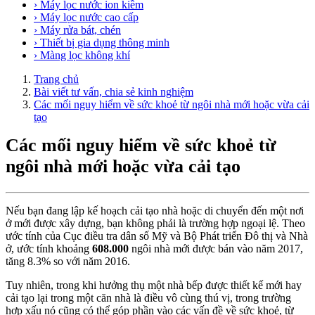
› Máy lọc nước ion kiềm
› Máy lọc nước cao cấp
› Máy rửa bát, chén
› Thiết bị gia dụng thông minh
› Màng lọc không khí
Trang chủ
Bài viết tư vấn, chia sẻ kinh nghiệm
Các mối nguy hiểm về sức khoẻ từ ngôi nhà mới hoặc vừa cải
tạo
Các mối nguy hiểm về sức khoẻ từ
ngôi nhà mới hoặc vừa cải tạo
Nếu bạn đang lập kế hoạch cải tạo nhà hoặc di chuyển đến một nơi
ở mới được xây dựng, bạn không phải là trường hợp ngoại lệ. Theo
ước tính của Cục điều tra dân số Mỹ và Bộ Phát triển Đô thị và Nhà
ở, ước tính khoảng
608.000
ngôi nhà mới được bán vào năm 2017,
tăng 8.3% so với năm 2016.
Tuy nhiên, trong khi hưởng thụ một nhà bếp được thiết kế mới hay
cải tạo lại trong một căn nhà là điều vô cùng thú vị, trong trường
hợp xấu nó cũng có thể góp phần vào các vấn đề về sức khoẻ, từ