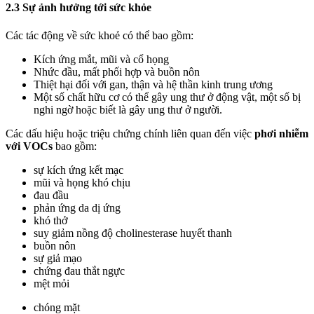
2.3 Sự ảnh hưởng tới sức khỏe
Các tác động về sức khoẻ có thể bao gồm:
Kích ứng mắt, mũi và cổ họng
Nhức đầu, mất phối hợp và buồn nôn
Thiệt hại đối với gan, thận và hệ thần kinh trung ương
Một số chất hữu cơ có thể gây ung thư ở động vật, một số bị
nghi ngờ hoặc biết là gây ung thư ở người.
Các dấu hiệu hoặc triệu chứng chính liên quan đến việc
phơi nhiễm
với VOCs
bao gồm:
sự kích ứng kết mạc
mũi và họng khó chịu
đau đầu
phản ứng da dị ứng
khó thở
suy giảm nồng độ cholinesterase huyết thanh
buồn nôn
sự giả mạo
chứng đau thắt ngực
mệt mỏi
chóng mặt