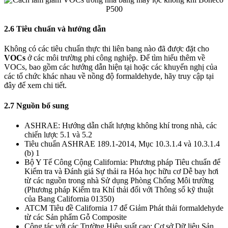
2.6 Tiêu chuẩn và hướng dẫn
Không có các tiêu chuẩn thực thi liên bang nào đã được đặt cho
VOCs
ở các môi trường phi công nghiệp. Để tìm hiểu thêm về
VOCs, bao gồm các hướng dẫn hiện tại hoặc các khuyến nghị của
các tổ chức khác nhau về nồng độ formaldehyde, hãy truy cập tại
đây để xem chi tiết.
2.7 Nguồn bổ sung
ASHRAE: Hướng dẫn chất lượng không khí trong nhà, các
chiến lược 5.1 và 5.2
Tiêu chuẩn ASHRAE 189.1-2014, Mục 10.3.1.4 và 10.3.1.4
(b) 1
Bộ Y Tế Công Cộng California: Phương pháp Tiêu chuẩn để
Kiểm tra và Đánh giá Sự thải ra Hóa học hữu cơ Dễ bay hơi
từ các nguồn trong nhà Sử dụng Phòng Chống Môi trường
(Phương pháp Kiểm tra Khí thải đối với Thông số kỹ thuật
của Bang California 01350)
ATCM Tiêu đề California 17 để Giảm Phát thải formaldehyde
từ các Sản phẩm Gỗ Composite
Cộng tác với các Trường Hiệu suất cao: Cơ sở Dữ liệu Sản