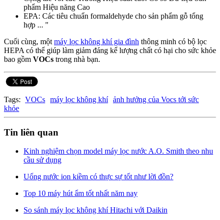
phẩm Hiệu năng Cao
EPA: Các tiêu chuẩn formaldehyde cho sản phẩm gỗ tổng
hợp ... "
Cuối cùng, một
máy lọc không khí gia đình
thông minh có bộ lọc
HEPA có thể giúp làm giảm đáng kể lượng chất có hại cho sức khỏe
bao gồm
VOCs
trong nhà bạn.
Tags:
VOCs
máy lọc không khí
ảnh hưởng của Vocs tới sức
khỏe
Tin liên quan
Kinh nghiệm chọn model máy lọc nước A.O. Smith theo nhu
cầu sử dụng
Uống nước ion kiềm có thực sự tốt như lời đồn?
Top 10 máy hút ẩm tốt nhất năm nay
So sánh máy lọc không khí Hitachi với Daikin