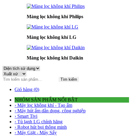
Màng lọc không khí Philips
Màng lọc không khí LG
Màng lọc không khí Daikin
Tìm kiếm
Giỏ hàng (
0
)
NHÓM SẢN PHẨM NỔI BẬT
› Máy lọc không khí - Tạo ẩm
› Máy hút ẩm dân dụng, công nghiệp
› Smart Tivi
› Tủ lạnh LG chính hãng
› Robot hút bụi thông minh
› Máy Giặt - Máy Sấy