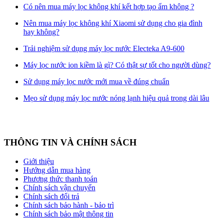
Có nên mua máy lọc không khí kết hợp tạo ẩm không ?
Nên mua máy lọc không khí Xiaomi sử dụng cho gia đình
hay không?
Trải nghiệm sử dụng máy lọc nước Electeka A9-600
Máy lọc nước ion kiềm là gì? Có thật sự tốt cho người dùng?
Sử dụng máy lọc nước mới mua về đúng chuẩn
Mẹo sử dụng máy lọc nước nóng lạnh hiệu quả trong dài lâu
THÔNG TIN VÀ CHÍNH SÁCH
Giới thiệu
Hướng dẫn mua hàng
Phương thức thanh toán
Chính sách vận chuyển
Chính sách đổi trả
Chính sách bảo hành - bảo trì
Chính sách bảo mật thông tin