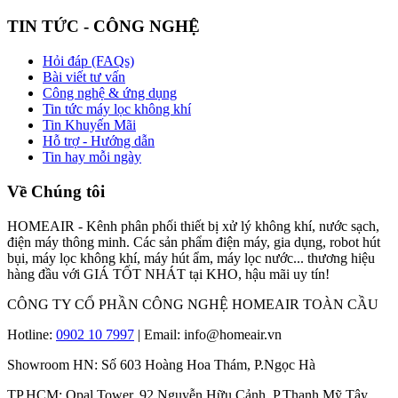
TIN TỨC - CÔNG NGHỆ
Hỏi đáp (FAQs)
Bài viết tư vấn
Công nghệ & ứng dụng
Tin tức máy lọc không khí
Tin Khuyến Mãi
Hỗ trợ - Hướng dẫn
Tin hay mỗi ngày
Về Chúng tôi
HOMEAIR - Kênh phân phối thiết bị xử lý không khí, nước sạch,
điện máy thông minh. Các sản phẩm điện máy, gia dụng, robot hút
bụi, máy lọc không khí, máy hút ẩm, máy lọc nước... thương hiệu
hàng đầu với GIÁ TỐT NHÁT tại KHO, hậu mãi uy tín!
CÔNG TY CỔ PHẦN CÔNG NGHỆ HOMEAIR TOÀN CẦU
Hotline:
0902 10 7997
| Email: info@homeair.vn
Showroom HN: Số 603 Hoàng Hoa Thám, P.Ngọc Hà
TP.HCM: Opal Tower, 92 Nguyễn Hữu Cảnh, P.Thạnh Mỹ Tây