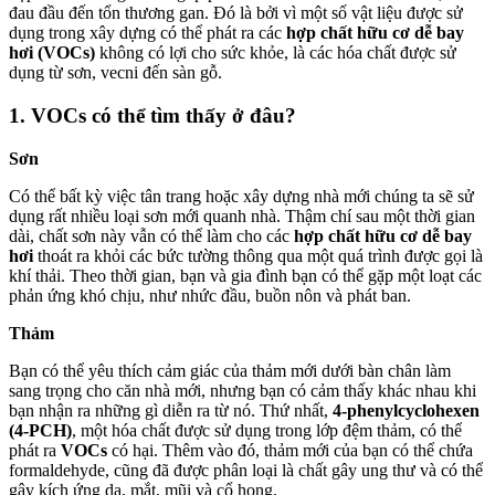
đau đầu đến tổn thương gan. Đó là bởi vì một số vật liệu được sử
dụng trong xây dựng có thể phát ra các
hợp chất hữu cơ dễ bay
hơi (VOCs)
không có lợi cho sức khỏe, là các hóa chất được sử
dụng từ sơn, vecni đến sàn gỗ.
1. VOCs có thể tìm thấy ở đâu?
Sơn
Có thể bất kỳ việc tân trang hoặc xây dựng nhà mới chúng ta sẽ sử
dụng rất nhiều loại sơn mới quanh nhà. Thậm chí sau một thời gian
dài, chất sơn này vẫn có thể làm cho các
hợp chất hữu cơ dễ bay
hơi
thoát ra khỏi các bức tường thông qua một quá trình được gọi là
khí thải. Theo thời gian, bạn và gia đình bạn có thể gặp một loạt các
phản ứng khó chịu, như nhức đầu, buồn nôn và phát ban.
Thảm
Bạn có thể yêu thích cảm giác của thảm mới dưới bàn chân làm
sang trọng cho căn nhà mới, nhưng bạn có cảm thấy khác nhau khi
bạn nhận ra những gì diễn ra từ nó. Thứ nhất,
4-phenylcyclohexen
(4-PCH)
, một hóa chất được sử dụng trong lớp đệm thảm, có thể
phát ra
VOCs
có hại. Thêm vào đó, thảm mới của bạn có thể chứa
formaldehyde, cũng đã được phân loại là chất gây ung thư và có thể
gây kích ứng da, mắt, mũi và cổ họng.