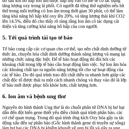
do sau khi hô hấp Ion âm được hấp thụ vào cơ thể sẽ có tác dụng
tăng lượng oxy trong lá phổi. Có người đã từng thử nghiệm nếu hít
thở trong môi trường có Ion âm trong thời gian 30 phút, có thể làm
tăng khả năng hô hấp khí oxy lên 20%, và tăng lượng thải khí CO2
lên 14.5%, điều đó cho thấy rõ ràng rằng Ion âm có tác dụng cải
thiện và tăng cường khả năng hô hấp của con người.
5. Tới quá trình tái tạo tế bào
Tế bào cung cấp các cơ quan cho cơ thể, tạo nên chất dinh dưỡng từ
thức ăn, chuyển hóa chất dinh dưỡng thành năng lượng và mang lại
những chức năng đặc biệt. Để tế bào hoạt động thì đòi hỏi các
khoáng chất trong lớp tế bào cần hoạt động làm việc. Sự Ion âm hóa
các khoáng chất tạo ra nguồn năng lượng tốt cho sự hoạt động của
các tế bào. Do đó quá trình trao đổi chất diễn ra nhanh hơn giúp các
chất độc tố được thải ra một cách nhanh chóng và thay vào đó là lớp
tế bào mới được phục hồi khỏe hơn, chất lượng hơn.
6. Ion âm và bệnh ung thư
Nguyên do hình thành Ung thư là do chuỗi phân tử DNA bị hư hại
dẫn đến đột biến gene thiết yếu điều chỉnh quá trình phân bào, các
cơ chế quan trọng. Trong đó quá trình ứng kích Oxy hóa gây ra tác
động xấu đến sự phân bào (Gốc hình thành gene di truyền sự sống)
làm hư hại các DNA bị khiếm khuyết về gen bị lỗi và gây ra ung