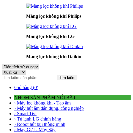
Màng lọc không khí Philips
Màng lọc không khí LG
Màng lọc không khí Daikin
Tìm kiếm
Giỏ hàng (
0
)
NHÓM SẢN PHẨM NỔI BẬT
› Máy lọc không khí - Tạo ẩm
› Máy hút ẩm dân dụng, công nghiệp
› Smart Tivi
› Tủ lạnh LG chính hãng
› Robot hút bụi thông minh
› Máy Giặt - Máy Sấy