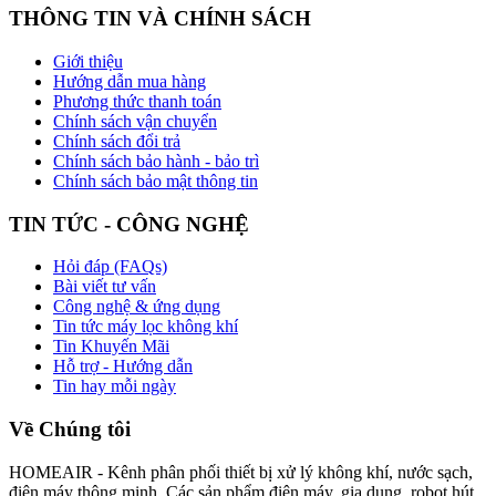
THÔNG TIN VÀ CHÍNH SÁCH
Giới thiệu
Hướng dẫn mua hàng
Phương thức thanh toán
Chính sách vận chuyển
Chính sách đổi trả
Chính sách bảo hành - bảo trì
Chính sách bảo mật thông tin
TIN TỨC - CÔNG NGHỆ
Hỏi đáp (FAQs)
Bài viết tư vấn
Công nghệ & ứng dụng
Tin tức máy lọc không khí
Tin Khuyến Mãi
Hỗ trợ - Hướng dẫn
Tin hay mỗi ngày
Về Chúng tôi
HOMEAIR - Kênh phân phối thiết bị xử lý không khí, nước sạch,
điện máy thông minh. Các sản phẩm điện máy, gia dụng, robot hút