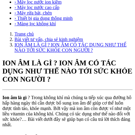
› Máy lọc nước ion kiềm
› Máy lọc nước cao cấp
› Máy rửa bát, chén
› Thiết bị gia dụng thông minh
› Màng lọc không khí
Trang chủ
Bài viết tư vấn, chia sẻ kinh nghiệm
ION ÂM LÀ GÌ ? ION ÂM CÓ TÁC DỤNG NHƯ THẾ
NÀO TỚI SỨC KHỎE CON NGƯỜI ?
ION ÂM LÀ GÌ ? ION ÂM CÓ TÁC
DỤNG NHƯ THẾ NÀO TỚI SỨC KHỎE
CON NGƯỜI ?
Ion âm là gì
? Trong không khí mà chúng ta tiếp xúc qua đường hô
hấp hàng ngày thì cần được bổ sung ion âm để giúp cơ thể luôn
được tỉnh táo, khỏe mạnh. Bởi vậy mà ion âm còn được ví như một
liều vitamin của không khí. Chúng có tác dụng như thế nào đối với
sức khỏe?… Bài viết dưới đây sẽ giúp bạn có câu trả lời thích đáng
nhất.