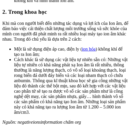
không khí và hình thành Ion âm.
2. Trong khoa học
Khi mà con người biết đến những tác dụng và lợi ích của Ion âm, để
đảm bảo việc cải thiện chất lượng môi trường sống và sức khỏe của
mình con người đã phát minh ra rất nhiều loại máy tạo ion âm khác
nhau. Trong đó chủ yếu là dựa trên 2 cách:
Một là sử dụng điện áp cao, điện ly (
ion hóa
) không khí để
tạo ra Ion âm;
Cách khác là sử dụng các vật liệu tự nhiên sẵn có: Những vật
liệu tự nhiên có khả năng phát xạ Ion âm là rất nhiều, thông
thường là năng lượng thạch, có vô số loại khoáng thạch, loại
rong biển đá dưới đáy biển và các loại nham thạch có chứa
anbumin. Thông qua kĩ thuật khoa học sẽ gia công những vật
liệu đó thành các thể bột mịn, sau đó kết hợp với các vật liệu
cao phân tử sẽ tạo ra được vô số các sản phẩm như là công
nghệ dệt may, các sản phẩm nhựa, giấy… hình thành vô số
các sản phẩm có khả năng tạo Ion âm. Những loại sản phẩm
này có khả năng tạo ra lượng Ion âm từ 1.200 – 5.000 ion
âm/cm3.
Nguồn: negativeionsinformation chấm org