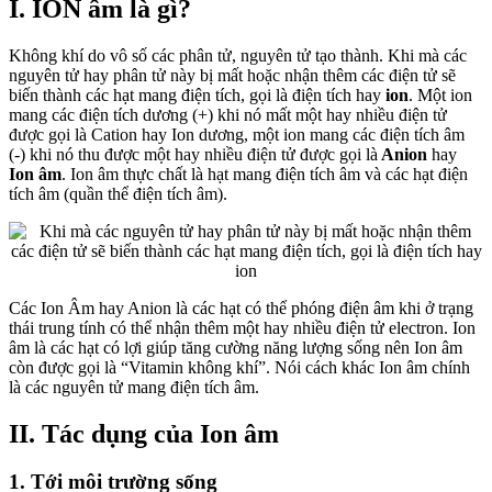
I. ION âm là gì?
Không khí do vô số các phân tử, nguyên tử tạo thành. Khi mà các
nguyên tử hay phân tử này bị mất hoặc nhận thêm các điện tử sẽ
biến thành các hạt mang điện tích, gọi là điện tích hay
ion
. Một ion
mang các điện tích dương (+) khi nó mất một hay nhiều điện tử
được gọi là Cation hay Ion dương, một ion mang các điện tích âm
(-) khi nó thu được một hay nhiều điện tử được gọi là
Anion
hay
Ion âm
. Ion âm thực chất là hạt mang điện tích âm và các hạt điện
tích âm (quần thể điện tích âm).
Các Ion Âm hay Anion là các hạt có thể phóng điện âm khi ở trạng
thái trung tính có thể nhận thêm một hay nhiều điện tử electron. Ion
âm là các hạt có lợi giúp tăng cường năng lượng sống nên Ion âm
còn được gọi là “Vitamin không khí”. Nói cách khác Ion âm chính
là các nguyên tử mang điện tích âm.
II. Tác dụng của Ion âm
1. Tới môi trường sống