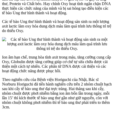
thư, Protein và Chất béo. Hay chính Oxy hoạt tính ngăn chặn DNA
thực hiện các chức năng của mình và bị sai hỏng tạo điều kiện các
tế bào Ung thư hình thành và hoạt động.
Các tế bào Ung thư hình thành và hoạt động sản sinh ra một lượng
axit lactic làm oxy hóa dung dịch máu làm quá trình lưu thông trì trệ
do thiếu Oxy.
Ion âm hạn chế, trung hòa tính axit trong máu, tăng cường cung cấp
Oxy, Globulin được tăng cường giúp cơ chế tự sửa chữa được cải
thiện một cách tự nhiên. Các phân tử DNA được cải thiện và các
hoạt động chức năng được phục hồi.
Theo nghiên cứu của Bệnh viện Horiguchi của Nhật, Bác sĩ
Norburu Horiguchi đã tiến hành nghiên cứu trên 2 nhóm chuột bạch
sau khi cấy tế bào ung thư đại trực tràng. Hai tháng sau khi cấy,
nhóm chuột được phơi nhiễm bằng ion âm bốn lần trong ngày, mỗi
lần 15’ thì kích thước tế bào ung thư gần như giữ nguyên, còn với
nhóm chuột không phơi nhiễm thì tế bào ung thư phát triển to thêm
3cm.