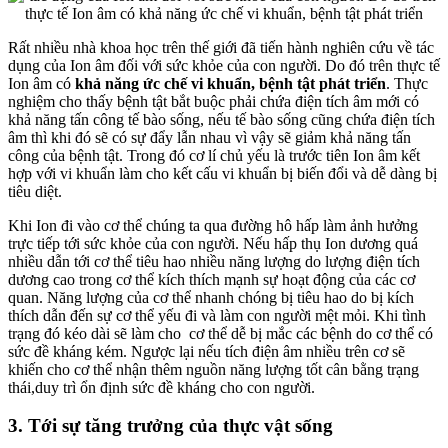
Rất nhiều nhà khoa học trên thế giới đã tiến hành nghiên cứu về tác
dụng của Ion âm đối với sức khỏe của con người. Do đó trên thực tế
Ion âm có
khả năng ức chế vi khuẩn, bệnh tật phát triển
. Thực
nghiệm cho thấy bệnh tật bắt buộc phải chứa điện tích âm mới có
khả năng tấn công tế bào sống, nếu tế bào sống cũng chứa điện tích
âm thì khi đó sẽ có sự đẩy lẫn nhau vì vậy sẽ giảm khả năng tấn
công của bệnh tật. Trong đó cơ lí chủ yếu là trước tiên Ion âm kết
hợp với vi khuẩn làm cho kết cấu vi khuẩn bị biến đổi và dễ dàng bị
tiêu diệt.
Khi Ion đi vào cơ thể chúng ta qua đường hô hấp làm ảnh hưởng
trực tiếp tới sức khỏe của con người. Nếu hấp thụ Ion dương quá
nhiều dẫn tới cơ thể tiêu hao nhiều năng lượng do lượng điện tích
dương cao trong cơ thể kích thích mạnh sự hoạt động của các cơ
quan. Năng lượng của cơ thể nhanh chóng bị tiêu hao do bị kích
thích dẫn đến sự cơ thể yếu đi và làm con người mệt mỏi. Khi tình
trạng đó kéo dài sẽ làm cho cơ thể dễ bị mắc các bệnh do cơ thể có
sức đề kháng kém. Ngược lại nếu tích điện âm nhiều trên cơ sẽ
khiến cho cơ thể nhận thêm nguồn năng lượng tốt cân bằng trạng
thái,duy trì ổn định sức đề kháng cho con người.
3. Tới sự tăng trưởng của thực vật sống