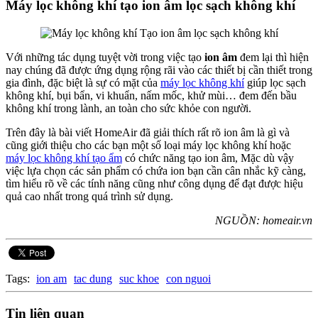
Máy lọc không khí tạo ion âm lọc sạch không khí
Với những tác dụng tuyệt vời trong việc tạo
ion âm
đem lại thì hiện
nay chúng đã được ứng dụng rộng rãi vào các thiết bị cần thiết trong
gia đình, đặc biệt là sự có mặt của
máy lọc không khí
giúp lọc sạch
không khí, bụi bẩn, vi khuẩn, nấm mốc, khử mùi… đem đến bầu
không khí trong lành, an toàn cho sức khỏe con người.
Trên đây là bài viết HomeAir đã giải thích rất rõ ion âm là gì và
cũng giới thiệu cho các bạn một số loại máy lọc không khí hoặc
máy lọc không khí tạo ẩm
có chức năng tạo ion âm, Mặc dù vậy
việc lựa chọn các sản phẩm có chứa ion bạn cần cân nhắc kỹ càng,
tìm hiểu rõ về các tính năng cũng như công dụng để đạt được hiệu
quả cao nhất trong quá trình sử dụng.
NGUỒN: homeair.vn
Tags:
ion am
tac dung
suc khoe
con nguoi
Tin liên quan