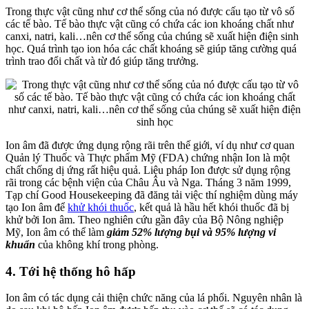
Trong thực vật cũng như cơ thể sống của nó được cấu tạo từ vô số
các tế bào. Tế bào thực vật cũng có chứa các ion khoáng chất như
canxi, natri, kali…nên cơ thể sống của chúng sẽ xuất hiện điện sinh
học. Quá trình tạo ion hóa các chất khoáng sẽ giúp tăng cường quá
trình trao đổi chất và từ đó giúp tăng trưởng.
Ion âm đã được ứng dụng rộng rãi trên thế giới, ví dụ như cơ quan
Quản lý Thuốc và Thực phẩm Mỹ (FDA) chứng nhận Ion là một
chất chống dị ứng rất hiệu quả. Liệu pháp Ion được sử dụng rộng
rãi trong các bệnh viện của Châu Âu và Nga. Tháng 3 năm 1999,
Tạp chí Good Housekeeping đã đăng tải việc thí nghiệm dùng máy
tạo Ion âm để
khử khói thuốc
, kết quả là hầu hết khói thuốc đã bị
khử bởi Ion âm. Theo nghiên cứu gần đây của Bộ Nông nghiệp
Mỹ, Ion âm có thể làm
giảm 52% lượng bụi và 95% lượng vi
khuẩn
của không khí trong phòng.
4. Tới hệ thống hô hấp
Ion âm có tác dụng cải thiện chức năng của lá phổi. Nguyên nhân là