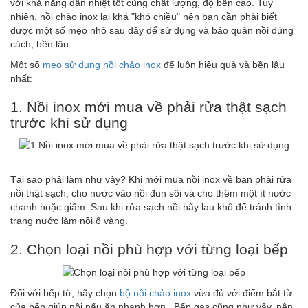
với khả năng dẫn nhiệt tốt cùng chất lượng, độ bền cao. Tuy
nhiên, nồi chảo inox lại khá "khó chiều" nên bạn cần phải biết
được một số mẹo nhỏ sau đây để sử dụng và bảo quản nồi đúng
cách, bền lâu.
Một số
mẹo sử dụng nồi chảo inox
để luôn hiệu quả và bền lâu
nhất:
1. Nồi inox mới mua về phải rửa thật sạch
trước khi sử dụng
Tại sao phải làm như vậy? Khi mới mua nồi inox về bạn phải rửa
nồi thật sạch, cho nước vào nồi đun sôi và cho thêm một ít nước
chanh hoặc giấm. Sau khi rửa sạch nồi hãy lau khô để tránh tình
trạng nước làm nồi ố vàng.
2. Chọn loại nồi phù hợp với từng loại bếp
Đối với bếp từ, hãy chọn
bộ nồi chảo inox
vừa đủ với điểm bắt từ
của bếp giúp nồi nấu ăn nhanh hơn . Bếp gas cũng như vậy, nên