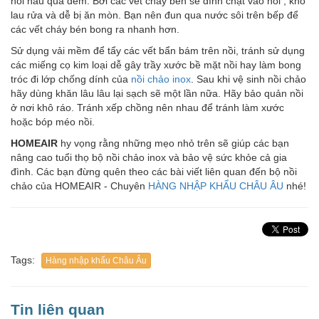
nồi nấu qua đêm. Bởi các vết cháy bén sẽ dính chặt vào nồi , khó
lau rửa và dễ bị ăn mòn. Bạn nên đun qua nước sôi trên bếp để
các vết cháy bén bong ra nhanh hơn.
Sử dụng vải mềm để tẩy các vết bẩn bám trên nồi, tránh sử dụng
các miếng cọ kim loại dễ gây trầy xước bề mặt nồi hay làm bong
tróc đi lớp chống dính của
nồi chảo inox
. Sau khi vệ sinh nồi chảo
hãy dùng khăn lâu lâu lại sạch sẽ một lần nữa. Hãy bảo quản nồi
ở nơi khô ráo. Tránh xếp chồng nên nhau để tránh làm xước
hoặc bóp méo nồi.
HOMEAIR
hy vọng rằng những mẹo nhỏ trên sẽ giúp các bạn
nâng cao tuổi thọ bộ nồi chảo inox và bảo vệ sức khỏe cả gia
đình. Các bạn đừng quên theo các bài viết liên quan đến bộ nồi
chảo của HOMEAIR - Chuyên
HÀNG NHẬP KHẨU CHÂU ÂU
nhé!
Tags:
Hàng nhập khẩu Châu Âu
Tin liên quan