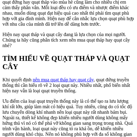
quạt đứng hay quạt tháp vào mùa hè cũng làm cho nhiều chị em
cảm thấy phân vân. Mỗi loại đều có ưu điểm và nhược điểm khác
nhau, muốn dùng quạt đạt hiệu quả cao nhất thì phải tìm quạt phù
hợp với gia đình mình. Hiện nay để cân nhắc lựa chọn quạt phù hợp
với nhu cầu của mình đã trở lên dễ dàng hơn trước.
Hiện nay quạt tháp và quạt cây đang là lựa chọn của mọi người.
Chúng ta hãy cũng phân tích xem nên mua quạt tháp hay quạt cây
nhé?
TÌM HIỂU VỀ QUẠT THÁP VÀ QUẠT
CÂY
Khi quyết định
nên mua quạt tháp hay quạt cây
, quạt đứng truyền
thống thì cần hiểu rõ về 2 loại quạt này. Nhiều nhất, phổ biến nhất
hiện nay vẫn là loại quạt truyền thống.
Ưu điểm của loại quạt truyền thống này là có thể tạo ra lưu lượng
khí rất lớn, giúp làm mát có hiệu quả. Tuy nhiên, cũng do có tốc độ
lưu chuyển dòng khí nhanh nên loại quạt này rất nhanh bám bụi.
Ngoài ra, thiết kế không đẹp khiến nhiều người dùng không mấy
hứng thú vì nó có thể phá vỡ không gian sang trọng trong nhà. Quá
trình vận hành, loại quạt này cũng tỏ ra khá ồn, dễ khiến nhiều
người dùng khó chịu. Nên nó không phù hợp với đa số không gian