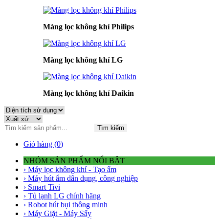
Màng lọc không khí Philips
Màng lọc không khí LG
Màng lọc không khí Daikin
Tìm kiếm
Giỏ hàng (
0
)
NHÓM SẢN PHẨM NỔI BẬT
› Máy lọc không khí - Tạo ẩm
› Máy hút ẩm dân dụng, công nghiệp
› Smart Tivi
› Tủ lạnh LG chính hãng
› Robot hút bụi thông minh
› Máy Giặt - Máy Sấy