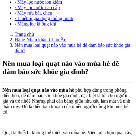
› Máy lọc nước ion kiềm
› Máy lọc nước cao cấp
› Máy rửa bát, chén
› Thiết bị gia dụng thông minh
› Màng lọc không khí
Trang chủ
Hàng Nhập khẩu Châu Âu
Nên mua loại quạt nào vào mùa hè để đảm bảo sức khỏe gia
đình?
Nên mua loại quạt nào vào mùa hè để
đảm bảo sức khỏe gia đình?
Nên mua loại quạt nào vào mùa hè
phù hợp dùng trong phòng
điều hòa, để đảm bảo sức khỏe gia đình, đặc biệt là tốt cho người
già và trẻ nhỏ? Nhưng phải cân bằng giữa nhu cầu làm mát và tính
thẩm mỹ. Đó là điều băn khoăn của nhiều người dùng khi mùa hè
tới.
Quạt là thiết bị không thể thiếu vào mùa hè. Việc lựa chọn quạt cây,