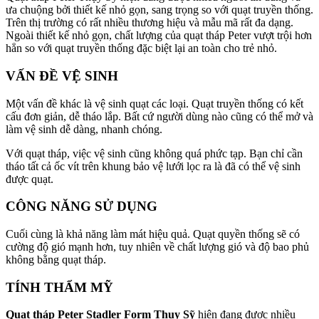
ưa chuộng bởi thiết kế nhỏ gọn, sang trọng so với quạt truyền thống.
Trên thị trường có rất nhiều thương hiệu và mẫu mã rất đa dạng.
Ngoài thiết kế nhỏ gọn, chất lượng của quạt tháp Peter vượt trội hơn
hẳn so với quạt truyền thống đặc biệt lại an toàn cho trẻ nhỏ.
VẤN ĐỀ VỆ SINH
Một vấn đề khác là vệ sinh quạt các loại. Quạt truyền thống có kết
cấu đơn giản, dễ tháo lắp. Bất cứ người dùng nào cũng có thể mở và
làm vệ sinh dễ dàng, nhanh chóng.
Với quạt tháp, việc vệ sinh cũng không quá phức tạp. Bạn chỉ cần
tháo tất cả ốc vít trên khung bảo vệ lưới lọc ra là đã có thể vệ sinh
được quạt.
CÔNG NĂNG SỬ DỤNG
Cuối cùng là khả năng làm mát hiệu quả. Quạt quyền thống sẽ có
cường độ gió mạnh hơn, tuy nhiên về chất lượng gió và độ bao phủ
không bằng quạt tháp.
TÍNH THẨM MỸ
Quạt tháp Peter Stadler Form Thụy Sỹ
hiện đang được nhiều