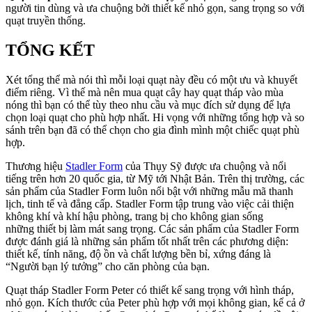
người tin dùng và ưa chuộng bởi thiết kế nhỏ gọn, sang trọng so với
quạt truyền thống.
TỔNG KẾT
Xét tổng thể mà nói thì mỗi loại quạt này đều có một ưu và khuyết
điểm riêng. Vì thế mà nên mua quạt cây hay quạt tháp vào mùa
nóng thì bạn có thể tùy theo nhu cầu và mục đích sử dụng để lựa
chọn loại quạt cho phù hợp nhất. Hi vọng với những tổng hợp và so
sánh trên bạn đã có thể chọn cho gia đình mình một chiếc quạt phù
hợp.
Thương hiệu
Stadler Form
của Thụy Sỹ được ưa chuộng và nổi
tiếng trên hơn 20 quốc gia, từ Mỹ tới Nhật Bản. Trên thị trường, các
sản phẩm của Stadler Form luôn nổi bật với những mẫu mã thanh
lịch, tinh tế và đẳng cấp. Stadler Form tập trung vào việc cải thiện
không khí và khí hậu phòng, trang bị cho không gian sống
những thiết bị làm mát sang trọng. Các sản phẩm của Stadler Form
được đánh giá là những sản phẩm tốt nhất trên các phương diện:
thiết kế, tính năng, độ ồn và chất lượng bền bỉ, xứng đáng là
“Người bạn lý tưởng” cho căn phòng của bạn.
Quạt tháp Stadler Form Peter có thiết kế sang trọng với hình tháp,
nhỏ gọn. Kích thước của Peter phù hợp với mọi không gian, kể cả ở