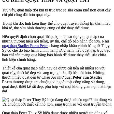
ƯU ĐIỂM QUẠT THÁP VÀ QUẠT CÂY
Tuy vậy, quạt tháp đôi khi bị trục trặc sẽ sửa chữa khó hơn quạt cây,
chi phí cũng đắt hơn quạt cây.
Trong khi đó, linh kiện thay thế cho quạt truyền thống lại khá nhiều,
khá rẻ, thợ sửa bình thường cũng có thể thay thế được.
Nếu quyết định chọn quạt tháp, bạn nên sử dụng quạt tháp của
những thương hiệu nổi tiếng, uy tín, chế độ bảo hành tốt hơn. Như
quạt tháp Stadler Form Peter
- hàng nhập khẩu chính hãng từ Thụy
Sỹ có chế độ bảo hành chính hãng tới 2 năm, nếu quạt gặp trục trặc
bạn chỉ cần mang qua hãng bảo hành để được thay thế, sửa chữa
linh kiện chính hãng.
Thiết kế của quạt tháp hiện nay đã được cải tiến rất nhiều so với
quạt cây, thiết kế đẹp và sang trọng hơn, độ bền tốt hơn. Những
thương hiệu quạt đến từ Châu Âu như quạt
Peter của Stadler
Form
thường được ưa chuộng vì ngoài mặt công năng sử dụng,
quạt được thiết kế rất đẹp, phù hợp với mọi không gian nội thất hiện
đại.
Quạt tháp Peter Thụy Sỹ hiện đang được nhiều người tin dùng và