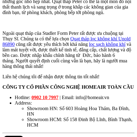
những góc nhỏ hẹp nhất. Quạt tháp Peter có thể là một món đồ nội
thất thanh lịch và sang trọng ở trong khắp các không gian của gia
đình bạn, từ phòng khách, phòng bếp tới phòng ngủ.
Ngoài quạt tháp của Stadler Form Peter rất được ưa chuộng tại
Thụy Sĩ. Chúng ta có thể lựa chọn
Quạt tháp lọc không khí Unold
86890
cũng rất được yêu thích bởi khả năng
lọc sạch không khí
và
làm mát tuyệt vời, được thiết kế tinh tế, đẳng cấp, chất lượng và độ
bền cao. Được nhập khẩu chính hãng từ Đức, bảo hành 6
tháng. Người quyết định cuối cùng vẫn là bạn, hãy là người mua
hàng thông thái nhất!
Liên hệ chúng tôi để nhận được thông tin tốt nhất!
CÔNG TY CỔ PHẦN CÔNG NGHỆ HOMEAIR TOÀN CẦU
Hotline:
0902 10 7997
| Email: info@homeair.vn
Address:
Showroom HN: Số 603 Hoàng Hoa Thám, Ba Đình,
HN
Showroom HCM: Số 158 Đinh Bộ Lĩnh, Bình Thạnh,
HCM