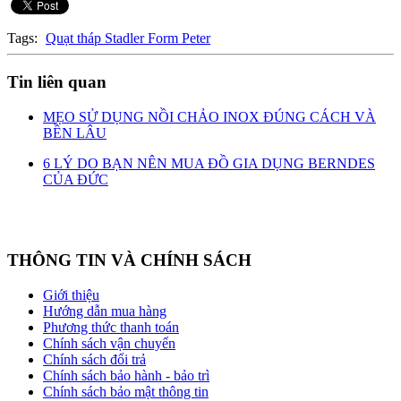
Tags:
Quạt tháp Stadler Form Peter
Tin liên quan
MẸO SỬ DỤNG NỒI CHẢO INOX ĐÚNG CÁCH VÀ
BỀN LÂU
6 LÝ DO BẠN NÊN MUA ĐỒ GIA DỤNG BERNDES
CỦA ĐỨC
THÔNG TIN VÀ CHÍNH SÁCH
Giới thiệu
Hướng dẫn mua hàng
Phương thức thanh toán
Chính sách vận chuyển
Chính sách đổi trả
Chính sách bảo hành - bảo trì
Chính sách bảo mật thông tin