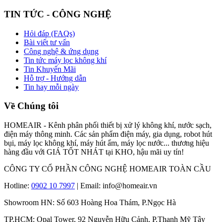
TIN TỨC - CÔNG NGHỆ
Hỏi đáp (FAQs)
Bài viết tư vấn
Công nghệ & ứng dụng
Tin tức máy lọc không khí
Tin Khuyến Mãi
Hỗ trợ - Hướng dẫn
Tin hay mỗi ngày
Về Chúng tôi
HOMEAIR - Kênh phân phối thiết bị xử lý không khí, nước sạch,
điện máy thông minh. Các sản phẩm điện máy, gia dụng, robot hút
bụi, máy lọc không khí, máy hút ẩm, máy lọc nước... thương hiệu
hàng đầu với GIÁ TỐT NHÁT tại KHO, hậu mãi uy tín!
CÔNG TY CỔ PHẦN CÔNG NGHỆ HOMEAIR TOÀN CẦU
Hotline:
0902 10 7997
| Email: info@homeair.vn
Showroom HN: Số 603 Hoàng Hoa Thám, P.Ngọc Hà
TP.HCM: Opal Tower, 92 Nguyễn Hữu Cảnh, P.Thạnh Mỹ Tây