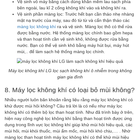
Vệ sinh vỏ máy bằng cách dùng khăn mềm lau sạch phía
bên ngoài, lau kĩ 2 cổng không khí vào và không khí ra.
Vệ sinh phần màng lọc: Trước hết bạn cần tháo nhẹ nhàng
mặt nạ trước của máy, sau đó từ từ và cẩn thận tháo các
màng lọc không khí
ra và vệ sinh. Màng lọc thô có thể rửa
được bằng nước. Hệ thống màng lọc chính bao gồm hepa
và than hoạt tính cần vệ sinh khô, không được rửa bằng
nước. Bạn có thể vệ sinh khô bằng máy hút bụi, máy hút
mùi,.. để làm sạch hệ thống màng lọc chính.
Máy lọc không khí LG lọc sạch không khí ô nhiễm trong không
gian gia đình
8. Máy lọc không khí có loại bỏ mùi không?
Nhiều người luôn băn khoăn rằng liệu rằng máy lọc không khí có
khử được mùi hôi không? Câu trả lời là có nếu như máy lọc
không khí có thêm bộ lọc than hoạt tính. Như đã trình bày ở trên,
hiện nay công nghệ lọc không khí bằng than hoạt tính được ứng
dụng trong lĩnh vực lọc không khí giúp khử mùi hôi hiệu quả, các
mùi hôi, mùi khói thuốc, mùi ẩm mốc, mùi hôi khó chịu,.... . Nhờ
màng lọc than hoạt tính máy lọc không khí có thể khử mùi hiệu