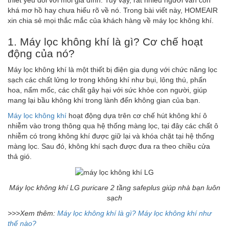
thiết yếu đối với mỗi gia đình. Tuy vậy, rất nhiều người vẫn còn
khá mơ hồ hay chưa hiểu rõ về nó. Trong bài viết này, HOMEAIR
xin chia sẻ mọi thắc mắc của khách hàng về máy lọc không khí.
1. Máy lọc không khí là gì? Cơ chế hoạt
động của nó?
Máy lọc không khí là một thiết bị điện gia dụng với chức năng lọc
sạch các chất lửng lơ trong không khí như bụi, lông thú, phấn
hoa, nấm mốc, các chất gây hại với sức khỏe con người, giúp
mang lại bầu không khí trong lành đến không gian của bạn.
Máy lọc không khí
hoạt động dựa trên cơ chế hút không khí ô
nhiễm vào trong thông qua hệ thống màng lọc, tại đây các chất ô
nhiễm có trong không khí được giữ lại và khóa chặt tại hệ thống
màng lọc. Sau đó, không khí sạch được đưa ra theo chiều cửa
thả gió.
Máy lọc không khí LG puricare 2 tầng safeplus giúp nhà bạn luôn
sạch
>>>Xem thêm:
Máy lọc không khí là gì? Máy lọc không khí như
thế nào?