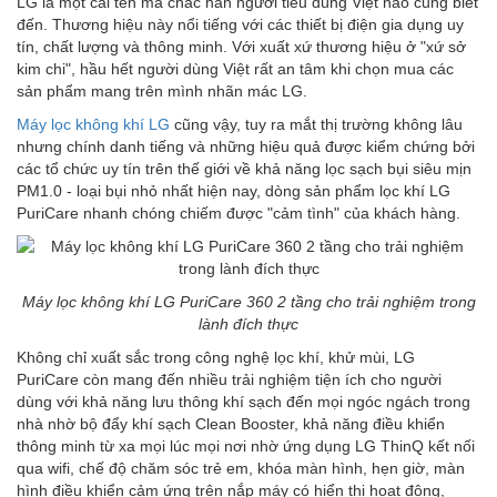
LG là một cái tên mà chắc hẳn người tiêu dùng Việt nào cũng biết
đến. Thương hiệu này nổi tiếng với các thiết bị điện gia dụng uy
tín, chất lượng và thông minh. Với xuất xứ thương hiệu ở "xứ sở
kim chi", hầu hết người dùng Việt rất an tâm khi chọn mua các
sản phẩm mang trên mình nhãn mác LG.
Máy lọc không khí LG
cũng vậy, tuy ra mắt thị trường không lâu
nhưng chính danh tiếng và những hiệu quả được kiểm chứng bởi
các tổ chức uy tín trên thế giới về khả năng lọc sạch bụi siêu mịn
PM1.0 - loại bụi nhỏ nhất hiện nay, dòng sản phẩm lọc khí LG
PuriCare nhanh chóng chiếm được "cảm tình" của khách hàng.
Máy lọc không khí LG PuriCare 360 2 tầng cho trải nghiệm trong
lành đích thực
Không chỉ xuất sắc trong công nghệ lọc khí, khử mùi, LG
PuriCare còn mang đến nhiều trải nghiệm tiện ích cho người
dùng với khả năng lưu thông khí sạch đến mọi ngóc ngách trong
nhà nhờ bộ đẩy khí sạch Clean Booster, khả năng điều khiển
thông minh từ xa mọi lúc mọi nơi nhờ ứng dụng LG ThinQ kết nối
qua wifi, chế độ chăm sóc trẻ em, khóa màn hình, hẹn giờ, màn
hình điều khiển cảm ứng trên nắp máy có hiển thị hoạt động,