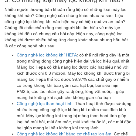
Nhiều người thường băn khoăn rằng liệu có những loại máy lọc
không khí nào? Công nghệ của chúng khác nhau ra sao. Liệu
công nghệ lọc không khí nào hiện nay có hiệu quả và an toàn?
Chúng tôi chắc chắn rằng mọi người khi tìm hiểu về máy lọc
không khí đều có chung câu hỏi này. Hiện nay, công nghệ lọc
không khí được nhiều hãng ứng dụng khác nhau nhưng hầu hết
là các công nghệ như sau:
Công nghệ lọc không khí HEPA
: có thể nói rằng đây là một
trong những dòng công nghệ hiện đại và lọc hiệu quả nhất.
Màng lọc Hepa có khả năng lọc được các hạt siêu nhỏ với
kích thước chỉ 0,3 micron. Máy lọc không khí được trang bị
màng lọc Hepa thể lọc được 99,97% các chất gây ô nhiễm
có trong không khí bao gồm các hạt bụi, bụi siêu mịn
PM2.5, các tác nhân gây ra dị ứng, lông vật nuôi,... giúp
mang lại không khí sạch cho không gian của bạn.
Công nghệ lọc than hoạt tính
: Than hoạt tính được sử dụng
nhiều trong công nghệ lọc không khí nhằm mục đích khử
mùi. Máy lọc không khí trang bị màng than hoạt tính giúp
loại bỏ mùi hôi, mùi ẩm mốc, mùi khói thuốc lá, các mùi độc
hại giúp mang lại bầu không khí trong lành.
Công nghệ lọc không khí bằng cơ chế tạo ion âm
: Cơ chế