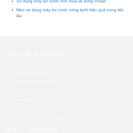
Sử dụng máy lọc nước mới mua về đúng chuẩn
Mẹo sử dụng máy lọc nước nóng lạnh hiệu quả trong dài
lâu
THÔNG TIN VÀ CHÍNH SÁCH
Giới thiệu
Hướng dẫn mua hàng
Phương thức thanh toán
Chính sách vận chuyển
Chính sách đổi trả
Chính sách bảo hành - bảo trì
Chính sách bảo mật thông tin
TIN TỨC - CÔNG NGHỆ