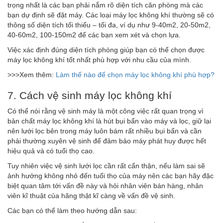
trọng nhất là các bạn phải nắm rõ diện tích căn phòng mà các
bạn dự định sẽ đặt máy. Các loại máy lọc không khí thường sẽ có
thông số diện tích tối thiểu – tối đa, ví dụ như 9-40m2, 20-50m2,
40-60m2, 100-150m2 để các bạn xem xét và chọn lựa.
Việc xác định đúng diện tích phòng giúp bạn có thể chọn được
máy lọc không khí tốt nhất phù hợp với nhu cầu của mình.
>>>Xem thêm:
Làm thế nào để chọn máy lọc không khí phù hợp?
7. Cách vệ sinh máy lọc không khí
Có thể nói rằng vệ sinh máy là một công việc rất quan trọng vì
bản chất máy lọc không khí là hút bụi bẩn vào máy và lọc, giữ lại
nên lưới lọc bên trong máy luôn bám rất nhiều bụi bẩn và cần
phải thường xuyên vệ sinh để đảm bảo máy phát huy được hết
hiệu quả và có tuổi thọ cao.
Tuy nhiên việc vệ sinh lưới lọc cần rất cẩn thận, nếu làm sai sẽ
ảnh hưởng không nhỏ đến tuổi thọ của máy nên các bạn hãy đặc
biệt quan tâm tới vấn đề này và hỏi nhân viên bán hàng, nhân
viên kĩ thuật của hãng thật kĩ càng về vấn đề vệ sinh.
Các bạn có thể làm theo hướng dẫn sau: