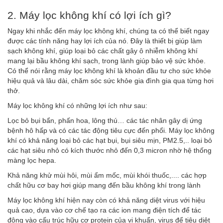
2. Máy lọc không khí có lợi ích gì?
Ngay khi nhắc đến máy lọc không khí, chúng ta có thể biết ngay
được các tính năng hay lợi ích của nó. Đây là thiết bị giúp làm
sạch không khí, giúp loại bỏ các chất gây ô nhiễm không khí
mang lại bầu không khí sạch, trong lành giúp bảo vệ sức khỏe.
Có thể nói rằng máy lọc không khí là khoản đầu tư cho sức khỏe
hiệu quả và lâu dài, chăm sóc sức khỏe gia đình gia qua từng hơi
thở.
Máy lọc không khí có những lợi ích như sau:
Lọc bỏ bụi bẩn, phấn hoa, lông thú… các tác nhân gây dị ứng
bệnh hô hấp và có các tác động tiêu cực đến phổi. Máy lọc không
khí có khả năng loại bỏ các hạt bụi, bụi siêu mịn, PM2.5,.. loại bỏ
các hạt siêu nhỏ có kích thước nhỏ đến 0,3 micron nhờ hệ thống
màng lọc hepa.
Khả năng khử mùi hôi, mùi ẩm mốc, mùi khói thuốc,.... các hợp
chất hữu cơ bay hơi giúp mang đến bầu không khí trong lành
Máy lọc không khí hiện nay còn có khả năng diệt virus với hiệu
quả cao, dựa vào cơ chế tạo ra các ion mang điện tích để tác
động vào cấu trúc hữu cơ protein của vi khuẩn, virus để tiêu diệt