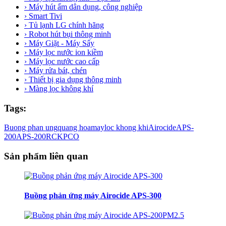
› Máy hút ẩm dân dụng, công nghiệp
› Smart Tivi
› Tủ lạnh LG chính hãng
› Robot hút bụi thông minh
› Máy Giặt - Máy Sấy
› Máy lọc nước ion kiềm
› Máy lọc nước cao cấp
› Máy rửa bát, chén
› Thiết bị gia dụng thông minh
› Màng lọc không khí
Tags:
Buong phan ung
quang hoa
may
loc khong khi
Airocide
APS-
200
APS-200RCK
PCO
Sản phẩm liên quan
Buồng phản ứng máy Airocide APS-300