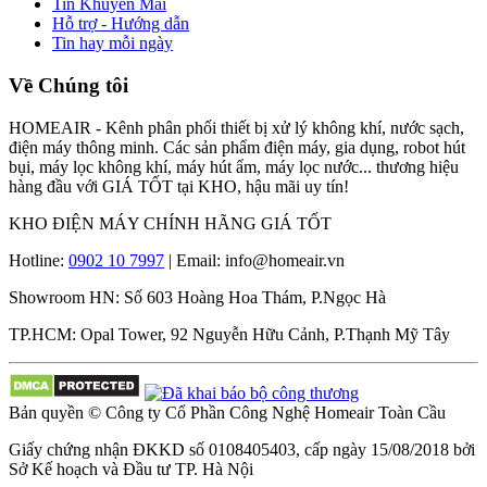
Tin Khuyến Mãi
Hỗ trợ - Hướng dẫn
Tin hay mỗi ngày
Về Chúng tôi
HOMEAIR - Kênh phân phối thiết bị xử lý không khí, nước sạch,
điện máy thông minh. Các sản phẩm điện máy, gia dụng, robot hút
bụi, máy lọc không khí, máy hút ẩm, máy lọc nước... thương hiệu
hàng đầu với GIÁ TỐT tại KHO, hậu mãi uy tín!
KHO ĐIỆN MÁY CHÍNH HÃNG GIÁ TỐT
Hotline:
0902 10 7997
| Email: info@homeair.vn
Showroom HN: Số 603 Hoàng Hoa Thám, P.Ngọc Hà
TP.HCM: Opal Tower, 92 Nguyễn Hữu Cảnh, P.Thạnh Mỹ Tây
Bản quyền © Công ty Cổ Phần Công Nghệ Homeair Toàn Cầu
Giấy chứng nhận ĐKKD số 0108405403, cấp ngày 15/08/2018 bởi
Sở Kế hoạch và Đầu tư TP. Hà Nội