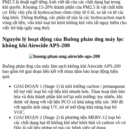
PM2.5 là thuật ngữ tiếng Anh viết tắt của các chất dạng hạt trong
khí quyển. Khoảng 15-20% thành phần của PM2.5 là vật chất hữu
cơ. Đây chủ yếu là hydrocacbon chưa cháy từ ô tô, xe tải và từ các
ống khói. Thông thường, các phân tử này là các hydrocacbon mạch
vòng rất bền, vừa khó loại bỏ khỏi không khí vừa rất nguy hiểm cho
việc hô hấp (gây ung thư).
Nguyên lý hoạt động của Buồng phản ứng máy lọc
không khí Airocide APS-200
Buồng phản ứng của máy làm sạch không khí Airocide APS-200
bao gồm 04 giai đoạn liên kết với nhau đảm bảo hoạt động hiệu
quả:
GIAI ĐOẠN 1 (Stage 1) là môi trường cacbon / pemanganat
hỗ trợ việc loại bỏ vật liệu khí nhanh hơn. Than hoạt tính bão
hòa và đưa thành phần khí trở lại môi trường; tuy nhiên, khi
được sử dụng với vật liệu PCO có khả năng tiếp xúc 360 độ
với nguồn ánh sáng UV, nó sẽ mở rộng khả năng loại bỏ
VOC.
GIAI ĐOẠN 2 (Stage 2) là phương tiện MERV-12 loại bỏ
các chất dạng hạt từ không khí như khói thải và carbon vô cơ.
Đây là vật liệu tương tự mà các bệnh viện sử dụng.