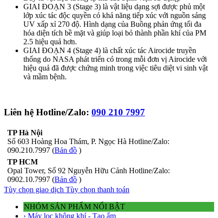
GIAI ĐOẠN 3 (Stage 3) là vật liệu dạng sợi được phủ một
lớp xúc tác độc quyền có khả năng tiếp xúc với nguồn sáng
UV xấp xỉ 270 độ. Hình dạng của Buồng phản ứng tối đa
hóa diện tích bề mặt và giúp loại bỏ thành phần khí của PM
2.5 hiệu quả hơn.
GIAI ĐOẠN 4 (Stage 4) là chất xúc tác Airocide truyền
thống do NASA phát triển có trong mỗi đơn vị Airocide với
hiệu quả đã được chứng minh trong việc tiêu diệt vi sinh vật
và mầm bệnh.
Liên hệ Hotline/Zalo:
090 210 7997
TP Hà Nội
Số 603 Hoàng Hoa Thám, P. Ngọc Hà Hotline/Zalo:
090.210.7997 (
Bản đồ
)
TP HCM
Opal Tower, Số 92 Nguyễn Hữu Cảnh Hotline/Zalo:
0902.10.7997 (
Bản đồ
)
Tùy chọn giao dịch
Tùy chọn thanh toán
NHÓM SẢN PHẨM NỔI BẬT
› Máy lọc không khí - Tạo ẩm