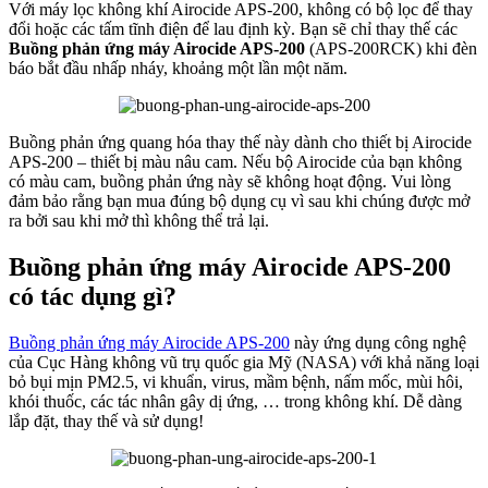
Với máy lọc không khí Airocide APS-200, không có bộ lọc để thay
đổi hoặc các tấm tĩnh điện để lau định kỳ. Bạn sẽ chỉ thay thế các
Buồng phản ứng máy Airocide APS-200
(APS-200RCK) khi đèn
báo bắt đầu nhấp nháy, khoảng một lần một năm.
Buồng phản ứng quang hóa thay thế này dành cho thiết bị Airocide
APS-200 – thiết bị màu nâu cam. Nếu bộ Airocide của bạn không
có màu cam, buồng phản ứng này sẽ không hoạt động. Vui lòng
đảm bảo rằng bạn mua đúng bộ dụng cụ vì sau khi chúng được mở
ra bởi sau khi mở thì không thể trả lại.
Buồng phản ứng máy Airocide APS-200
có tác dụng gì?
Buồng phản ứng máy Airocide APS-200
này ứng dụng công nghệ
của Cục Hàng không vũ trụ quốc gia Mỹ (NASA) với khả năng loại
bỏ bụi mịn PM2.5, vi khuẩn, virus, mầm bệnh, nấm mốc, mùi hôi,
khói thuốc, các tác nhân gây dị ứng, … trong không khí. Dễ dàng
lắp đặt, thay thế và sử dụng!