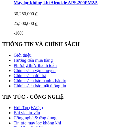
Máy lọc không khí Airocide APS-200PM2.5
30,250,000 ₫
25,500,000 ₫
-16%
THÔNG TIN VÀ CHÍNH SÁCH
Giới thiệu
Hướng dẫn mua hàng
Phương thức thanh toán
Chính sách vận chuyển
Chính sách đổi trả
Chính sách bảo hành - bảo trì
Chính sách bảo mật thông tin
TIN TỨC - CÔNG NGHỆ
Hỏi đáp (FAQs)
Bài viết tư vấn
Công nghệ & ứng dụng
Tin tức máy lọc không khí