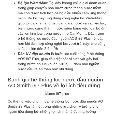
Bộ lọc WaterMax
: Tại đây không chỉ là giai đoạn quan
trọng giúp chuyển hóa nước cứng thành nước mềm
mà còn được tích hợp cả bộ điều khiển cảm ứng thông
minh. Bộ lọc này ứng dụng công nghệ lọc WaterMax
giúp tối đa khả năng tiếp cận giữa nước và vật liệu lọc,
biến nước cứng thành nước mềm bằng việc loại bỏ đi
các ion kim loại trong nước như Ca, Mg, … Đặc trưng
ở hệ thống lọc nước đầu nguồn AOS i97 Plus nổi bật
hơn khi tích hợp công nghệ lọc vượt trội này, cho công
3
suất lọc lên đến 2,4 m
/h.
Đèn UV diệt khuẩn
là bước lọc cuối cùng ở hệ thống
AOS i97 Plus, giúp tiêu diệt các vi sinh vật gây hại
trong nước như vi khuẩn, virus, … đảm bảo nguồn
nước đầu ra an toàn hơn khi dùng.
Đánh giá hệ thống lọc nước đầu nguồn
AO Smith i97 Plus về lợi ích tiêu dùng
Có thể nói việc chọn mua hệ thống lọc nước đầu nguồn AO
Smith i97 Plus là một trong những lựa chọn lý tưởng cho
người tiêu dùng bởi những lợi ích mà nó đem lại tưởng