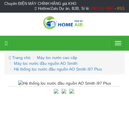
Chuyên ĐIỆN MÁY CHÍNH HÃNG giá KHO
Hotline/Zalo Dự án, B2B, Sỉ lẻ:
090 210 7997
-
RSS
Toggl
naviga
Trang chủ
Máy lọc nước cao cấp
Máy lọc nước đầu nguồn AO Smith
Hệ thống lọc nước đầu nguồn AO Smith i97 Plus