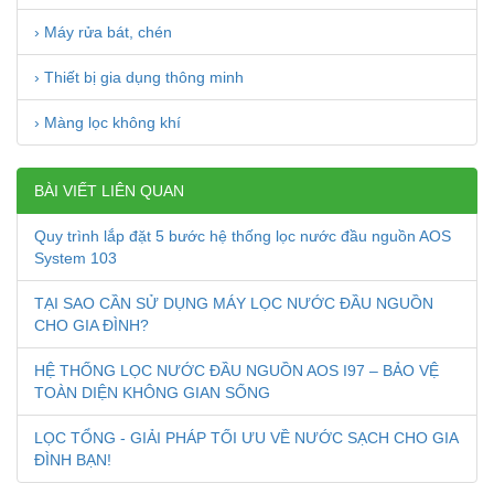
› Máy rửa bát, chén
› Thiết bị gia dụng thông minh
› Màng lọc không khí
BÀI VIẾT LIÊN QUAN
Quy trình lắp đặt 5 bước hệ thống lọc nước đầu nguồn AOS
System 103
TẠI SAO CẦN SỬ DỤNG MÁY LỌC NƯỚC ĐẦU NGUỒN
CHO GIA ĐÌNH?
HỆ THỐNG LỌC NƯỚC ĐẦU NGUỒN AOS I97 – BẢO VỆ
TOÀN DIỆN KHÔNG GIAN SỐNG
LỌC TỔNG - GIẢI PHÁP TỐI ƯU VỀ NƯỚC SẠCH CHO GIA
ĐÌNH BẠN!