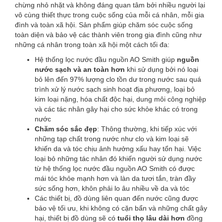
chừng nhỏ nhặt và không đáng quan tâm bởi nhiều người lại
vô cùng thiết thực trong cuộc sống của mỗi cá nhân, mỗi gia
đình và toàn xã hội. Sản phẩm giúp chăm sóc cuộc sống
toàn diện và bảo vệ các thành viên trong gia đình cũng như
những cá nhân trong toàn xã hội một cách tối đa:
Hệ thống lọc nước đầu nguồn AO Smith giúp
nguồn
nước sạch và an toàn hơn
khi sử dụng bởi nó loại
bỏ lên đến 97% lượng clo tồn dư trong nước sau quá
trình xử lý nước sạch sinh hoạt địa phương, loại bỏ
kim loại nặng, hóa chất độc hại, dung môi công nghiệp
và các tác nhân gây hại cho sức khỏe khác có trong
nước
Chăm sóc sắc đẹp
: Thông thường, khi tiếp xúc với
những tạp chất trong nước như clo và kim loại sẽ
khiến da và tóc chịu ảnh hưởng xấu hay tổn hại. Việc
loại bỏ những tác nhân đó khiến người sử dụng nước
từ hệ thống lọc nước đầu nguồn AO Smith có được
mái tóc khỏe mạnh hơn và làn da tươi tắn, tràn đầy
sức sống hơn, khôn phải lo âu nhiều về da và tóc
Các thiết bị, đồ dùng liên quan đến nước cũng được
bảo vệ tối ưu, khi không có cặn bẩn và những chất gây
hại, thiết bị đồ dùng sẽ có
tuổi thọ lâu dài hơn
đồng