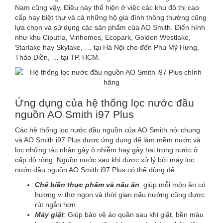
Nam cũng vậy. Điều này thể hiện ở việc các khu đô thị cao
cấp hay biệt thự và cả những hộ gia đình thông thường cũng
lựa chọn và sử dụng các sản phẩm của AO Smith. Điển hình
như khu Ciputra, Vinhomes, Ecopark, Golden Westlake,
Starlake hay Skylake, … tại Hà Nội cho đến Phú Mỹ Hưng,
Thảo Điền, … tại TP. HCM.
Ứng dụng của hệ thống lọc nước đầu
nguồn AO Smith i97 Plus
Các hệ thống lọc nước đầu nguồn của AO Smith nói chung
và AO Smith i97 Plus được ứng dụng để làm mềm nước và
lọc những tác nhân gây ô nhiễm hay gây hại trong nước ở
cấp độ rộng. Nguồn nước sau khi được xử lý bởi máy lọc
nước đầu nguồn AO Smith i97 Plus có thể dùng để:
Chế biến thực phẩm và nấu ăn
: giúp mỗi món ăn có
hương vị thơ ngon và thời gian nấu nướng cũng được
rút ngắn hơn
Máy giặt
: Giúp bảo vệ áo quần sau khi giặt, bền màu