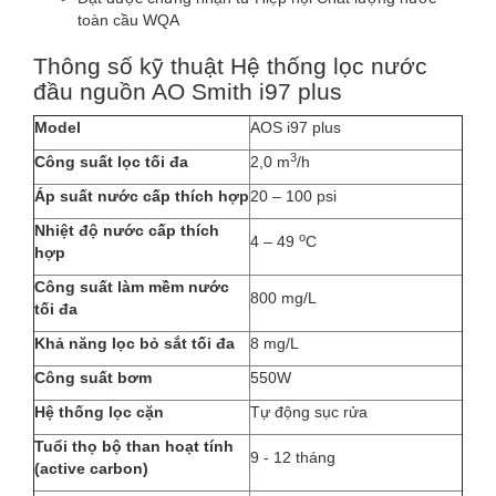
toàn cầu WQA
Thông số kỹ thuật Hệ thống lọc nước
đầu nguồn AO Smith i97 plus
Model
AOS i97 plus
3
Công suất lọc tối đa
2,0 m
/h
Áp suất nước cấp thích hợp
20 – 100 psi
Nhiệt độ nước cấp thích
o
4 – 49
C
hợp
Công suất làm mềm nước
800 mg/L
tối đa
Khả năng lọc bỏ sắt tối đa
8 mg/L
Công suất bơm
550W
Hệ thống lọc cặn
Tự động sục rửa
Tuổi thọ bộ than hoạt tính
9 - 12 tháng
(active carbon)