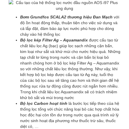
Bơm Grundfos SCALA2 thương hiệu Đan Mạch
với
độ ồn hoạt động thấp, thuận tiện cho việc sử dụng và
cả lắp đặt, đảm bảo áp lực nước phù hợp cho dòng
chảy vào hệ thống lọc
Bộ lọc kép Filter Ag – Aquamandix
được cấu tạo từ
chất liệu lọc Ag (bạc) giúp lọc sạch những cặn bẩn,
kim loại như sắt và khử mùi cho nước hiệu quả. Những
tạp chất lơ lửng trong nước và cặn bẩn bị loại bỏ
nhanh chóng hơn ở bộ lọc kép Filter Ag – Aquamandix
so với những chất liệu lọc thông thường. Như vậy, khi
kết hợp bộ lọc kép được cấu tạo từ Ag này, tuổi thọ
của các bộ lọc sau sẽ tăng cao hơn và thời gian để hệ
thống sục rửa tự động cũng được rút ngắn hơn nhiều.
Trong khi chất liệu lọc Aquamandix sẽ có trách nhiệm
khử bỏ sắt và mùi trong nước
Bộ lọc Carbon hoạt tính
là bước lọc tiếp theo của hệ
thống lọc tổng với chức năng loại bỏ các hợp chất hóa
học độc hại còn tồn dư trong nước qua quá trình xử lý
nước sinh hoạt địa phương như thuốc trừ sâu, thuốc
diệt cỏ, …