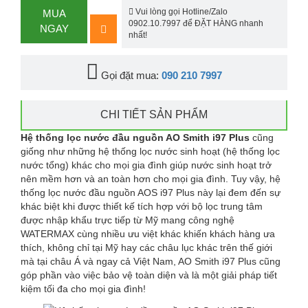
Vui lòng gọi Hotline/Zalo
MUA
0902.10.7997 để ĐẶT HÀNG nhanh
NGAY
nhất!
Gọi đặt mua:
090 210 7997
CHI TIẾT SẢN PHẨM
Hệ thống lọc nước đầu nguồn AO Smith i97 Plus
cũng
giống như những hệ thống lọc nước sinh hoạt (hệ thống lọc
nước tổng) khác cho mọi gia đình giúp nước sinh hoạt trở
nên mềm hơn và an toàn hơn cho mọi gia đình. Tuy vậy, hệ
thống lọc nước đầu nguồn AOS i97 Plus này lại đem đến sự
khác biệt khi được thiết kế tích hợp với bộ lọc trung tâm
được nhập khẩu trực tiếp từ Mỹ mang công nghệ
WATERMAX cùng nhiều ưu việt khác khiến khách hàng ưa
thích, không chỉ tại Mỹ hay các châu lục khác trên thế giới
mà tại châu Á và ngay cả Việt Nam, AO Smith i97 Plus cũng
góp phần vào việc bảo vệ toàn diện và là một giải pháp tiết
kiệm tối đa cho mọi gia đình!