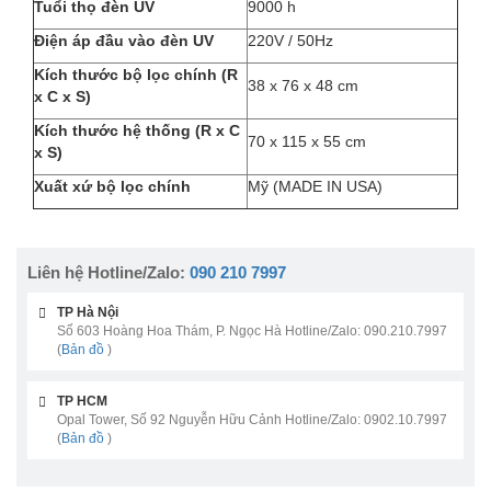
Tuổi thọ đèn UV
9000 h
Điện áp đầu vào đèn UV
220V / 50Hz
Kích thước bộ lọc chính (R
38 x 76 x 48 cm
x C x S)
Kích thước hệ thống (R x C
70 x 115 x 55 cm
x S)
Xuất xứ bộ lọc chính
Mỹ (MADE IN USA)
Liên hệ Hotline/Zalo:
090 210 7997
TP Hà Nội
Số 603 Hoàng Hoa Thám, P. Ngọc Hà Hotline/Zalo: 090.210.7997
(
Bản đồ
)
TP HCM
Opal Tower, Số 92 Nguyễn Hữu Cảnh Hotline/Zalo: 0902.10.7997
(
Bản đồ
)