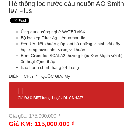
Hệ thống lọc nước đầu nguồn AO Smith
i97 Plus
Ứng dụng công nghệ WATERMAX
Bộ lọc kép Filter Ag – Aquamandix
Đèn UV diệt khuẩn giúp loại bỏ những vi sinh vật gây
hại trong nước như virus, vi khuẩn
Bơm Grundfos SCALA2 thương hiệu Đan Mạch với độ
ồn hoạt động thấp
Bảo hành chính hãng 24 tháng
2
DIỆN TÍCH: m
- QUỐC GIA: Mỹ
Giá
ĐẶC BIỆT
trong 1 ngày
DUY NHẤT!
Giá gốc:
175,000,000 ₫
-34%
Giá KM: 115,000,000 ₫