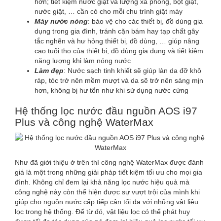
hơn; tiết kiệm nước giặt và lượng xà phòng, bột giặt,
nước giặt, … cần có cho mỗi chu trình giặt máy
Máy nước nóng
: bảo vệ cho các thiết bị, đồ dùng gia
dụng trong gia đình, tránh cặn bám hay tạp chất gây
tắc nghẽn và hư hỏng thiết bị, đồ dùng, … giúp nâng
cao tuổi thọ của thiết bị, đồ dùng gia dụng và tiết kiệm
năng lượng khi làm nóng nước
Làm đẹp
: Nước sạch tinh khiết sẽ giúp làn da đỡ khô
ráp, tóc trở nên mềm mượt và da sẽ trở nên sáng mịn
hơn, không bị hư tổn như khi sử dụng nước cứng
Hệ thống lọc nước đầu nguồn AOS i97
Plus và công nghệ WaterMax
Như đã giới thiệu ở trên thì công nghệ WaterMax được đánh
giá là một trong những giải pháp tiết kiệm tối ưu cho mọi gia
đình. Không chỉ đem lại khả năng lọc nước hiệu quả mà
công nghệ này còn thể hiện được sự vượt trội của mình khi
giúp cho nguồn nước cấp tiếp cận tối đa với những vật liệu
lọc trong hệ thống. Để từ đó, vật liệu lọc có thể phát huy