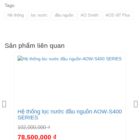
Tags:
Hệ thống
lọc nước
đầu nguồn
AO Smith
AOS i97 Plus
Sản phẩm liên quan
00
Hệ thống lọc nước đầu nguồn AOW-S400
H
SERIES
i
102,000,000 ₫
1
78,500,000 ₫
9
7%
-23%