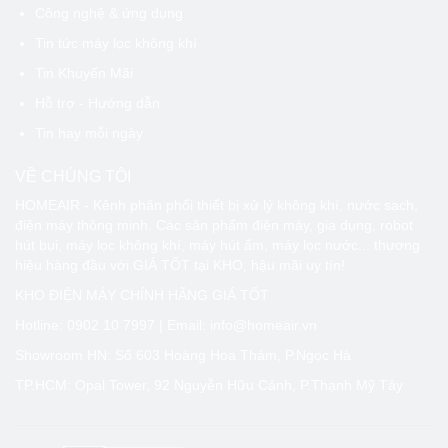
Công nghệ & ứng dụng
Tin tức máy lọc không khí
Tin Khuyến Mãi
Hỗ trợ - Hướng dẫn
Tin hay mỗi ngày
VỀ CHÚNG TÔI
HOMEAIR - Kênh phân phối thiết bị xử lý không khí, nước sạch,
điện máy thông minh. Các sản phẩm điện máy, gia dụng, robot
hút bụi, máy lọc không khí, máy hút ẩm, máy lọc nước... thương
hiệu hàng đầu với GIÁ TỐT tại KHO, hậu mãi uy tín!
KHO ĐIỆN MÁY CHÍNH HÃNG GIÁ TỐT
Hotline:
0902 10 7997
| Email: info@homeair.vn
Showroom HN: Số 603 Hoàng Hoa Thám, P.Ngọc Hà
TP.HCM: Opal Tower, 92 Nguyễn Hữu Cảnh, P.Thạnh Mỹ Tây