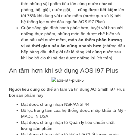
thời những vật phẩm tiêu tốn cùng nước như xà
phòng, bột giặt, nước giặt, … cũng được
tiết kiệm
lên
tới 75% khi dùng với nước mềm (nước qua xử lý bởi
hệ thống lọc nước đầu nguồn AOS i97 Plus)
Cuộc sống gia đình hạnh phúc hơn, tuyệt vời hơn với
những thực phẩm, những món ăn được chế biến và
đun nấu với nước mềm,
món ăn thêm phần hương
vị
và
thời gian nấu ăn cũng nhanh hơn
(những đầu
bếp hàng đầu thế giới tiết lộ rằng khi dùng nước sau
khi lọc bỏ clo thì sẽ đạt được những lợi ích trên)
An tâm hơn khi sử dụng AOS i97 Plus
Người tiêu dùng có thể an tâm và tin dùng AO Smith i97 Plus
bởi sản phẩm này:
Đạt được chứng nhận NSF/ANSI 44
Bộ lọc trung tâm của hệ thống được nhập khẩu từ Mỹ -
MADE IN USA
Đạt được chứng nhận từ Quản lý tiêu chuẩn chất
lượng sản phẩm
Đạt được chứng nhận từ Hiệp hội Chất lượng nước