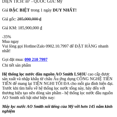
DIỆN TÍCH: m
- QUỐC GIA: Mỹ
Giá
ĐẶC BIỆT
trong 1 ngày
DUY NHẤT!
Giá gốc:
285,000,000 ₫
Giá KM: 185,900,000 ₫
-35%
Mua ngay
Vui lòng gọi Hotline/Zalo 0902.10.7997 để ĐẶT HÀNG nhanh
nhất!
Gọi đặt mua:
090 210 7997
Chi tiết sản phẩm
Hệ thống lọc nước đầu nguồn AO Smith LS03U
cao cấp được
sản xuất và nhập khẩu từ châu Âu ứng dụng CÔNG NGHỆ TIÊN
TIẾN để mang lại TIỆN NGHI TỐI ĐA cho mỗi gia đình hiện đại.
Trước khi tìm hiểu về hệ thống lọc nước tổng này, hãy đến với
thương hiệu tạo nên dòng sản phẩm - hệ thống lọc nước đầu nguồn
AO Smith nổi bật như hiện nay:
Máy lọc nước AO Smith nổi tiếng của Mỹ với hơn 145 năm kinh
nghiệm