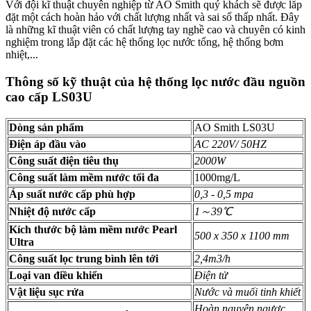
Với đội kĩ thuật chuyên nghiệp từ AO Smith quý khách sẽ được lăp
đặt một cách hoàn hảo với chất lượng nhất và sai số thấp nhất. Đây
là những kĩ thuật viên có chất lượng tay nghề cao và chuyên có kinh
nghiệm trong lắp đặt các hệ thống lọc nước tổng, hệ thống bơm
nhiệt,...
Thông số kỹ thuật của hệ thống lọc nước đầu nguồn
cao cấp LS03U
Dòng sản phẩm
AO Smith LS03U
Điện áp đầu vào
AC 220V/ 50HZ
Công suất điện tiêu thụ
2000W
Công suất làm mềm nước tối đa
1000mg/L
Áp suất nước cấp phù hợp
0,3 - 0,5 mpa
Nhiệt độ nước cấp
1～39℃
Kích thước bộ làm mềm nước Pearl
500 x 350 x 1100 mm
Ultra
Công suất lọc trung bình lên tới
2,4m3/h
Loại van điều khiển
Điện tử
Vật liệu sục rửa
Nước và muối tinh khiết
Hoàn nguyên ngược