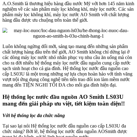
A.O.Smith là thương hiệu hàng đầu nước Mỹ với hơn 145 năm kinh
nghiệm về các sản phẩm máy lọc không khí, máy lọc nước. Các sản
phẩm máy lọc không khí, máy lọc nước AO Smith với chất lượng
hàng đầu được ưu chuộng trên toàn thế giới.
Luôn không ngừng đổi mới, sáng tạo mang đến những sản phẩm
chất lượng hàng đầu trên thế giới, AO Smith không chỉ dừng lại ở
các dòng máy lọc nước nhỏ nhắn phục vụ nhu cầu ăn uống mà còn
cho ra đời nhiều hệ thống máy lọc nước đầu nguồn cung cấp nước
sạch sinh hoạt cho cả gia đình. Hệ thống lọc nước đầu nguồn cao
cấp LS03U là một trong những sự lựa chọn hoàn hảo với tính văng
vượt trội ứng dụng công nghệ tiên tiến trao đổi ion làm mềm nước
mang đến TIỆN NGHI TỐI ĐA cho mỗi gia đình hiện đại.
Hệ thống lọc nước đầu nguồn AO Smith LS03U
mang đến giải pháp ưu việt, tiết kiệm toàn diện!!
Với hệ thống lọc đa chức năng
Tại sao lại nói Hệ thống lọc nước đầu nguồn cao cấp LS03U đa
chức năng? Bởi lẽ, hệ thống lọc nước đầu nguồn AOSmith được
trang bị đa kênh, xử lý linh hoạt nguồn nước.