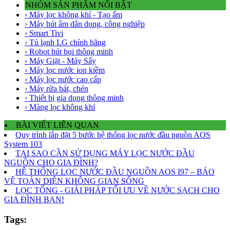
NHÓM SẢN PHẨM NỔI BẬT
› Máy lọc không khí - Tạo ẩm
› Máy hút ẩm dân dụng, công nghiệp
› Smart Tivi
› Tủ lạnh LG chính hãng
› Robot hút bụi thông minh
› Máy Giặt - Máy Sấy
› Máy lọc nước ion kiềm
› Máy lọc nước cao cấp
› Máy rửa bát, chén
› Thiết bị gia dụng thông minh
› Màng lọc không khí
BÀI VIẾT LIÊN QUAN
Quy trình lắp đặt 5 bước hệ thống lọc nước đầu nguồn AOS
System 103
TẠI SAO CẦN SỬ DỤNG MÁY LỌC NƯỚC ĐẦU
NGUỒN CHO GIA ĐÌNH?
HỆ THỐNG LỌC NƯỚC ĐẦU NGUỒN AOS I97 – BẢO
VỆ TOÀN DIỆN KHÔNG GIAN SỐNG
LỌC TỔNG - GIẢI PHÁP TỐI ƯU VỀ NƯỚC SẠCH CHO
GIA ĐÌNH BẠN!
Tags: