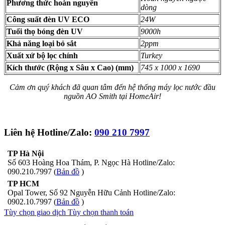
Phương thức hoàn nguyên
dòng
Công suất đèn UV ECO
24W
Tuổi thọ bóng đèn UV
9000h
Khả năng loại bỏ sắt
2ppm
Xuất xứ bộ lọc chính
Turkey
Kích thước (Rộng x Sâu x Cao) (mm)
745 x 1000 x 1690
Cảm ơn quý khách đã quan tâm đến hệ thống máy lọc nước đầu
nguồn AO Smith tại HomeAir!
Liên hệ Hotline/Zalo:
090 210 7997
TP Hà Nội
Số 603 Hoàng Hoa Thám, P. Ngọc Hà Hotline/Zalo:
090.210.7997 (
Bản đồ
)
TP HCM
Opal Tower, Số 92 Nguyễn Hữu Cảnh Hotline/Zalo:
0902.10.7997 (
Bản đồ
)
Tùy chọn giao dịch
Tùy chọn thanh toán