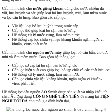
Cấu hình dành cho
nước giếng khoan
dùng cho nước nhiễm đá
vôi, lưu huỳnh và sắt: giúp loại bỏ lưu huỳnh, mùi, làm mềm nước
và lọc cặn lơ lửng. Bao gồm các cấp lọc:
Vật liệu loại bỏ lưu huỳnh trong nước cấp
Cấp lọc thô giúp loại bỏ cặn bẩn lơ lửng
Hệ thống xử lý nước cứng, làm mềm nước
Hệ thống cấp lọc chứa vật liệu kháng khuẩn ngăn ngừa vi
khuẩn, virus phát triển
Cấu hình dành cho
nguồn nước máy
giúp loại bỏ cặn bẩn, clo dư,
mùi và làm mềm nước. Bao gồm hệ thống lọc:
Cấp lọc sơ cấp lại bỏ cặn bẩn lơ lửng, clo
Cấp lọc hiệu suất cao giúp loại bỏ tạp chất và các chất hữu cơ
Hệ thống xử lý nước cứng, làm mềm nước
Cấp lọc chứa vật liệu kháng khuẩn, ngăn ngừa vi khuẩn-
virus phát triển.
Hệ thống lọc đầu nguồn AO Smith được sản xuất và nhập khẩu từ
châu Âu ứng dụng
CÔNG NGHỆ TIÊN TIẾN
để mang lại
TIỆN
NGHI TỐI ĐA
cho mỗi gia đình hiện đại,