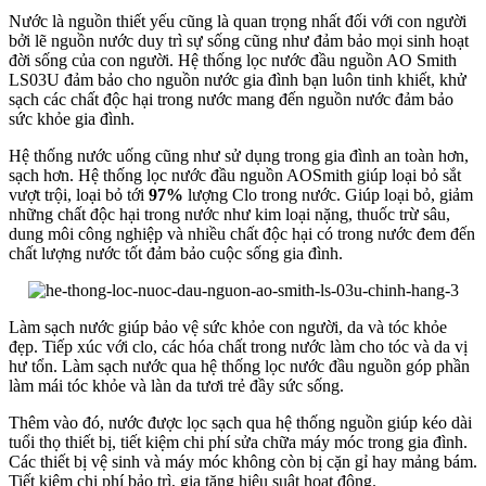
Nước là nguồn thiết yếu cũng là quan trọng nhất đối với con người
bởi lẽ nguồn nước duy trì sự sống cũng như đảm bảo mọi sinh hoạt
đời sống của con người. Hệ thống lọc nước đầu nguồn AO Smith
LS03U đảm bảo cho nguồn nước gia đình bạn luôn tinh khiết, khử
sạch các chất độc hại trong nước mang đến nguồn nước đảm bảo
sức khỏe gia đình.
Hệ thống nước uống cũng như sử dụng trong gia đình an toàn hơn,
sạch hơn. Hệ thống lọc nước đầu nguồn AOSmith giúp loại bỏ sắt
vượt trội, loại bỏ tới
97%
lượng Clo trong nước. Giúp loại bỏ, giảm
những chất độc hại trong nước như kim loại nặng, thuốc trừ sâu,
dung môi công nghiệp và nhiều chất độc hại có trong nước đem đến
chất lượng nước tốt đảm bảo cuộc sống gia đình.
Làm sạch nước giúp bảo vệ sức khỏe con người, da và tóc khỏe
đẹp. Tiếp xúc với clo, các hóa chất trong nước làm cho tóc và da vị
hư tổn. Làm sạch nước qua hệ thống lọc nước đầu nguồn góp phần
làm mái tóc khỏe và làn da tươi trẻ đầy sức sống.
Thêm vào đó, nước được lọc sạch qua hệ thống nguồn giúp kéo dài
tuổi thọ thiết bị, tiết kiệm chi phí sửa chữa máy móc trong gia đình.
Các thiết bị vệ sinh và máy móc không còn bị cặn gỉ hay mảng bám.
Tiết kiệm chi phí bảo trì, gia tăng hiệu suât hoạt động.