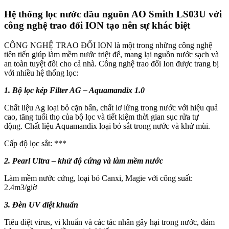
Hệ thống lọc nước đầu nguồn AO Smith LS03U với
công nghệ trao đổi ION tạo nên sự khác biệt
CÔNG NGHỆ TRAO ĐỔI ION là một trong những công nghệ
tiên tiến giúp làm mềm nước triệt để, mang lại nguồn nước sạch và
an toàn tuyệt đối cho cả nhà. Công nghệ trao đổi Ion được trang bị
với nhiều hệ thống lọc:
1. Bộ lọc kép Filter AG – Aquamandix 1.0
Chất liệu Ag loại bỏ cặn bẩn, chất lơ lửng trong nước với hiệu quả
cao, tăng tuổi thọ của bộ lọc và tiết kiệm thời gian sục rửa tự
động. Chất liệu Aquamandix loại bỏ sắt trong nước và khử mùi.
Cấp độ lọc sắt: ***
2. Pearl Ultra – khử độ cứng và làm mềm nước
Làm mềm nước cứng, loại bỏ Canxi, Magie với công suất:
2.4m3/giờ
3. Đèn UV diệt khuẩn
Tiêu diệt virus, vi khuẩn và các tác nhân gây hại trong nước, đảm