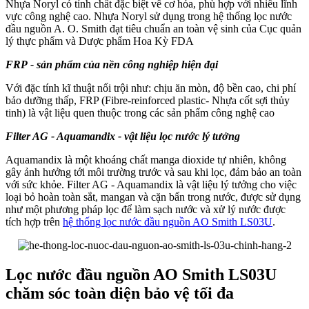
Nhựa Noryl có tính chất đặc biệt về cơ hóa, phù hợp với nhiều lĩnh
vực công nghệ cao. Nhựa Noryl sử dụng trong hệ thống lọc nước
đầu nguồn A. O. Smith đạt tiêu chuẩn an toàn vệ sinh của Cục quản
lý thực phẩm và Dược phẩm Hoa Kỳ FDA
FRP - sản phẩm của nền công nghiệp hiện đại
Với đặc tính kĩ thuật nổi trội như: chịu ăn mòn, độ bền cao, chi phí
bảo dưỡng thấp, FRP (Fibre-reinforced plastic- Nhựa cốt sợi thủy
tinh) là vật liệu quen thuộc trong các sản phẩm công nghệ cao
Filter AG - Aquamandix - vật liệu lọc nước lý tưởng
Aquamandix là một khoáng chất manga dioxide tự nhiên, không
gây ảnh hưởng tới môi trường trước và sau khi lọc, đảm bảo an toàn
với sức khỏe. Filter AG - Aquamandix là vật liệu lý tưởng cho việc
loại bỏ hoàn toàn sắt, mangan và cặn bẩn trong nước, được sử dụng
như một phương pháp lọc để làm sạch nước và xử lý nước được
tích hợp trên
hệ thống lọc nước đầu nguồn AO Smith LS03U
.
Lọc nước đầu nguồn AO Smith LS03U
chăm sóc toàn diện bảo vệ tối đa