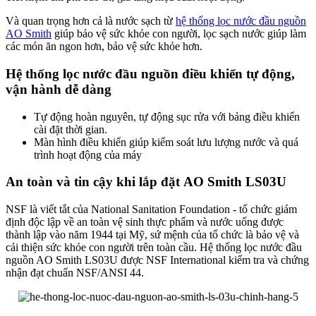
Và quan trọng hơn cả là nước sạch từ
hệ thống lọc nước đầu nguồn
AO Smith
giúp bảo vệ sức khỏe con người, lọc sạch nước giúp làm
các món ăn ngon hơn, bảo vệ sức khỏe hơn.
Hệ thống lọc nước đầu nguồn điều khiển tự động,
vận hành dễ dàng
Tự động hoàn nguyên, tự động sục rửa với bảng điều khiển
cài đặt thời gian.
Màn hình điều khiển giúp kiểm soát lưu lượng nước và quá
trình hoạt động của máy
An toàn và tin cậy khi lắp đặt AO Smith LS03U
NSF là viết tắt của National Sanitation Foundation - tổ chức giám
định độc lập về an toàn vệ sinh thực phẩm và nước uống được
thành lập vào năm 1944 tại Mỹ, sứ mệnh của tổ chức là bảo vệ và
cải thiện sức khỏe con người trên toàn cầu. Hệ thống lọc nước đầu
nguồn AO Smith LS03U được NSF International kiểm tra và chứng
nhận đạt chuẩn NSF/ANSI 44.