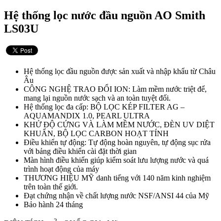
Hệ thống lọc nước đầu nguồn AO Smith
LS03U
Hệ thống lọc đầu nguồn được sản xuất và nhập khẩu từ Châu
Âu
CÔNG NGHỆ TRAO ĐỔI ION: Làm mềm nước triệt để,
mang lại nguồn nước sạch và an toàn tuyệt đối.
Hệ thống lọc đa cấp: BỘ LỌC KÉP FILTER AG –
AQUAMANDIX 1.0, PEARL ULTRA
KHỬ ĐỘ CỨNG VÀ LÀM MỀM NƯỚC, ĐÈN UV DIỆT
KHUẨN, BỘ LỌC CARBON HOẠT TÍNH
Điều khiển tự động: Tự động hoàn nguyên, tự động sục rửa
với bảng điều khiển cài đặt thời gian
Màn hình điều khiển giúp kiểm soát lưu lượng nước và quá
trình hoạt động của máy
THƯƠNG HIỆU MỸ danh tiếng với 140 năm kinh nghiệm
trên toàn thế giới.
Đạt chứng nhận về chất lượng nước NSF/ANSI 44 của Mỹ
Bảo hành 24 tháng
2