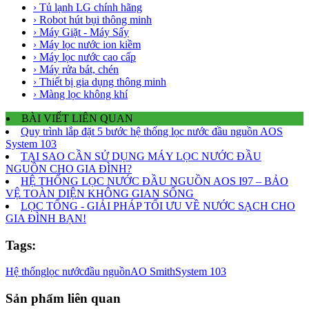
› Tủ lạnh LG chính hãng
› Robot hút bụi thông minh
› Máy Giặt - Máy Sấy
› Máy lọc nước ion kiềm
› Máy lọc nước cao cấp
› Máy rửa bát, chén
› Thiết bị gia dụng thông minh
› Màng lọc không khí
BÀI VIẾT LIÊN QUAN
Quy trình lắp đặt 5 bước hệ thống lọc nước đầu nguồn AOS
System 103
TẠI SAO CẦN SỬ DỤNG MÁY LỌC NƯỚC ĐẦU
NGUỒN CHO GIA ĐÌNH?
HỆ THỐNG LỌC NƯỚC ĐẦU NGUỒN AOS I97 – BẢO
VỆ TOÀN DIỆN KHÔNG GIAN SỐNG
LỌC TỔNG - GIẢI PHÁP TỐI ƯU VỀ NƯỚC SẠCH CHO
GIA ĐÌNH BẠN!
Tags:
Hệ thống
lọc nước
đầu nguồn
AO Smith
System 103
Sản phẩm liên quan