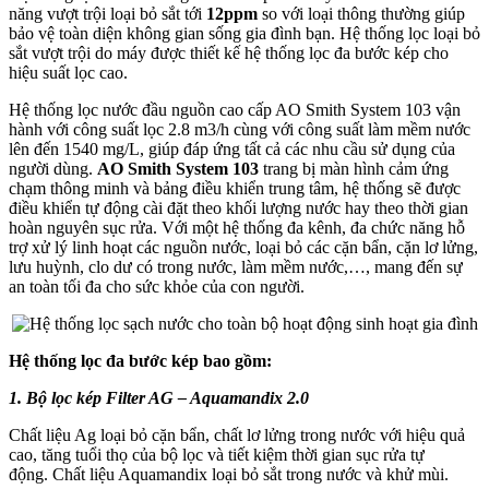
năng vượt trội loại bỏ sắt tới
12ppm
so với loại thông thường giúp
bảo vệ toàn diện không gian sống gia đình bạn. Hệ thống lọc loại bỏ
sắt vượt trội do máy được thiết kế hệ thống lọc đa bước kép cho
hiệu suất lọc cao.
Hệ thống lọc nước đầu nguồn cao cấp AO Smith System 103 vận
hành với công suất lọc 2.8 m3/h cùng với công suất làm mềm nước
lên đến 1540 mg/L, giúp đáp ứng tất cả các nhu cầu sử dụng của
người dùng.
AO Smith System 103
trang bị màn hình cảm ứng
chạm thông minh và bảng điều khiển trung tâm, hệ thống sẽ được
điều khiển tự động cài đặt theo khối lượng nước hay theo thời gian
hoàn nguyên sục rửa. Với một hệ thống đa kênh, đa chức năng hỗ
trợ xử lý linh hoạt các nguồn nước, loại bỏ các cặn bẩn, cặn lơ lửng,
lưu huỳnh, clo dư có trong nước, làm mềm nước,…, mang đến sự
an toàn tối đa cho sức khỏe của con người.
Hệ thống lọc đa bước kép bao gồm:
1. Bộ lọc kép Filter AG – Aquamandix 2.0
Chất liệu Ag loại bỏ cặn bẩn, chất lơ lửng trong nước với hiệu quả
cao, tăng tuổi thọ của bộ lọc và tiết kiệm thời gian sục rửa tự
động. Chất liệu Aquamandix loại bỏ sắt trong nước và khử mùi.