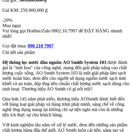
Giá gốc:
365,000,000 ₫
Giá KM: 259,900,000 ₫
-29%
Mua ngay
Vui lòng gọi Hotline/Zalo 0902.10.7997 để ĐẶT HÀNG nhanh
nhất!
Gọi đặt mua:
090 210 7997
Chi tiết sản phẩm
Hệ thống lọc nước đầu nguồn AO Smith System 103
được đánh
giá là "tinh hoa" của công nghệ, mang đến giải pháp nâng cao chất
lượng cuộc sống. AO Smith System 103 là một giải pháp làm sạch
nước hoàn hảo, đem đến cho người sử dụng nguồn nước sạch tinh
khiết và an toàn, đáp ứng tiêu chuẩn chất lượng nước sạch dùng cho
sinh hoạt. Thương hiệu AO Smith có gì nổi trội?
Qua hơn 145 năm phát triển, thương hiệu AOSmith được biết đến
với hàng loạt giải pháp và hàng trăm phát minh, sáng chế về công
nghệ ứng dụng mang lại không chỉ sự tiện nghi mà còn là những
tiện ích thực sự cho khách hàng.
Với kinh nghiệm lâu năm về xử lý nước, đem đến những sản phẩm
chất lượng hàng đầu thế giới, AO Smith luôn cải tiến, sáng tạo và