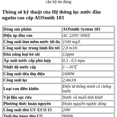
Thông số kỹ thuật của Hệ thống lọc nước đầu
nguồn cao cấp AOSmith 103
Dòng sản phẩm
AOSmith System 103
Điện áp đầu vào
AC 220V/ 50HZ
Công suất làm mềm nước tối đa
1540 mg/L
Công suất lọc trung bình lên tới
2.8 m3/h
Khả năng loại bỏ sắt
12ppm
Áp suất nước cấp phù hợp
0,3 - 0,5 mpa
Nhiệt độ nước cấp
1～39℃
Công suất tiêu thụ điện
1600W
Công suất lọc
2,4m3/h
Điện tử thông minh có chống
Loại van điều khiển
nước
Vật liệu sục rửa
Nước và muối tinh khiết
Phương thức hoàn nguyên
Hoàn nguyên ngược dòng
Công suất đèn UV ECO 15
24W
Tuổi thọ bóng đèn UV
9000h