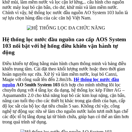
khử mùi, làm mềm nước và lọc cặn lơ lửng,.. cấu hình cho nguồn
nước máy loại bỏ cặn bẩn, clo dư, khử mùi và làm mềm nước.
Chính vì vậy, hệ thống lọc nước đầu nguồn AO System 103 luôn là
sự lựa chọn hàng đầu của các căn hộ Việt Nam.
Hệ thống lọc nước đầu nguồn cao cấp AOS System
103 nổi bật với hệ hống điều khiển vận hành tự
động
Điều khiển tự động bằng màn hình chạm thông minh và bảng điều
khiển trung tâm. Cài đặt theo khối lượng nước hoặc theo thời gian
hoàn nguyên sục rửa. Xử lý và làm mềm nước, loại bỏ Canxi,
Magie với công suất lên đến 2.8m3/h.
Hệ thống lọc nước đầu
nguồn
AO Smith System 103
tích hợp cho mình những lõi lọc
chuyên dụng với 4 tầng lọc đa dạng, hệ thống lọc kép Filter AG –
Aquamandix 2.0 cho khả năng loại bỏ các kim loại nặng, cặn bẩn,
nâng cao tuổi thọ cho các thiết bị khác trong gia đình của bạn, cấp
độ lọc sắt của bộ lọc đạt tiêu chuẩn 5 sao. Không chỉ vậy, công
nghệ tự động sục rửa sẽ làm cho nguồn nước luôn tươi mới hạn chế
các độc tố bị lắng đọng lại từ bình chứa, giúp bạn có thể an tâm hơn
trong quá trình sử dụng.