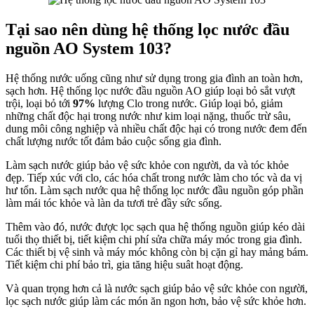
Tại sao nên dùng hệ thống lọc nước đầu
nguồn AO System 103?
Hệ thống nước uống cũng như sử dụng trong gia đình an toàn hơn,
sạch hơn. Hệ thống lọc nước đầu nguồn AO giúp loại bỏ sắt vượt
trội, loại bỏ tới
97%
lượng Clo trong nước. Giúp loại bỏ, giảm
những chất độc hại trong nước như kim loại nặng, thuốc trừ sâu,
dung môi công nghiệp và nhiều chất độc hại có trong nước đem đến
chất lượng nước tốt đảm bảo cuộc sống gia đình.
Làm sạch nước giúp bảo vệ sức khỏe con người, da và tóc khỏe
đẹp. Tiếp xúc với clo, các hóa chất trong nước làm cho tóc và da vị
hư tổn. Làm sạch nước qua hệ thống lọc nước đầu nguồn góp phần
làm mái tóc khỏe và làn da tươi trẻ đầy sức sống.
Thêm vào đó, nước được lọc sạch qua hệ thống nguồn giúp kéo dài
tuổi thọ thiết bị, tiết kiệm chi phí sửa chữa máy móc trong gia đình.
Các thiết bị vệ sinh và máy móc không còn bị cặn gỉ hay mảng bám.
Tiết kiệm chi phí bảo trì, gia tăng hiệu suât hoạt động.
Và quan trọng hơn cả là nước sạch giúp bảo vệ sức khỏe con người,
lọc sạch nước giúp làm các món ăn ngon hơn, bảo vệ sức khỏe hơn.