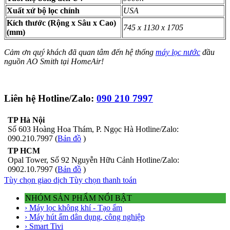
Xuất xứ bộ lọc chính
USA
Kích thước (Rộng x Sâu x Cao)
745 x 1130 x 1705
(mm)
Cảm ơn quý khách đã quan tâm đến hệ thống
máy lọc nước
đầu
nguồn AO Smith tại HomeAir!
Liên hệ Hotline/Zalo:
090 210 7997
TP Hà Nội
Số 603 Hoàng Hoa Thám, P. Ngọc Hà Hotline/Zalo:
090.210.7997 (
Bản đồ
)
TP HCM
Opal Tower, Số 92 Nguyễn Hữu Cảnh Hotline/Zalo:
0902.10.7997 (
Bản đồ
)
Tùy chọn giao dịch
Tùy chọn thanh toán
NHÓM SẢN PHẨM NỔI BẬT
› Máy lọc không khí - Tạo ẩm
› Máy hút ẩm dân dụng, công nghiệp
› Smart Tivi