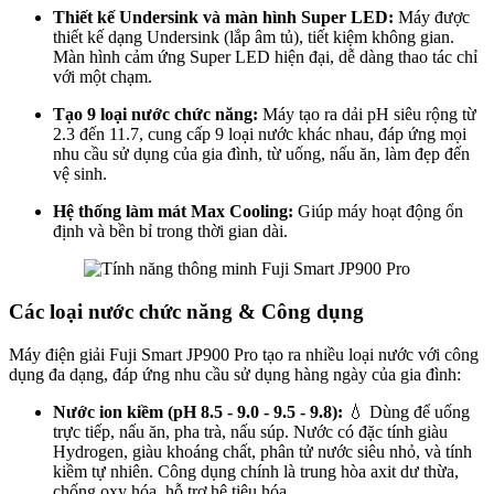
Thiết kế Undersink và màn hình Super LED:
Máy được
thiết kế dạng Undersink (lắp âm tủ), tiết kiệm không gian.
Màn hình cảm ứng Super LED hiện đại, dễ dàng thao tác chỉ
với một chạm.
Tạo 9 loại nước chức năng:
Máy tạo ra dải pH siêu rộng từ
2.3 đến 11.7, cung cấp 9 loại nước khác nhau, đáp ứng mọi
nhu cầu sử dụng của gia đình, từ uống, nấu ăn, làm đẹp đến
vệ sinh.
Hệ thống làm mát Max Cooling:
Giúp máy hoạt động ổn
định và bền bỉ trong thời gian dài.
Các loại nước chức năng & Công dụng
Máy điện giải Fuji Smart JP900 Pro tạo ra nhiều loại nước với công
dụng đa dạng, đáp ứng nhu cầu sử dụng hàng ngày của gia đình:
Nước ion kiềm (pH 8.5 - 9.0 - 9.5 - 9.8):
💧 Dùng để uống
trực tiếp, nấu ăn, pha trà, nấu súp. Nước có đặc tính giàu
Hydrogen, giàu khoáng chất, phân tử nước siêu nhỏ, và tính
kiềm tự nhiên. Công dụng chính là trung hòa axit dư thừa,
chống oxy hóa, hỗ trợ hệ tiêu hóa.