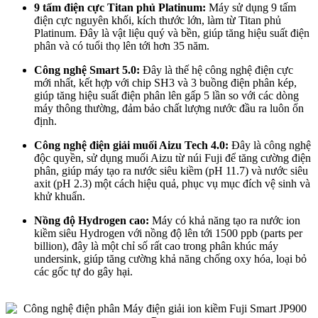
9 tấm điện cực Titan phủ Platinum:
Máy sử dụng 9 tấm
điện cực nguyên khối, kích thước lớn, làm từ Titan phủ
Platinum. Đây là vật liệu quý và bền, giúp tăng hiệu suất điện
phân và có tuổi thọ lên tới hơn 35 năm.
Công nghệ Smart 5.0:
Đây là thế hệ công nghệ điện cực
mới nhất, kết hợp với chip SH3 và 3 buồng điện phân kép,
giúp tăng hiệu suất điện phân lên gấp 5 lần so với các dòng
máy thông thường, đảm bảo chất lượng nước đầu ra luôn ổn
định.
Công nghệ điện giải muối Aizu Tech 4.0:
Đây là công nghệ
độc quyền, sử dụng muối Aizu từ núi Fuji để tăng cường điện
phân, giúp máy tạo ra nước siêu kiềm (pH 11.7) và nước siêu
axit (pH 2.3) một cách hiệu quả, phục vụ mục đích vệ sinh và
khử khuẩn.
Nồng độ Hydrogen cao:
Máy có khả năng tạo ra nước ion
kiềm siêu Hydrogen với nồng độ lên tới 1500 ppb (parts per
billion), đây là một chỉ số rất cao trong phân khúc máy
undersink, giúp tăng cường khả năng chống oxy hóa, loại bỏ
các gốc tự do gây hại.