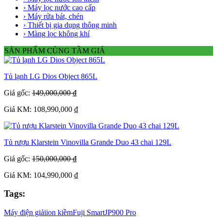
› Máy lọc nước cao cấp
› Máy rửa bát, chén
› Thiết bị gia dụng thông minh
› Màng lọc không khí
SẢN PHẨM CÙNG TẦM GIÁ
Tủ lạnh LG Dios Object 865L
Giá gốc:
149,000,000 ₫
Giá KM: 108,990,000 ₫
Tủ rượu Klarstein Vinovilla Grande Duo 43 chai 129L
Giá gốc:
150,000,000 ₫
Giá KM: 104,990,000 ₫
Tags:
Máy điện giải
ion kiềm
Fuji Smart
JP900 Pro