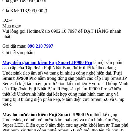
Giá gốc:
149,990,000 ₫
Giá KM: 113,999,000 ₫
-24%
Mua ngay
Vui lòng gọi Hotline/Zalo 0902.10.7997 để ĐẶT HÀNG nhanh
nhất!
Gọi đặt mua:
090 210 7997
Chi tiết sản phẩm
Máy điện giải ion kiềm Fuji Smart JP900 Pro
là một sản phẩm
cao cấp của Tập đoàn Fuji Nhật Bản, được thiết kế theo dạng
Undersink (lắp âm tủ) và trang bị nhiều công nghệ hiện đại.
Fuji
Smart JP900 Pro
nằm trong dòng sản phẩm cao cấp Fuji Smart JP
Series là kiệt tác máy lọc nước ion kiềm nhiều Hydro – Thông Minh
của Tập đoàn Fuji Nhật Bản. Riêng sản phẩm JP900 Pro sở hữu
thiết kế Undersink hiện đại kết hợp cùng màn hình cảm ứng và
trang bị 3 buồng điện phân kép, 9 tấm điện cực Smart 5.0 và Chip
SH3.
Máy lọc nước ion kiềm Fuji Smart JP900 Pro
thiết kế dạng
Undersink, có một vòi nước kim loại quý và màn hình cảm ứng
Super LED. Điện cực: 9 tấm điện cực nguyên khối làm từ Titan phủ
Platinum, sử dụng công nghệ Smart 5.0 với tuổi thọ lên tới hơn 35