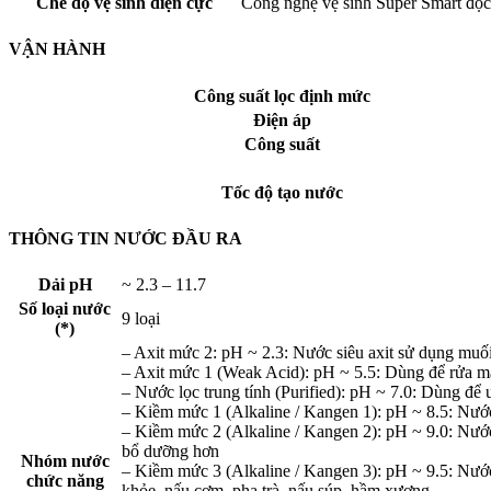
Chế độ vệ sinh điện cực
Công nghệ vệ sinh Super Smart độc
VẬN HÀNH
Công suất lọc định mức
Điện áp
Công suất
Tốc độ tạo nước
THÔNG TIN NƯỚC ĐẦU RA
Dải pH
~ 2.3 – 11.7
Số loại nước
9 loại
(*)
– Axit mức 2: pH ~ 2.3: Nước siêu axit sử dụng muố
– Axit mức 1 (Weak Acid): pH ~ 5.5: Dùng để rửa mặ
– Nước lọc trung tính (Purified): pH ~ 7.0: Dùng để
– Kiềm mức 1 (Alkaline / Kangen 1): pH ~ 8.5: Nước
– Kiềm mức 2 (Alkaline / Kangen 2): pH ~ 9.0: Nướ
bổ dưỡng hơn
Nhóm nước
– Kiềm mức 3 (Alkaline / Kangen 3): pH ~ 9.5: Nước
chức năng
khỏe, nấu cơm, pha trà, nấu súp, hầm xương