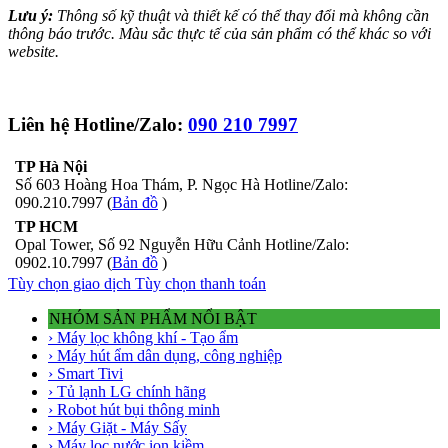
Lưu ý:
Thông số kỹ thuật và thiết kế có thể thay đổi mà không cần
thông báo trước. Màu sắc thực tế của sản phẩm có thể khác so với
website.
Liên hệ Hotline/Zalo:
090 210 7997
TP Hà Nội
Số 603 Hoàng Hoa Thám, P. Ngọc Hà Hotline/Zalo:
090.210.7997 (
Bản đồ
)
TP HCM
Opal Tower, Số 92 Nguyễn Hữu Cảnh Hotline/Zalo:
0902.10.7997 (
Bản đồ
)
Tùy chọn giao dịch
Tùy chọn thanh toán
NHÓM SẢN PHẨM NỔI BẬT
› Máy lọc không khí - Tạo ẩm
› Máy hút ẩm dân dụng, công nghiệp
› Smart Tivi
› Tủ lạnh LG chính hãng
› Robot hút bụi thông minh
› Máy Giặt - Máy Sấy
› Máy lọc nước ion kiềm