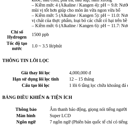
– Kiềm mức 4 (Alkaline / Kangen 4): pH ~ 9.8: Nước
mùi vị tốt hơn giúp cho món ăn vừa ngon vừa bổ
– Kiềm mức 5 (Alkaline / Kangen 5): pH ~ 11.0: Nướ
vị chát của thực phẩm, loại bỏ các chất có hại trên b
– Kiềm mức 6 (Alkaline / Kangen 6): pH ~ 11.7: Nướ
Chỉ số
1500 ppb
Hydrogen
Tốc độ tạo
1.0 ~ 3.5 lít/phút
nước
THÔNG TIN LÕI LỌC
Giá thay lõi lọc
4,000,000 đ
Hạn sử dụng lõi lọc tinh
12 – 15 tháng
Cấu tạo lõi lọc
1 lõi 6 tầng lọc chứa khoáng đá q
BẢNG ĐIỀU KHIỂN & TIỆN ÍCH
Thông báo
Âm thanh báo động, giọng nói tiếng người
Màn hình
Super LCD
Ngôn ngữ
7 ngôn ngữ (Phiên bản quốc tế chỉ có tiến