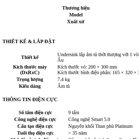
Thương hiệu
Model
Xuất xứ
THIẾT KẾ & LẮP ĐẶT
Undersink lắp âm tủ thời thượng với 1 v
Thiết kế
Âu
Kích thước máy
Kích thước vỏ: 200 × 300 mm
(DxRxC)
Kích thước bình điện phân: 165 × 320 ×
Trọng lượng
7.4 kg
Kiểu dáng
Âm tủ
THÔNG TIN ĐIỆN CỰC
Số tấm điện cực
9 tấm
Công nghệ điện cực
Công nghệ Smart 5.0
Cấu tạo điện cực
Nguyên khối Titan phủ Platinum
Tuổi thọ điện cực
> 35 năm