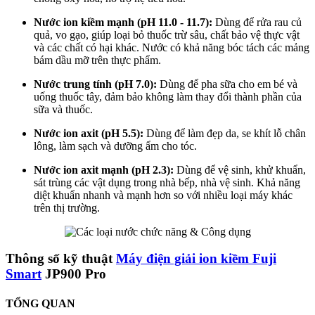
Nước ion kiềm mạnh (pH 11.0 - 11.7):
Dùng để rửa rau củ
quả, vo gạo, giúp loại bỏ thuốc trừ sâu, chất bảo vệ thực vật
và các chất có hại khác. Nước có khả năng bóc tách các mảng
bám dầu mỡ trên thực phẩm.
Nước trung tính (pH 7.0):
Dùng để pha sữa cho em bé và
uống thuốc tây, đảm bảo không làm thay đổi thành phần của
sữa và thuốc.
Nước ion axit (pH 5.5):
Dùng để làm đẹp da, se khít lỗ chân
lông, làm sạch và dưỡng ẩm cho tóc.
Nước ion axit mạnh (pH 2.3):
Dùng để vệ sinh, khử khuẩn,
sát trùng các vật dụng trong nhà bếp, nhà vệ sinh. Khả năng
diệt khuẩn nhanh và mạnh hơn so với nhiều loại máy khác
trên thị trường.
Thông số kỹ thuật
Máy điện giải ion kiềm Fuji
Smart
JP900 Pro
TỔNG QUAN