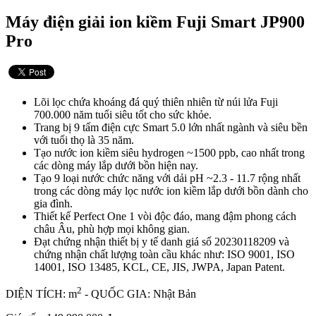
Máy điện giải ion kiềm Fuji Smart JP900
Pro
Lõi lọc chứa khoáng đá quý thiên nhiên từ núi lửa Fuji
700.000 năm tuổi siêu tốt cho sức khỏe.
Trang bị 9 tấm điện cực Smart 5.0 lớn nhất ngành và siêu bền
với tuổi thọ là 35 năm.
Tạo nước ion kiềm siêu hydrogen ~1500 ppb, cao nhất trong
các dòng máy lắp dưới bồn hiện nay.
Tạo 9 loại nước chức năng với dải pH ~2.3 - 11.7 rộng nhất
trong các dòng máy lọc nước ion kiềm lắp dưới bồn dành cho
gia đình.
Thiết kế Perfect One 1 vòi độc đáo, mang đậm phong cách
châu Âu, phù hợp mọi không gian.
Đạt chứng nhận thiết bị y tế danh giá số 20230118209 và
chứng nhận chất lượng toàn cầu khác như: ISO 9001, ISO
14001, ISO 13485, KCL, CE, JIS, JWPA, Japan Patent.
2
DIỆN TÍCH: m
- QUỐC GIA: Nhật Bản