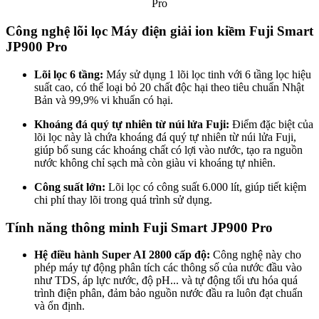
Công nghệ lõi lọc Máy điện giải ion kiềm Fuji Smart
JP900 Pro
Lõi lọc 6 tầng:
Máy sử dụng 1 lõi lọc tinh với 6 tầng lọc hiệu
suất cao, có thể loại bỏ 20 chất độc hại theo tiêu chuẩn Nhật
Bản và 99,9% vi khuẩn có hại.
Khoáng đá quý tự nhiên từ núi lửa Fuji:
Điểm đặc biệt của
lõi lọc này là chứa khoáng đá quý tự nhiên từ núi lửa Fuji,
giúp bổ sung các khoáng chất có lợi vào nước, tạo ra nguồn
nước không chỉ sạch mà còn giàu vi khoáng tự nhiên.
Công suất lớn:
Lõi lọc có công suất 6.000 lít, giúp tiết kiệm
chi phí thay lõi trong quá trình sử dụng.
Tính năng thông minh Fuji Smart JP900 Pro
Hệ điều hành Super AI 2800 cấp độ:
Công nghệ này cho
phép máy tự động phân tích các thông số của nước đầu vào
như TDS, áp lực nước, độ pH... và tự động tối ưu hóa quá
trình điện phân, đảm bảo nguồn nước đầu ra luôn đạt chuẩn
và ổn định.