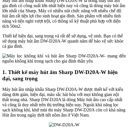
Máy hút ẩm nhập khẩu Sharp DW-D20A-W là dòng máy hút ẩm
gia đình có công suất lớn nhất hiện nay và cũng là dòng máy hút ẩm
lớn nhất của Sharp. Máy có nhiều nút chức năng với nhiều chế độ
hút ẩm rất tiện lợi cho sinh hoạt gia đình. Sản phẩm với nhiều tính
năng và tiện nghi vượt trội, có thông số kỹ thuật phù hợp với diện
tích 50m2.
Thiết kế hiện đại, sang trọng và rất dễ sử dụng, vệ sinh. Bạn có thể
sử dụng máy hút ẩm DW-D20A-W quanh năm để bảo vệ sức khỏe
cả gia đình.
1. Thiết kế máy hút ẩm Sharp DW-D20A-W
hiện
đại, sang trọng
Máy hút ẩm nhập khẩu Sharp DW-D20A-W được thiết kế với kiểu
dáng đơn giản, hiện đại, màu sắc hài hòa với mọi không gian nội
thất trong nhà. Sharp DW-D20A là dòng Máy hút ẩm cao cấp nhất
và cũng là duy nhất trên thị trường hiện nay. Ngoài khả năng lọc
sạch không khí, khử mùi thi máy Sharp DW-D20A còn có khả năng
Hút ẩm trong ngày thời tiết nồm ẩm ở Việt Nam.