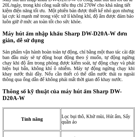
20L/ngày, trong khi công suất tiêu thụ chỉ 270W cho khả năng tiết
kiệm điện năng tối ưu. Một phiên bản được thiết kế nhỏ gọn nhưng
lại cực kì mạnh mẽ trong việc xử lí không khí, độ ẩm được đảm bảo
luôn giữ ở mức an toàn tốt cho sức khỏe.
Máy hút ẩm nhập khẩu Sharp DW-D20A-W đơn
giản, dễ sử dụng
Sản phẩm vận hành hoàn toàn tự động, chỉ bằng một thao tác cài đặt
ban đầu máy sẽ tự động hoạt động theo ý muốn, tự động ngừng
chạy khi độ ẩm trong phòng được kiểm soát, tự động chạy và phát
hiện bụi bẩn, không khí ô nhiễm. Máy tự động ngừng chạy khi
khay nước thải đầy. Nếu cần thiết có thể dẫn nước thải ra ngoài
thông qua ống dẫn để không phải mất thời gian đổ khay nước.
Thông số kỹ thuật của máy hút ẩm Sharp DW-
D20A-W
Lọc bụi thô, Khử mùi, Hút ẩm, Sấy
Tính năng
quần áo