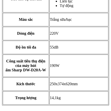
Liên tục
Tự động
Màu sắc
Trắng sữa/bạc
Dòng điện
220V
Độ ồn tối đa
55dB
Công suất tiêu thụ điện
của máy hút
190W
ẩm Sharp DW-D20A-W
Kích thước
250x374x620mm
Trọng lượng
14,1kg