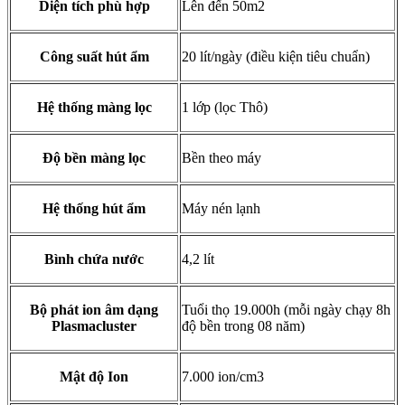
Diện tích phù hợp
Lên đến 50m2
Công suất hút ẩm
20 lít/ngày (điều kiện tiêu chuẩn)
Hệ thống màng lọc
1 lớp (lọc Thô)
Độ bền màng lọc
Bền theo máy
Hệ thống hút ẩm
Máy nén lạnh
Bình chứa nước
4,2 lít
Bộ phát ion âm dạng
Tuổi thọ 19.000h (mỗi ngày chạy 8h
Plasmacluster
độ bền trong 08 năm)
Mật độ Ion
7.000 ion/cm3