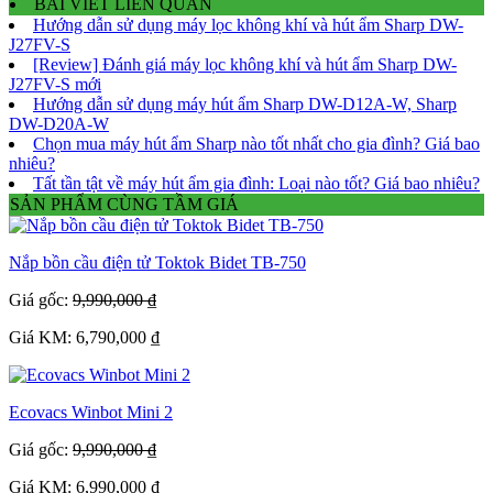
BÀI VIẾT LIÊN QUAN
Hướng dẫn sử dụng máy lọc không khí và hút ẩm Sharp DW-
J27FV-S
[Review] Đánh giá máy lọc không khí và hút ẩm Sharp DW-
J27FV-S mới
Hướng dẫn sử dụng máy hút ẩm Sharp DW-D12A-W, Sharp
DW-D20A-W
Chọn mua máy hút ẩm Sharp nào tốt nhất cho gia đình? Giá bao
nhiêu?
Tất tần tật về máy hút ẩm gia đình: Loại nào tốt? Giá bao nhiêu?
SẢN PHẨM CÙNG TẦM GIÁ
Nắp bồn cầu điện tử Toktok Bidet TB-750
Giá gốc:
9,990,000 ₫
Giá KM: 6,790,000 ₫
Ecovacs Winbot Mini 2
Giá gốc:
9,990,000 ₫
Giá KM: 6,990,000 ₫