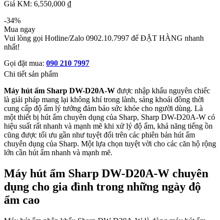
Giá KM: 6,550,000 ₫
-34%
Mua ngay
Vui lòng gọi Hotline/Zalo 0902.10.7997 để ĐẶT HÀNG nhanh
nhất!
Gọi đặt mua:
090 210 7997
Chi tiết sản phẩm
Máy hút ẩm Sharp DW-D20A-W
được nhập khẩu nguyên chiếc
là giải pháp mang lại không khí trong lành, sảng khoái đồng thời
cung cấp độ ẩm lý tưởng đảm bảo sức khỏe cho người dùng. Là
một thiết bị hút ẩm chuyên dụng của Sharp, Sharp DW-D20A-W có
hiệu suất rất nhanh và mạnh mẽ khi xử lý độ ẩm, khả năng tiếng ồn
cũng được tối ưu gần như tuyệt đối trên các phiên bản hút ẩm
chuyên dụng của Sharp. Một lựa chọn tuyệt vời cho các căn hộ rộng
lớn cần hút ẩm nhanh và mạnh mẽ.
Máy hút ẩm Sharp DW-D20A-W chuyên
dụng cho gia đình trong những ngày độ
ẩm cao