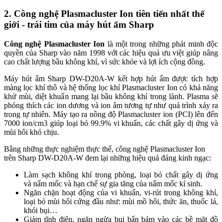
2. Công nghệ Plasmacluster Ion tiên tiến nhất thế
giới - trái tim của máy hút ẩm Sharp
Công nghệ Plasmacluster Ion
là một trong những phát minh độc
quyền của Sharp vào năm 1998 với các hiệu quả ưu việt giúp nâng
cao chất lượng bầu không khí, vì sức khỏe và lợi ích cộng đồng.
Máy hút ẩm Sharp DW-D20A-W kết hợp hút ẩm được tích hợp
màng lọc khí thô và hệ thống lọc khí Plasmacluster Ion có khả năng
khử mùi, diệt khuẩn mang lại bầu không khí trong lành. Plasma sẽ
phóng thích các ion dương và ion âm tương tự như quá trình xảy ra
trong tự nhiên. Máy tạo ra nồng độ Plasmacluster ion (PCI) lên đến
7000 ion/cm3 giúp loại bỏ 99.9% vi khuẩn, các chất gây dị ứng và
mùi hôi khó chịu.
Bằng những thực nghiệm thực thế, công nghệ Plasmacluster Ion
trên Sharp DW-D20A-W đem lại những hiệu quả đáng kinh ngạc:
Làm sạch không khí trong phòng, loại bỏ chất gây dị ứng
và nấm mốc và hạn chế sự gia tăng của nấm mốc kí sinh.
Ngăn chặn hoạt động của vi khuẩn, vi-rút trong không khí,
loại bỏ mùi hôi cứng đầu như: mùi mồ hôi, thức ăn, thuốc lá,
khói bụi…
Giảm tĩnh điện, ngăn ngừa bụi bẩn bám vào các bề mặt đồ