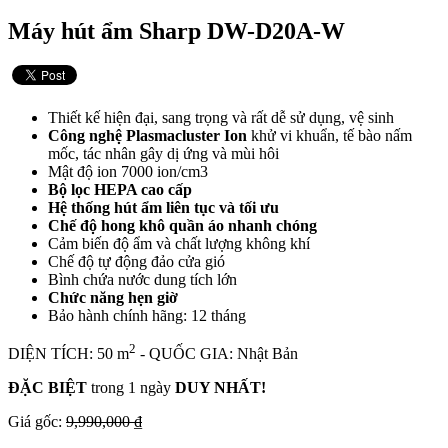
Máy hút ẩm Sharp DW-D20A-W
Thiết kế hiện đại, sang trọng và rất dễ sử dụng, vệ sinh
Công nghệ Plasmacluster Ion
khử vi khuẩn, tế bào nấm
mốc, tác nhân gây dị ứng và mùi hôi
Mật độ ion 7000 ion/cm3
Bộ lọc HEPA cao cấp
Hệ thống hút ẩm liên tục và tối ưu
Chế độ hong khô quần áo nhanh chóng
Cảm biến độ ẩm và chất lượng không khí
Chế độ tự động đảo cửa gió
Bình chứa nước dung tích lớn
Chức năng hẹn giờ
Bảo hành chính hãng: 12 tháng
2
DIỆN TÍCH: 50 m
- QUỐC GIA: Nhật Bản
ĐẶC BIỆT
trong 1 ngày
DUY NHẤT!
Giá gốc:
9,990,000 ₫