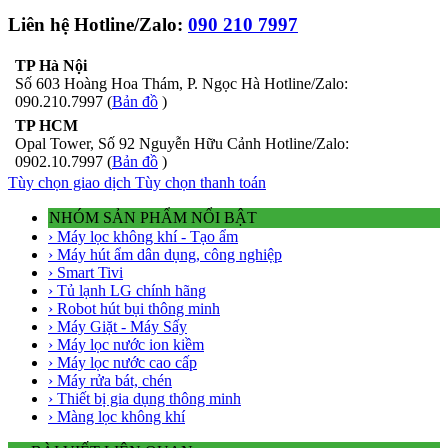
Liên hệ Hotline/Zalo:
090 210 7997
TP Hà Nội
Số 603 Hoàng Hoa Thám, P. Ngọc Hà Hotline/Zalo:
090.210.7997 (
Bản đồ
)
TP HCM
Opal Tower, Số 92 Nguyễn Hữu Cảnh Hotline/Zalo:
0902.10.7997 (
Bản đồ
)
Tùy chọn giao dịch
Tùy chọn thanh toán
NHÓM SẢN PHẨM NỔI BẬT
› Máy lọc không khí - Tạo ẩm
› Máy hút ẩm dân dụng, công nghiệp
› Smart Tivi
› Tủ lạnh LG chính hãng
› Robot hút bụi thông minh
› Máy Giặt - Máy Sấy
› Máy lọc nước ion kiềm
› Máy lọc nước cao cấp
› Máy rửa bát, chén
› Thiết bị gia dụng thông minh
› Màng lọc không khí