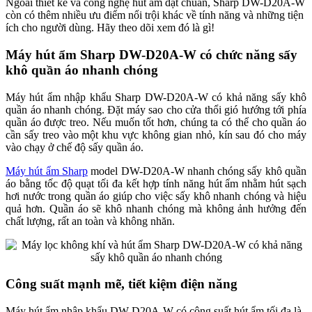
Ngoài thiết kế và công nghệ hút ẩm đạt chuẩn, Sharp DW-D20A-W
còn có thêm nhiều ưu điểm nổi trội khác về tính năng và những tiện
ích cho người dùng. Hãy theo dõi xem đó là gì!
Máy hút ẩm Sharp DW-D20A-W
có c
hức năng sấy
khô quần áo nhanh chóng
Máy hút ẩm nhập khẩu Sharp DW-D20A-W có khả năng sấy khô
quần áo nhanh chóng. Đặt máy sao cho cửa thổi gió hướng tới phía
quần áo được treo. Nếu muốn tốt hơn, chúng ta có thể cho quần áo
cần sấy treo vào một khu vực không gian nhỏ, kín sau đó cho máy
vào chạy ở chế độ sấy quần áo.
Máy hút ẩm Sharp
model DW-D20A-W nhanh chóng sấy khô quần
áo bằng tốc độ quạt tối đa kết hợp tính năng hút ẩm nhằm hút sạch
hơi nước trong quần áo giúp cho việc sấy khô nhanh chóng và hiệu
quả hơn. Quần áo sẽ khô nhanh chóng mà không ảnh hưởng đến
chất lượng, rất an toàn và không nhăn.
Công suất mạnh mẽ, tiết kiệm điện năng
Máy hút ẩm nhập khẩu DW-D20A-W có công suất hút ẩm tối đa là