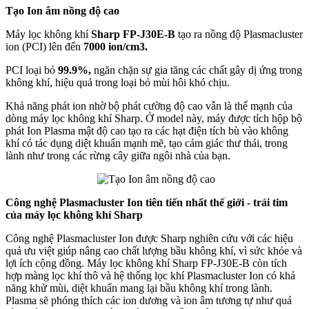
Tạo Ion âm nồng độ cao
Máy lọc không khí
Sharp FP-J30E-B
tạo ra nồng độ Plasmacluster
ion (PCI) lên đến
7000 ion/cm3.
PCI loại bỏ
99.9%,
ngăn chặn sự gia tăng các chất gây dị ứng trong
không khí, hiệu quả trong loại bỏ mùi hôi khó chịu.
Khả năng phát ion nhờ bộ phát cường độ cao vẫn là thế mạnh của
dòng máy lọc không khí Sharp. Ở model này, máy được tích hộp bộ
phát Ion Plasma mật độ cao tạo ra các hạt điện tích bù vào không
khí có tác dụng diệt khuẩn mạnh mẽ, tạo cảm giác thư thái, trong
lành như trong các rừng cây giữa ngôi nhà của bạn.
Công nghệ Plasmacluster Ion tiên tiến nhất thế giới - trái tim
của máy lọc không khí Sharp
Công nghệ Plasmacluster Ion được Sharp nghiên cứu với các hiệu
quả ưu việt giúp nâng cao chất lượng bầu không khí, vì sức khỏe và
lợi ích cộng đồng. Máy lọc không khí Sharp FP-J30E-B còn tích
hợp màng lọc khí thô và hệ thống lọc khí Plasmacluster Ion có khả
năng khử mùi, diệt khuẩn mang lại bầu không khí trong lành.
Plasma sẽ phóng thích các ion dương và ion âm tương tự như quá