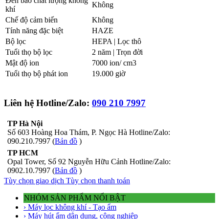
Đèn báo chất lượng không
Không
khí
Chế độ cảm biến
Không
Tính năng đặc biệt
HAZE
Bộ lọc
HEPA | Lọc thô
Tuổi thọ bộ lọc
2 năm | Trọn đời
Mật độ ion
7000 ion/ cm3
Tuổi thọ bộ phát ion
19.000 giờ
Liên hệ Hotline/Zalo:
090 210 7997
TP Hà Nội
Số 603 Hoàng Hoa Thám, P. Ngọc Hà Hotline/Zalo:
090.210.7997 (
Bản đồ
)
TP HCM
Opal Tower, Số 92 Nguyễn Hữu Cảnh Hotline/Zalo:
0902.10.7997 (
Bản đồ
)
Tùy chọn giao dịch
Tùy chọn thanh toán
NHÓM SẢN PHẨM NỔI BẬT
› Máy lọc không khí - Tạo ẩm
› Máy hút ẩm dân dụng, công nghiệp