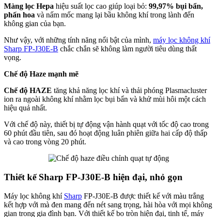
Màng lọc Hepa
hiệu suất lọc cao giúp loại bỏ:
99,97% bụi bẩn,
phấn hoa
và nấm mốc mang lại bầu không khí trong lành đến
không gian của bạn.
Như vậy, với những tính năng nổi bật của mình,
máy lọc không khí
Sharp FP-J30E-B
chắc chắn sẽ không làm người tiêu dùng thất
vọng.
Chế độ Haze mạnh mẽ
Chế độ HAZE
tăng khả năng lọc khí và thải phóng Plasmacluster
ion ra ngoài không khí nhằm lọc bụi bẩn và khử mùi hôi một cách
hiệu quả nhất.
Với chế độ này, thiết bị tự động vận hành quạt với tốc độ cao trong
60 phút đầu tiên, sau đó hoạt động luân phiên giữa hai cấp độ thấp
và cao trong vòng 20 phút.
Thiết kế Sharp FP-J30E-B hiện đại, nhỏ gọn
Máy lọc không khí
Sharp
FP-J30E-B được thiết kế với màu trắng
kết hợp với mà đen mang đến nét sang trọng, hài hòa với mọi không
gian trong gia đình bạn. Với thiết kế bo tròn hiện đại, tinh tế, máy