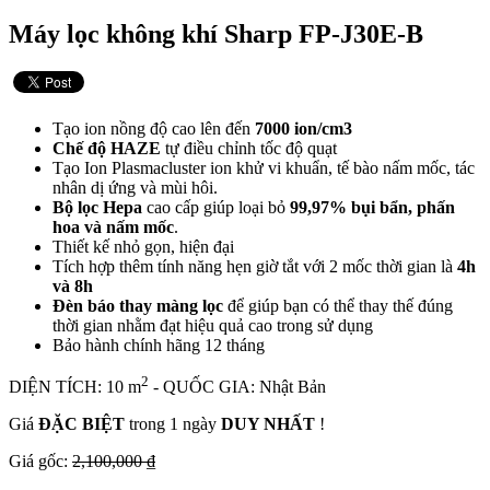
Máy lọc không khí Sharp FP-J30E-B
Tạo ion nồng độ cao lên đến
7000 ion/cm3
Chế độ HAZE
tự điều chỉnh tốc độ quạt
Tạo Ion Plasmacluster ion khử vi khuẩn, tế bào nấm mốc, tác
nhân dị ứng và mùi hôi.
Bộ lọc Hepa
cao cấp giúp loại bỏ
99,97% bụi bẩn, phấn
hoa và nấm mốc
.
Thiết kế nhỏ gọn, hiện đại
Tích hợp thêm tính năng hẹn giờ tắt với 2 mốc thời gian là
4h
và 8h
Đèn báo thay màng lọc
để giúp bạn có thể thay thế đúng
thời gian nhằm đạt hiệu quả cao trong sử dụng
Bảo hành chính hãng 12 tháng
2
DIỆN TÍCH: 10 m
- QUỐC GIA: Nhật Bản
Giá
ĐẶC BIỆT
trong 1 ngày
DUY NHẤT
!
Giá gốc:
2,100,000 ₫