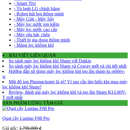
› Smart Tivi
› Tủ lạnh LG chính hãng
› Robot hút bụi thông minh
› Máy Giặt - Máy Sấy
› Máy lọc nước ion kiềm
› Máy lọc nước cao cấp
› Máy rửa bát, chén
› Thiết bị gia dụng thông minh
› Màng lọc không khí
BÀI VIẾT LIÊN QUAN
So sánh máy lọc không khí Sharp với Daikin
So sánh máy lọc không khí Sharp và Coway mới và chi tiết nhất
Hướng dẫn sử dụng máy lọc không khí tạo ẩm sharp kc-g60ev-
w
Mật độ ion Plasmacluster là gì? Vì sao cần tìm hiểu khi mua máy
lọc không khí Sharp?
Review, đánh giá máy lọc không khí và tạo ẩm Sharp KI-L80V-
T mới nhất
SẢN PHẨM CÙNG TẦM GIÁ
Quạt cây Lumias F08 Pro
Giá gốc:
1,790,000 ₫