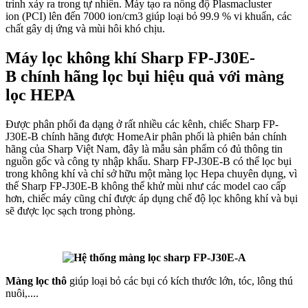
trình xảy ra trong tự nhiên. Máy tạo ra nồng độ Plasmacluster
ion (PCI) lên đến 7000 ion/cm3 giúp loại bỏ 99.9 % vi khuẩn, các
chất gây dị ứng và mùi hôi khó chịu.
Máy lọc không khí Sharp FP-J30E-
B chính hãng lọc bụi hiệu quả với màng
lọc HEPA
Được phân phối đa dạng ở rất nhiều các kênh, chiếc Sharp FP-
J30E-B chính hãng được HomeAir phân phối là phiên bản chính
hãng của Sharp Việt Nam, đây là mẫu sản phẩm có đủ thông tin
nguồn gốc và công ty nhập khẩu. Sharp FP-J30E-B có thể lọc bụi
trong không khí và chỉ sở hữu một màng lọc Hepa chuyên dụng, vì
thế Sharp FP-J30E-B không thể khử mùi như các model cao cấp
hơn, chiếc máy cũng chỉ được áp dụng chế độ lọc không khí và bụi
sẽ được lọc sạch trong phòng.
Màng lọc thô
giúp loại bỏ các bụi có kích thước lớn, tóc, lông thú
nuôi,....