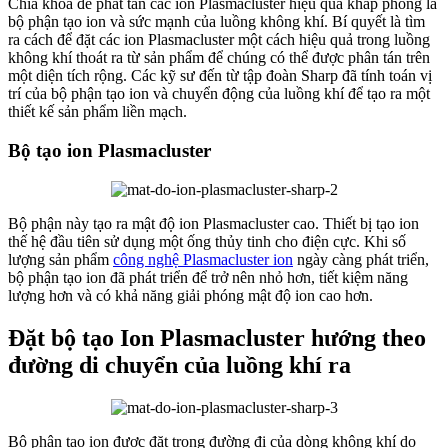
Chìa khóa để phát tán các ion Plasmacluster hiệu quả khắp phòng là
bộ phận tạo ion và sức mạnh của luồng không khí. Bí quyết là tìm
ra cách để đặt các ion Plasmacluster một cách hiệu quả trong luồng
không khí thoát ra từ sản phẩm để chúng có thể được phân tán trên
một diện tích rộng. Các kỹ sư đến từ tập đoàn Sharp đã tính toán vị
trí của bộ phận tạo ion và chuyển động của luồng khí để tạo ra một
thiết kế sản phẩm liền mạch.
Bộ tạo ion Plasmacluster
Bộ phận này tạo ra mật độ ion Plasmacluster cao. Thiết bị tạo ion
thế hệ đầu tiên sử dụng một ống thủy tinh cho điện cực. Khi số
lượng sản phẩm
công nghệ Plasmacluster ion
ngày càng phát triển,
bộ phận tạo ion đã phát triển để trở nên nhỏ hơn, tiết kiệm năng
lượng hơn và có khả năng giải phóng mật độ ion cao hơn.
Đặt bộ tạo Ion Plasmacluster hướng theo
đường di chuyển của luồng khí ra
Bộ phận tạo ion được đặt trong đường đi của dòng không khí do