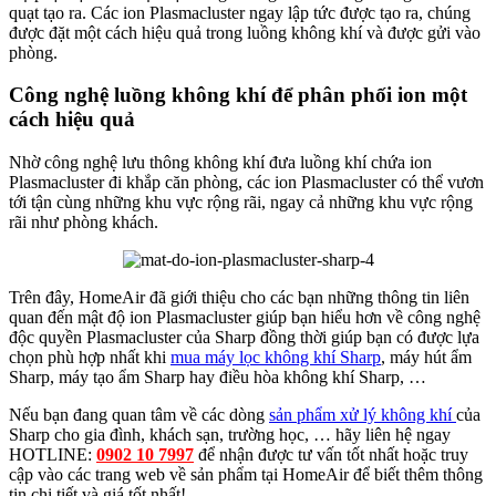
quạt tạo ra. Các ion Plasmacluster ngay lập tức được tạo ra, chúng
được đặt một cách hiệu quả trong luồng không khí và được gửi vào
phòng.
Công nghệ luồng không khí để phân phối ion một
cách hiệu quả
Nhờ công nghệ lưu thông không khí đưa luồng khí chứa ion
Plasmacluster đi khắp căn phòng, các ion Plasmacluster có thể vươn
tới tận cùng những khu vực rộng rãi, ngay cả những khu vực rộng
rãi như phòng khách.
Trên đây, HomeAir đã giới thiệu cho các bạn những thông tin liên
quan đến mật độ ion Plasmacluster giúp bạn hiểu hơn về công nghệ
độc quyền Plasmacluster của Sharp đồng thời giúp bạn có được lựa
chọn phù hợp nhất khi
mua máy lọc không khí Sharp
, máy hút ẩm
Sharp, máy tạo ẩm Sharp hay điều hòa không khí Sharp, …
Nếu bạn đang quan tâm về các dòng
sản phẩm xử lý không khí
của
Sharp cho gia đình, khách sạn, trường học, … hãy liên hệ ngay
HOTLINE:
0902 10 7997
để nhận được tư vấn tốt nhất hoặc truy
cập vào các trang web về sản phẩm tại HomeAir để biết thêm thông
tin chi tiết và giá tốt nhất!