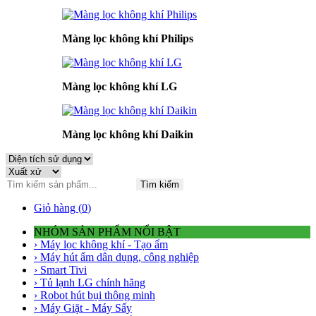
Màng lọc không khí Philips
Màng lọc không khí LG
Màng lọc không khí Daikin
Tìm kiếm
Giỏ hàng (
0
)
NHÓM SẢN PHẨM NỔI BẬT
› Máy lọc không khí - Tạo ẩm
› Máy hút ẩm dân dụng, công nghiệp
› Smart Tivi
› Tủ lạnh LG chính hãng
› Robot hút bụi thông minh
› Máy Giặt - Máy Sấy