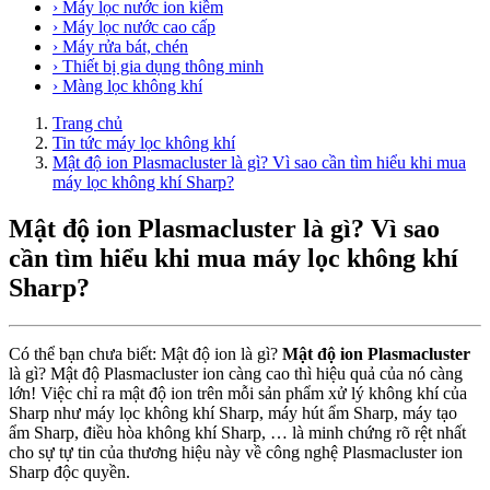
› Máy lọc nước ion kiềm
› Máy lọc nước cao cấp
› Máy rửa bát, chén
› Thiết bị gia dụng thông minh
› Màng lọc không khí
Trang chủ
Tin tức máy lọc không khí
Mật độ ion Plasmacluster là gì? Vì sao cần tìm hiểu khi mua
máy lọc không khí Sharp?
Mật độ ion Plasmacluster là gì? Vì sao
cần tìm hiểu khi mua máy lọc không khí
Sharp?
Có thể bạn chưa biết: Mật độ ion là gì?
Mật độ ion Plasmacluster
là gì? Mật độ Plasmacluster ion càng cao thì hiệu quả của nó càng
lớn! Việc chỉ ra mật độ ion trên mỗi sản phẩm xử lý không khí của
Sharp như máy lọc không khí Sharp, máy hút ẩm Sharp, máy tạo
ẩm Sharp, điều hòa không khí Sharp, … là minh chứng rõ rệt nhất
cho sự tự tin của thương hiệu này về công nghệ Plasmacluster ion
Sharp độc quyền.