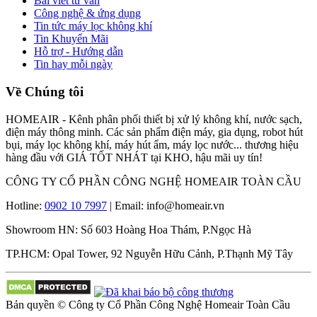
Bài viết tư vấn
Công nghệ & ứng dụng
Tin tức máy lọc không khí
Tin Khuyến Mãi
Hỗ trợ - Hướng dẫn
Tin hay mỗi ngày
Về Chúng tôi
HOMEAIR - Kênh phân phối thiết bị xử lý không khí, nước sạch,
điện máy thông minh. Các sản phẩm điện máy, gia dụng, robot hút
bụi, máy lọc không khí, máy hút ẩm, máy lọc nước... thương hiệu
hàng đầu với GIÁ TỐT NHÁT tại KHO, hậu mãi uy tín!
CÔNG TY CỔ PHẦN CÔNG NGHỆ HOMEAIR TOÀN CẦU
Hotline:
0902 10 7997
| Email: info@homeair.vn
Showroom HN: Số 603 Hoàng Hoa Thám, P.Ngọc Hà
TP.HCM: Opal Tower, 92 Nguyễn Hữu Cảnh, P.Thạnh Mỹ Tây
Bản quyền © Công ty Cổ Phần Công Nghệ Homeair Toàn Cầu