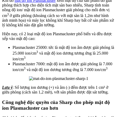
Khi đo
mật độ ion Plasmacluster
xem mật độ của sản phẩm đó giải
phóng thích hợp cho diện tích mặt sàn bao nhiêu, Sharp tính toán
nồng độ ion/ mật độ ion Plasmacluster giải phóng cho mỗi đơn vị
3
cm
ở giữa phòng (khoảng cách so với mặt sàn là 1,2m như hình
ảnh minh họa) và máy lọc không khí Sharp hay bất cứ sản phẩm xử
lý không khí nào đặt gần tường.
Hiện nay, có 2 loại mật độ ion Plasmacluster phổ biến và đều được
xếp vào mật độ cao:
Plasmacluster 25000: tức là mật độ ion âm được giải phóng là
3
25.000 ion/cm
và mật độ ion dương tương ứng là 25.000
3
ion/cm
Plasmacluster 7000: mật độ ion âm được giải phóng là 7.000
3
3
ion/cm
và mật độ ion dương tương ứng là 7.000 ion/cm
Lưu ý
: Số lượng ion dương (+) và âm (-) đếm được trên 1 cm³ ở
giữa phòng (cách sàn 1,2 mét), với sản phẩm được đặt sát tường.
Công nghệ độc quyền của Sharp cho phép mật độ
ion Plasmacluster cao hơn