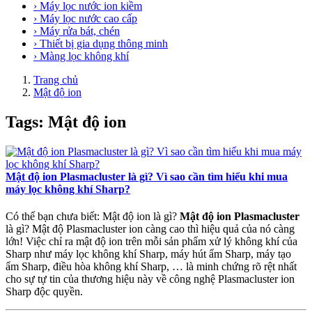
› Máy lọc nước ion kiềm
› Máy lọc nước cao cấp
› Máy rửa bát, chén
› Thiết bị gia dụng thông minh
› Màng lọc không khí
Trang chủ
Mật độ ion
Tags: Mật độ ion
Mật độ ion Plasmacluster là gì? Vì sao cần tìm hiểu khi mua
máy lọc không khí Sharp?
Có thể bạn chưa biết: Mật độ ion là gì?
Mật độ ion Plasmacluster
là gì? Mật độ Plasmacluster ion càng cao thì hiệu quả của nó càng
lớn! Việc chỉ ra mật độ ion trên mỗi sản phẩm xử lý không khí của
Sharp như máy lọc không khí Sharp, máy hút ẩm Sharp, máy tạo
ẩm Sharp, điều hòa không khí Sharp, … là minh chứng rõ rệt nhất
cho sự tự tin của thương hiệu này về công nghệ Plasmacluster ion
Sharp độc quyền.