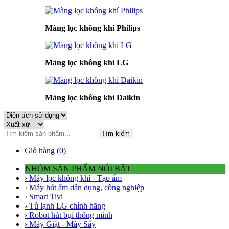
Màng lọc không khí Philips
Màng lọc không khí LG
Màng lọc không khí Daikin
Tìm kiếm
Giỏ hàng (
0
)
NHÓM SẢN PHẨM NỔI BẬT
› Máy lọc không khí - Tạo ẩm
› Máy hút ẩm dân dụng, công nghiệp
› Smart Tivi
› Tủ lạnh LG chính hãng
› Robot hút bụi thông minh
› Máy Giặt - Máy Sấy