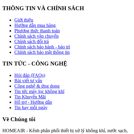
THÔNG TIN VÀ CHÍNH SÁCH
Giới thiệu
Hướng dẫn mua hàng
Phương thức thanh toán
Chính sách vận chuyển
Chính sách đổi trả
Chính sách bảo hành - bảo trì
Chính sách bảo mật thông tin
TIN TỨC - CÔNG NGHỆ
Hỏi đáp (FAQs)
Bài viết tư vấn
Công nghệ & ứng dụng
Tin tức máy lọc không khí
Tin Khuyến Mãi
Hỗ trợ - Hướng dẫn
Tin hay mỗi ngày
Về Chúng tôi
HOMEAIR - Kênh phân phối thiết bị xử lý không khí, nước sạch,