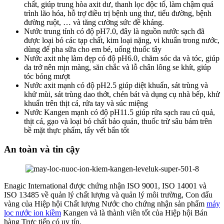
chất, giúp trung hòa axit dư, thanh lọc độc tố, làm chậm quá
trình lão hóa, hỗ trợ điều trị bệnh ung thư, tiểu đường, bệnh
đường ruột, … và tăng cường sức đề kháng.
Nước trung tính có độ pH7.0, đây là nguồn nước sạch đã
được loại bỏ các tạp chất, kim loại nặng, vi khuẩn trong nước,
dùng để pha sữa cho em bé, uống thuốc tây
Nước axit nhẹ làm đẹp có độ pH6.0, chăm sóc da và tóc, giúp
da trở nên mịn màng, săn chắc và lỗ chân lông se khít, giúp
tóc bóng mượt
Nước axit mạnh có độ pH2.5 giúp diệt khuẩn, sát trùng và
khử mùi, sát trùng dao thớt, chén bát và dụng cụ nhà bếp, khử
khuẩn trên thịt cá, rửa tay và súc miệng
Nước Kangen mạnh có độ pH11.5 giúp rửa sạch rau củ quả,
thịt cá, gạo và loại bỏ chất bảo quản, thuốc trừ sâu bám trên
bề mặt thực phẩm, tẩy vết bẩn tốt
An toàn và tin cậy
Enagic International được chứng nhận ISO 9001, ISO 14001 và
ISO 13485 về quản lý chất lượng và quản lý môi trường, Con dấu
vàng của Hiệp hội Chất lượng Nước cho chứng nhận sản phẩm
máy
lọc nước ion kiềm
Kangen và là thành viên tốt của Hiệp hội Bán
hàng Trực tiếp có uy tín.