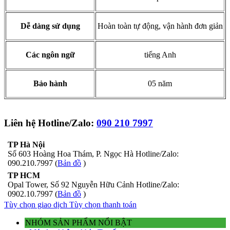
Dễ dàng sử dụng
Hoàn toàn tự động, vận hành đơn giản
Các ngôn ngữ
tiếng Anh
Bảo hành
05 năm
Liên hệ Hotline/Zalo:
090 210 7997
TP Hà Nội
Số 603 Hoàng Hoa Thám, P. Ngọc Hà Hotline/Zalo:
090.210.7997 (
Bản đồ
)
TP HCM
Opal Tower, Số 92 Nguyễn Hữu Cảnh Hotline/Zalo:
0902.10.7997 (
Bản đồ
)
Tùy chọn giao dịch
Tùy chọn thanh toán
NHÓM SẢN PHẨM NỔI BẬT