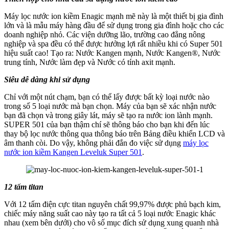
Máy lọc nước ion kiềm Enagic mạnh mẽ này là một thiết bị gia đình
lớn và là mẫu máy hàng đầu để sử dụng trong gia đình hoặc cho các
doanh nghiệp nhỏ. Các viện dưỡng lão, trường cao đẳng nông
nghiệp và spa đều có thể được hưởng lợi rất nhiều khi có Super 501
hiệu suất cao! Tạo ra: Nước Kangen mạnh, Nước Kangen®, Nước
trung tính, Nước làm đẹp và Nước có tính axit mạnh.
Siêu dễ dàng khi sử dụng
Chỉ với một nút chạm, bạn có thể lấy được bất kỳ loại nước nào
trong số 5 loại nước mà bạn chọn. Máy của bạn sẽ xác nhận nước
bạn đã chọn và trong giây lát, máy sẽ tạo ra nước ion lành mạnh.
SUPER 501 của bạn thậm chí sẽ thông báo cho bạn khi đến lúc
thay bộ lọc nước thông qua thông báo trên Bảng điều khiển LCD và
âm thanh còi. Do vậy, không phải đắn đo việc sử dụng
máy lọc
nước ion kiềm Kangen Leveluk Super 501
.
12 tấm titan
Với 12 tấm điện cực titan nguyên chất 99,97% được phủ bạch kim,
chiếc máy năng suất cao này tạo ra tất cả 5 loại nước Enagic khác
nhau (xem bên dưới) cho vô số mục đích sử dụng xung quanh nhà