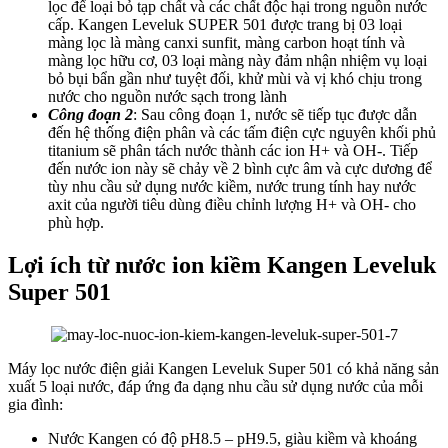
lọc để loại bỏ tạp chất và các chất độc hại trong nguồn nước
cấp. Kangen Leveluk SUPER 501 được trang bị 03 loại
màng lọc là màng canxi sunfit, màng carbon hoạt tính và
màng lọc hữu cơ, 03 loại màng này đảm nhận nhiệm vụ loại
bỏ bụi bẩn gần như tuyệt đối, khử mùi và vị khó chịu trong
nước cho nguồn nước sạch trong lành
Công đoạn 2
: Sau công đoạn 1, nước sẽ tiếp tục được dẫn
đến hệ thống điện phân và các tấm điện cực nguyên khối phủ
titanium sẽ phân tách nước thành các ion H+ và OH-. Tiếp
đến nước ion này sẽ chảy về 2 bình cực âm và cực dương để
tùy nhu cầu sử dụng nước kiềm, nước trung tính hay nước
axit của người tiêu dùng điều chỉnh lượng H+ và OH- cho
phù hợp.
Lợi ích từ nước ion kiềm Kangen Leveluk
Super 501
Máy lọc nước điện giải Kangen Leveluk Super 501 có khả năng sản
xuất 5 loại nước, đáp ứng đa dạng nhu cầu sử dụng nước của mỗi
gia đình:
Nước Kangen có độ pH8.5 – pH9.5, giàu kiềm và khoáng