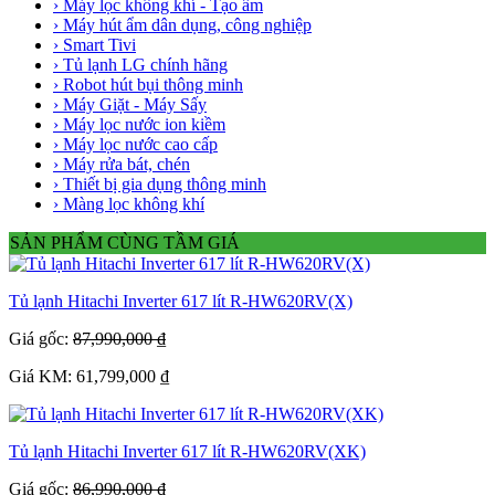
› Máy lọc không khí - Tạo ẩm
› Máy hút ẩm dân dụng, công nghiệp
› Smart Tivi
› Tủ lạnh LG chính hãng
› Robot hút bụi thông minh
› Máy Giặt - Máy Sấy
› Máy lọc nước ion kiềm
› Máy lọc nước cao cấp
› Máy rửa bát, chén
› Thiết bị gia dụng thông minh
› Màng lọc không khí
SẢN PHẨM CÙNG TẦM GIÁ
Tủ lạnh Hitachi Inverter 617 lít R-HW620RV(X)
Giá gốc:
87,990,000 ₫
Giá KM: 61,799,000 ₫
Tủ lạnh Hitachi Inverter 617 lít R-HW620RV(XK)
Giá gốc:
86,990,000 ₫