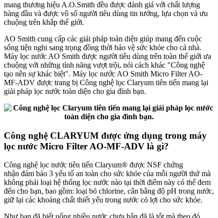
mang thương hiệu A.O.Smith đều được đánh giá với chất lượng
hàng đầu và được vô số người tiêu dùng tin tưởng, lựa chọn và ưu
chuộng trên khắp thế giới.
AO Smith cung cấp các giải pháp toàn diện giúp mang đến cuộc
sống tiện nghi sang trọng đồng thời bảo vệ sức khỏe cho cả nhà.
Máy lọc nước AO Smith được người tiêu dùng trên toàn thế giới ưa
chuộng với những tính năng vượt trội, nói cách khác "Công nghệ
tạo nên sự khác biệt". Máy lọc nước AO Smith Micro Filter AO-
MF-ADV được trang bị Công nghệ lọc Claryum tiên tiến mang lại
giải pháp lọc nước toàn diện cho gia đình bạn.
Công nghệ CLARYUM được ứng dụng trong máy
lọc nước Micro Filter AO-MF-ADV là gì?
Công nghệ lọc nước tiên tiến Claryum® được NSF chứng
nhận đảm bảo 3 yếu tố an toàn cho sức khỏe của mỗi người thứ mà
không phải loại hệ thống lọc nước nào tại thời điểm này có thể đem
đến cho bạn, bao gồm: loại bỏ chlorine, cân bằng độ pH trong nước,
giữ lại các khoáng chất thiết yếu trong nước có lợi cho sức khỏe.
Như bạn đã biết uống nhiều nước chưa hẳn đã là tốt mà theo đó