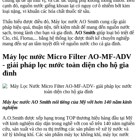
chúng lại để lại mùi vị, và các tác dụng phụ không mong muốn. Bên
cạnh đó, nguồn nước giếng khoan lại có nguy cơ ô nhiễm bởi kim
loại nặng, vi khuẩn các hóa chất thuốc từ sâu.
Thấu hiểu được điều đó, Máy lọc nước AO Smith cung cấp giải
pháp hiệu quả, thuận tiện, tiết kiệm nhất để mang đến nguồn nước
sạch, trong lành cho bạn và gia đình.
AO Smith
giúp loại bỏ triệt để
Clo, chì, Florua,... bằng hệ thống lọc được thiết kế chuyên nghiệp
mang đến sự an tâm tuyệt đối về nguồn nước cho cả gia đình.
Máy lọc nước Micro Filter AO-MF-ADV
- giải pháp lọc nước toàn diện cho hộ gia
đình
Máy lọc nước AO Smith nổi tiếng của Mỹ với hơn 140 năm kinh
nghiệm
A.O.Smith được xếp hạng trong TOP thương hiệu hàng đầu tại Mỹ
với kinh nghiệm dày dặn trong nghề với con số trên 140 năm nghiên
cứu, sản xuất và cho ra thị trường các sản phẩm về xử lý nước và
xử lý không khí. Các sản phẩm máy lọc không khí, máy lọc nước