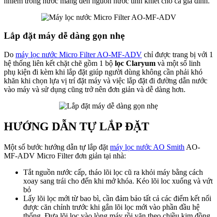
nhiễm trong nước mang đến nguồn nước tinh khiết cho cả gia đình.
Lắp đặt máy dễ dàng gọn nhẹ
Do
máy lọc nước Micro Filter AO-MF-ADV
chỉ được trang bị với 1
hệ thống liên kết chặt chẽ gồm 1 bộ
lọc Claryum
và một số linh
phụ kiện đi kèm khi lắp đặt giúp người dùng không cần phải khó
khăn khi chọn lựa vị trí đặt máy và việc lắp đặt đi đường dẫn nước
vào máy và sử dụng cũng trở nên đơn giản và dễ dàng hơn.
HƯỚNG DẪN TỰ LẮP ĐẶT
Một số bước hướng dẫn tự lắp đặt
máy lọc nước AO Smith
AO-
MF-ADV Micro Filter đơn giản tại nhà:
Tắt nguồn nước cấp, tháo lõi lọc cũ ra khỏi máy bằng cách
xoay sang trái cho đến khi mở khóa. Kéo lõi loc xuống và vứt
bỏ
Lấy lõi lọc mới từ bao bì, cần đảm bảo tất cả các điểm kết nối
được căn chỉnh trước khi gắn lõi lọc mới vào phần đầu hệ
thống. Đưa lõi lọc vào lòng máy rồi vặn theo chiều kim đồng