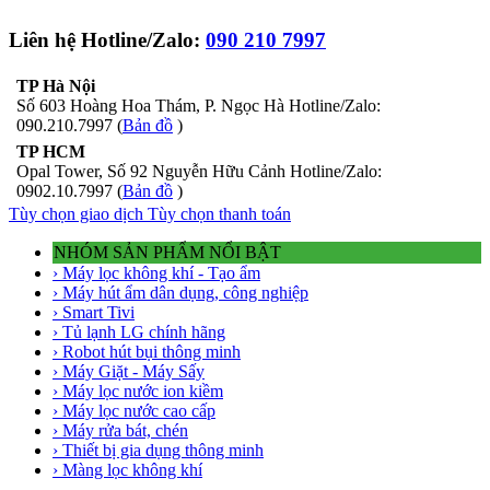
Liên hệ Hotline/Zalo:
090 210 7997
TP Hà Nội
Số 603 Hoàng Hoa Thám, P. Ngọc Hà Hotline/Zalo:
090.210.7997 (
Bản đồ
)
TP HCM
Opal Tower, Số 92 Nguyễn Hữu Cảnh Hotline/Zalo:
0902.10.7997 (
Bản đồ
)
Tùy chọn giao dịch
Tùy chọn thanh toán
NHÓM SẢN PHẨM NỔI BẬT
› Máy lọc không khí - Tạo ẩm
› Máy hút ẩm dân dụng, công nghiệp
› Smart Tivi
› Tủ lạnh LG chính hãng
› Robot hút bụi thông minh
› Máy Giặt - Máy Sấy
› Máy lọc nước ion kiềm
› Máy lọc nước cao cấp
› Máy rửa bát, chén
› Thiết bị gia dụng thông minh
› Màng lọc không khí