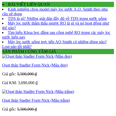
BÀI VIẾT LIÊN QUAN
Kinh nghiệm chọn model máy lọc nước A.O. Smith theo nhu
cầu sử dụng
TDS là gì? Những giải đáp đầy đủ về TDS trong nước uống
Máy lọc nước thẩm thấu ngược RO là gì và nó hoạt động như
thế nào?
Tìm hiểu Khoa học đằng sau công nghệ RO trong các máy lọc
nước hiện nay
Máy lọc nước uống trực tiếp AO Smith có những dòng nào?
Loại nào tốt nhất?
SẢN PHẨM CÙNG TẦM GIÁ
Quạt tháp Stadler Form Nick (Màu đen)
Giá gốc:
5,500,000 ₫
Giá KM: 3,690,000 ₫
Quạt tháp Stadler Form Nick (Màu trắng)
Giá gốc:
5,500,000 ₫