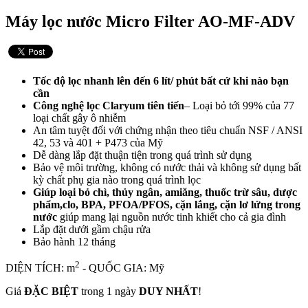
Máy lọc nước Micro Filter AO-MF-ADV
Tốc độ lọc nhanh lên đến 6 lít/ phút bất cứ khi nào bạn
cần
Công nghệ lọc Claryum tiên tiến
– Loại bỏ tới 99% của 77
loại chất gây ô nhiễm
An tâm tuyệt đối với chứng nhận theo tiêu chuẩn NSF / ANSI
42, 53 và 401 + P473 của Mỹ
Dễ dàng lắp đặt thuận tiện trong quá trình sử dụng
Bảo vệ môi trường, không có nước thải và không sử dụng bất
kỳ chất phụ gia nào trong quá trình lọc
Giúp loại bỏ chì, thủy ngân, amiăng, thuốc trừ sâu, dược
phẩm,clo, BPA, PFOA/PFOS, cặn lắng, cặn lơ lửng trong
nước
giúp mang lại nguồn nước tinh khiết cho cả gia đình
Lắp đặt dưới gầm chậu rửa
Bảo hành 12 tháng
2
DIỆN TÍCH: m
- QUỐC GIA: Mỹ
Giá
ĐẶC BIỆT
trong 1 ngày
DUY NHẤT
!