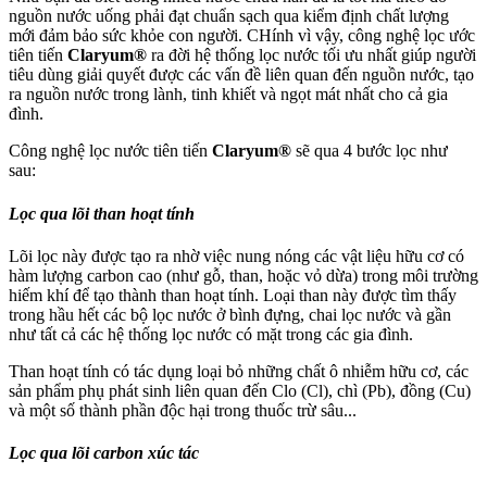
nguồn nước uống phải đạt chuẩn sạch qua kiểm định chất lượng
mới đảm bảo sức khỏe con người. CHính vì vậy, công nghệ lọc ước
tiên tiến
Claryum®
ra đời hệ thống lọc nước tối ưu nhất giúp người
tiêu dùng giải quyết được các vấn đề liên quan đến nguồn nước, tạo
ra nguồn nước trong lành, tinh khiết và ngọt mát nhất cho cả gia
đình.
Công nghệ lọc nước tiên tiến
Claryum®
sẽ qua 4 bước lọc như
sau:
Lọc qua lõi than hoạt tính
Lõi lọc này được tạo ra nhờ việc nung nóng các vật liệu hữu cơ có
hàm lượng carbon cao (như gỗ, than, hoặc vỏ dừa) trong môi trường
hiếm khí để tạo thành than hoạt tính. Loại than này được tìm thấy
trong hầu hết các bộ lọc nước ở bình đựng, chai lọc nước và gần
như tất cả các hệ thống lọc nước có mặt trong các gia đình.
Than hoạt tính có tác dụng loại bỏ những chất ô nhiễm hữu cơ, các
sản phẩm phụ phát sinh liên quan đến Clo (Cl), chì (Pb), đồng (Cu)
và một số thành phần độc hại trong thuốc trừ sâu...
Lọc qua lõi carbon xúc tác