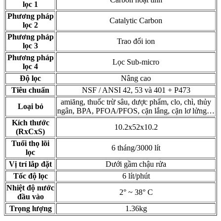
lọc 1
Phương pháp
Catalytic Carbon
lọc 2
Phương pháp
Trao đổi ion
lọc 3
Phương pháp
Lọc Sub-micro
lọc 4
Độ lọc
Nâng cao
Tiêu chuẩn
NSF / ANSI 42, 53 và 401 + P473
amiăng, thuốc trừ sâu, dược phẩm, clo, chì, thủy
Loại bỏ
ngân, BPA, PFOA/PFOS, cặn lắng, cặn lơ lửng…
Kích thước
10.2x52x10.2
(RxCxS)
Tuổi thọ lõi
6 tháng/3000 lít
lọc
Vị trí lắp đặt
Dưới gầm chậu rửa
Tốc độ lọc
6 lít/phút
Nhiệt độ nước
2° ~ 38° C
đầu vào
Trọng lượng
1.36kg