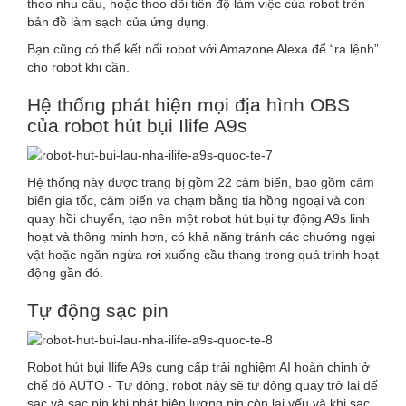
theo nhu cầu, hoặc theo dõi tiến độ làm việc của robot trên
bản đồ làm sạch của ứng dụng.
Bạn cũng có thể kết nối robot với Amazone Alexa để “ra lệnh”
cho robot khi cần.
Hệ thống phát hiện mọi địa hình OBS
của robot hút bụi Ilife A9s
Hệ thống này được trang bị gồm 22 cảm biến, bao gồm cảm
biến gia tốc, cảm biến va chạm bằng tia hồng ngoại và con
quay hồi chuyển, tạo nên một robot hút bụi tự động A9s linh
hoạt và thông minh hơn, có khả năng tránh các chướng ngại
vật hoặc ngăn ngừa rơi xuống cầu thang trong quá trình hoạt
động gần đó.
Tự động sạc pin
Robot hút bụi Ilife A9s cung cấp trải nghiệm AI hoàn chỉnh ở
chế độ AUTO - Tự động, robot này sẽ tự động quay trở lại đế
sạc và sạc pin khi phát hiện lượng pin còn lại yếu và khi sạc