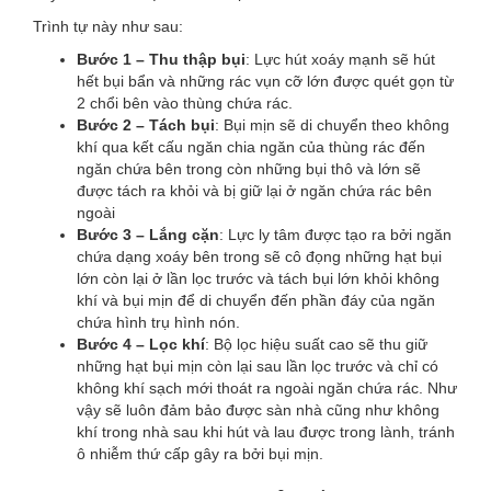
Trình tự này như sau:
Bước 1 – Thu thập bụi
: Lực hút xoáy mạnh sẽ hút
hết bụi bẩn và những rác vụn cỡ lớn được quét gọn từ
2 chổi bên vào thùng chứa rác.
Bước 2 – Tách bụi
: Bụi mịn sẽ di chuyển theo không
khí qua kết cấu ngăn chia ngăn của thùng rác đến
ngăn chứa bên trong còn những bụi thô và lớn sẽ
được tách ra khỏi và bị giữ lại ở ngăn chứa rác bên
ngoài
Bước 3 – Lắng cặn
: Lực ly tâm được tạo ra bởi ngăn
chứa dạng xoáy bên trong sẽ cô đọng những hạt bụi
lớn còn lại ở lần lọc trước và tách bụi lớn khỏi không
khí và bụi mịn để di chuyển đến phần đáy của ngăn
chứa hình trụ hình nón.
Bước 4 – Lọc khí
: Bộ lọc hiệu suất cao sẽ thu giữ
những hạt bụi mịn còn lại sau lần lọc trước và chỉ có
không khí sạch mới thoát ra ngoài ngăn chứa rác. Như
vậy sẽ luôn đảm bảo được sàn nhà cũng như không
khí trong nhà sau khi hút và lau được trong lành, tránh
ô nhiễm thứ cấp gây ra bởi bụi mịn.