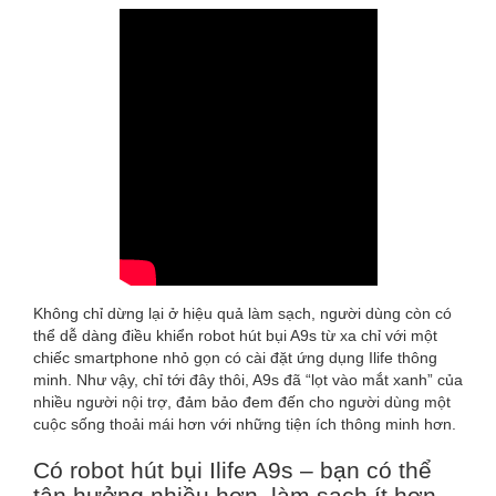
Không chỉ dừng lại ở hiệu quả làm sạch, người dùng còn có
thể dễ dàng điều khiển robot hút bụi A9s từ xa chỉ với một
chiếc smartphone nhỏ gọn có cài đặt ứng dụng Ilife thông
minh. Như vậy, chỉ tới đây thôi, A9s đã “lọt vào mắt xanh” của
nhiều người nội trợ, đảm bảo đem đến cho người dùng một
cuộc sống thoải mái hơn với những tiện ích thông minh hơn.
Có robot hút bụi Ilife A9s – bạn có thể
tận hưởng nhiều hơn, làm sạch ít hơn