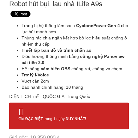
Robot hút bụi, lau nhà ILife A9s
Trang bị hệ thống làm sạch
CyclonePower Gen 4
cho
lực hút mạnh hơn
Thùng rác chia ngăn kết hợp bộ lọc hiệu suất chống ô
nhiễm thứ cấp
Thiết lập bản đồ và trình chặn ảo
Điều hướng thông minh bằng
công nghệ Panoview
cải tiến 2.0
Hệ thống
cảm biến OBS
chống rơi, chống va chạm
Trợ lý i-Voice
Vượt cản 2cm
Bảo hành chính hãng: 18 tháng
2
DIỆN TÍCH: m
- QUỐC GIA: Trung Quốc
Giá
ĐẶC BIỆT
trong 1 ngày
DUY NHẤT
!
Giá gốc:
10,350,000 ₫