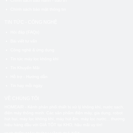
Chính sách bảo hành - bảo trì
Chính sách bảo mật thông tin
TIN TỨC - CÔNG NGHỆ
Hỏi đáp (FAQs)
Bài viết tư vấn
Công nghệ & ứng dụng
Tin tức máy lọc không khí
Tin Khuyến Mãi
Hỗ trợ - Hướng dẫn
Tin hay mỗi ngày
VỀ CHÚNG TÔI
HOMEAIR - Kênh phân phối thiết bị xử lý không khí, nước sạch,
điện máy thông minh. Các sản phẩm điện máy, gia dụng, robot
hút bụi, máy lọc không khí, máy hút ẩm, máy lọc nước... thương
hiệu hàng đầu với GIÁ TỐT tại KHO, hậu mãi uy tín!