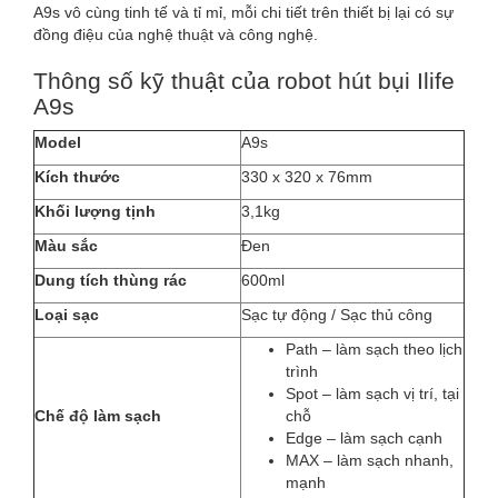
A9s vô cùng tinh tế và tỉ mỉ, mỗi chi tiết trên thiết bị lại có sự
đồng điệu của nghệ thuật và công nghệ.
Thông số kỹ thuật của robot hút bụi Ilife
A9s
Model
A9s
Kích thước
330 x 320 x 76mm
Khối lượng tịnh
3,1kg
Màu sắc
Đen
Dung tích thùng rác
600ml
Loại sạc
Sạc tự động / Sạc thủ công
Path – làm sạch theo lịch
trình
Spot – làm sạch vị trí, tại
Chế độ làm sạch
chỗ
Edge – làm sạch cạnh
MAX – làm sạch nhanh,
mạnh