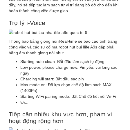
đầy, nó sẽ tiếp tục làm sạch từ vị trí đang bỏ dở cho đến khi
hoàn thành công việc được giao.
Trợ lý i-Voice
Thông báo bằng giọng nói iReal-time sẽ báo cáo tình trạng
công việc và các sự cố mà robot hút bụi Ilife A9s gặp phải
bằng âm thanh giọng nói như:
Starting auto clean: Bắt đầu làm sạch tự động
Low power, please charge now: Pin yếu, vui lòng sạc
ngay
Charging will start: Bắt đầu sạc pin
Max mode on: Đã lựa chọn chế độ làm sạch MAX
(1400Pa)
Starting WiFi pairing mode: Bật Chế độ kết nối Wi-Fi
v.v...
Tiếp cận nhiều khu vực hơn, phạm vi
hoạt động rộng hơn