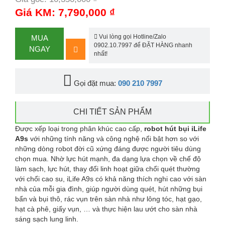
-25%
Giá KM: 7,790,000 ₫
Vui lòng gọi Hotline/Zalo
MUA
0902.10.7997 để ĐẶT HÀNG nhanh
NGAY
nhất!
Gọi đặt mua:
090 210 7997
CHI TIẾT SẢN PHẨM
Được xếp loại trong phân khúc cao cấp,
robot hút bụi iLife
A9s
với những tính năng và công nghệ nổi bật hơn so với
những dòng robot đời cũ xứng đáng được người tiêu dùng
chọn mua. Nhờ lực hút mạnh, đa dạng lựa chọn về chế độ
làm sạch, lực hút, thay đổi linh hoạt giữa chổi quét thường
với chổi cao su, iLife A9s có khả năng thích nghi cao với sàn
nhà của mỗi gia đình, giúp người dùng quét, hút những bụi
bẩn và bụi thô, rác vụn trên sàn nhà như lông tóc, hạt gạo,
hạt cà phê, giấy vụn, … và thực hiện lau ướt cho sàn nhà
sáng sạch lung linh.