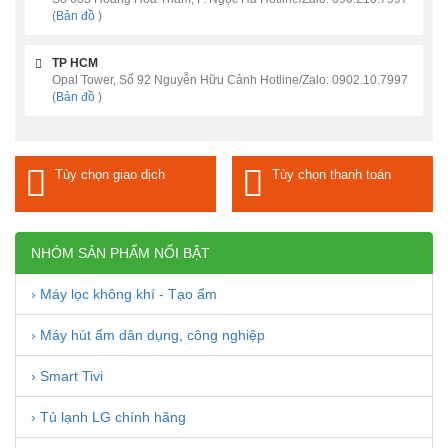
(
Bản đồ
)
TP HCM
Opal Tower, Số 92 Nguyễn Hữu Cảnh Hotline/Zalo: 0902.10.7997
(
Bản đồ
)
Tùy chọn giao dịch
Tùy chọn thanh toán
NHÓM SẢN PHẨM NỔI BẬT
› Máy lọc không khí - Tạo ẩm
› Máy hút ẩm dân dụng, công nghiệp
› Smart Tivi
› Tủ lạnh LG chính hãng