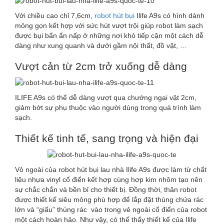
Với chiều cao chỉ 7,6cm,
robot hút bụi
Ilife A9s có hình dánh
mỏng gọn kết hợp với sức hút vượt trội giúp robot làm sạch
được bụi bẩn ẩn nấp ở những nơi khó tiếp cận một cách dễ
dàng như xung quanh và dưới gầm nội thất, đồ vật, …
Vượt cản từ 2cm trở xuống dễ dàng
ILIFE A9s có thể dễ dàng vượt qua chướng ngại vật 2cm,
giảm bớt sự phụ thuộc vào người dùng trong quá trình làm
sạch.
Thiết kế tinh tế, sang trọng và hiện đại
Vỏ ngoài của robot hút bụi lau nhà Ilife A9s được làm từ chất
liệu nhựa vinyl cổ điển kết hợp cùng hợp kim nhôm tạo nên
sự chắc chắn và bền bỉ cho thiết bị. Đồng thời, thân robot
được thiết kế siêu mỏng phù hợp để lắp đặt thùng chứa rác
lớn và “giấu” thùng rác vào trong vẻ ngoài cổ điển của robot
một cách hoàn hảo. Như vậy, có thể thấy thiết kế của Ilife