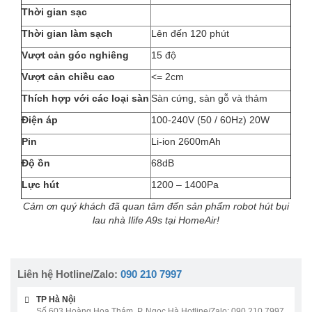
Thời gian sạc
Thời gian làm sạch
Lên đến 120 phút
Vượt cản góc nghiêng
15 độ
Vượt cản chiều cao
<= 2cm
Thích hợp với các loại sàn
Sàn cứng, sàn gỗ và thảm
Điện áp
100-240V (50 / 60Hz) 20W
Pin
Li-ion 2600mAh
Độ ồn
68dB
Lực hút
1200 – 1400Pa
C
ảm ơn quý khách đã quan tâm đến sản phẩm robot hút bụi
lau nhà Ilife A9s tại HomeAir!
Liên hệ Hotline/Zalo:
090 210 7997
TP Hà Nội
Số 603 Hoàng Hoa Thám, P. Ngọc Hà Hotline/Zalo: 090.210.7997