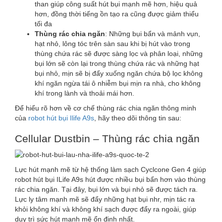
than giúp công suất hút bụi mạnh mẽ hơn, hiệu quả
hơn, đồng thời tiếng ồn tạo ra cũng được giảm thiểu
tối đa
Thùng rác chia ngăn
: Những bụi bẩn và mảnh vụn,
hạt nhỏ, lông tóc trên sàn sau khi bị hút vào trong
thùng chứa rác sẽ được sàng lọc và phân loại, những
bụi lớn sẽ còn lại trong thùng chứa rác và những hạt
bụi nhỏ, mịn sẽ bị đẩy xuống ngăn chứa bộ lọc không
khí ngăn ngừa tái ô nhiễm bụi mịn ra nhà, cho không
khí trong lành và thoải mái hơn.
Để hiểu rõ hơn về cơ chế thùng rác chia ngăn thông minh
của
robot hút bụi Ilife A9s
, hãy theo dõi thông tin sau:
Cellular Dustbin – Thùng rác chia ngăn
Lực hút mạnh mẽ từ hệ thống làm sạch Cyclcone Gen 4 giúp
robot hút bụi ILife A9s hút được nhiều bụi bẩn hơn vào thùng
rác chia ngăn. Tại đây, bụi lớn và bụi nhỏ sẽ được tách ra.
Lực ly tâm mạnh mẽ sẽ đẩy những hạt bụi nhr, mịn tác ra
khỏi không khí và không khí sạch được đẩy ra ngoài, giúp
duy trì sức hút mạnh mẽ ổn định nhất.