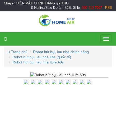
Chuyên ĐIỆN MÁY CHÍNH HÃNG giá KHO
Hotline/Zalo Dự án, B2B, Sỉ lẻ:
090 210 7997
-
RSS
Toggl
naviga
Trang chủ
Robot hút bụi, lau nhà chính hãng
Robot hút bụi, lau nhà Ilife (quốc tế)
Robot hút bụi, lau nhà ILife A9s