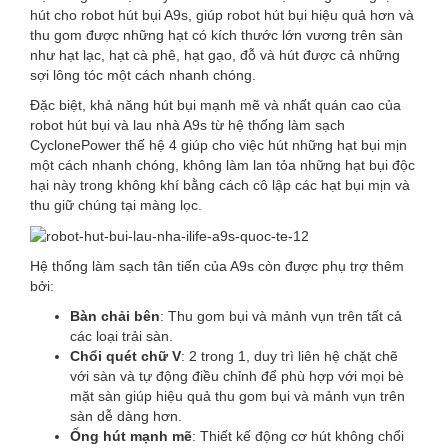
hút cho robot hút bụi A9s, giúp robot hút bụi hiệu quả hơn và
thu gom được những hạt có kích thước lớn vương trên sàn
như hạt lạc, hạt cà phê, hạt gạo, đỗ và hút được cả những
sợi lông tóc một cách nhanh chóng.
Đặc biệt, khả năng hút bụi mạnh mẽ và nhất quán cao của
robot hút bụi và lau nhà A9s từ hệ thống làm sạch
CyclonePower thế hệ 4 giúp cho việc hút những hạt bụi mịn
một cách nhanh chóng, không làm lan tỏa những hạt bụi độc
hại này trong không khí bằng cách cô lập các hạt bụi mịn và
thu giữ chúng tại màng lọc.
Hệ thống làm sạch tân tiến của A9s còn được phụ trợ thêm
bởi:
Bàn chải bên
: Thu gom bụi và mảnh vụn trên tất cả
các loại trải sàn.
Chổi quét chữ V
: 2 trong 1, duy trì liên hệ chặt chẽ
với sàn và tự động điều chỉnh để phù hợp với mọi bè
mặt sàn giúp hiệu quả thu gom bụi và mảnh vụn trên
sàn dễ dàng hơn.
Ống hút mạnh mẽ
: Thiết kế động cơ hút không chổi