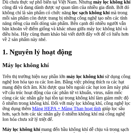
Dù chưa thực sự phổ biến tại Việt Nam. Nhưng
máy lọc không khí
cũng đã và đang dành được sự quan tâm của nhiều gia đình. Bởi đó
không chỉ là sản phẩm có chức năng
lọc sạch không khí
mà trong
mỗi sản phẩm còn được trang bị những công nghệ tạo nên các tính
năng riêng của mỗi dòng sản phẩm. Bên cạnh đó nhiều người vẫn
băn khoăn về điểm giống và khác nhau giữa máy lọc không khí và
điều hòa. Hãy cùng tham khảo bài viết dưới đây với để có hiểu hơn
về 2 sản phẩm này nhé.
1. Nguyên lý hoạt động
Máy lọc không khí
Trên thị trường hiện nay phần lớn
máy lọc không khí
sử dụng công
nghệ Ion hóa tạo ra các Ion âm. Bằng việc phóng thích ra các hạt
mang điện tích âm. Khi được qua bên ngoài các hạt ion âm này phá
vỡ cấu trúc hoạt động của các phân tử vi khuẩn, virus, nấm mốc
cùng các tác nhân gây hại tồn tại trong không khí làm giảm mức độ
ô nhiễm trong không khí. Đối với máy lọc không khí, công nghệ lọc
ứng dụng thêm
Màng HEPA + Màng Than hoạt tính
giúp lọc sâu
hơn, sạch hơn các tác nhân gây ô nhiễm không khí mà công nghệ
Ion hóa chưa xử lý triệt để.
Máy lọc không khí
mang đến bầu không khí dễ chịu và trong sạch