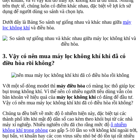
diệt khuẩn, và vì vậy khi đó máy lọc không khí là dư thừa. Nhưng
trên thực tế, chúng luôn có điểm khác nhau, đặc biệt về lợi ích sử
dụng để người dùng so sánh và chọn lựa.
Dưới đây là Bảng So sánh sự giống nhau và khác nhau giữa
máy
lọc không khí
và điều hòa.
3. Vậy có nên mua máy lọc không khí khi đã có
điều hòa rồi không?
Với một số dòng model thì
máy điều hòa
có màng lọc thô giúp lọc
bụi trong không khí. Vì thế nên có nhiều người tiêu dùng vẫn còn
băn khoăn về hiệu quả của
máy lọc không khí
có đáng để đầu tư.
Vậy có nên mua máy lọc không khí khi đã có điều hòa rồi không?
Chúng ta đều biết về mức độ ô nhiễm hiện này, đặc biệt tại các
thành phố lớn khi mật độ dân số cao kèm theo khói bụi từ các nhà
máy xí nghiệp. Nhiều nghiên cứu đã cho rằng mức độ
ô nhiễm
không khí trong phòng
cao gấp 5-10 lần so với không khí ngoài trời,
bụi bẩn, vi khuẩn hay các con virus siêu nhỏ bé đó tồn tại rất nhiều