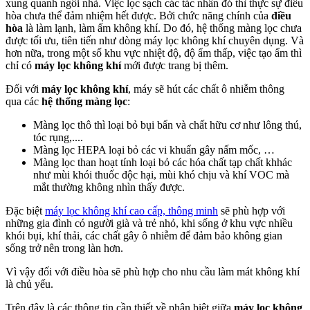
xung quanh ngôi nhà. Việc lọc sạch các tác nhân đó thì thực sự điều
hòa chưa thể đảm nhiệm hết được. Bởi chức năng chính của
điều
hòa
là làm lạnh, làm ấm không khí. Do đó, hệ thống màng lọc chưa
được tối ưu, tiên tiến như dòng máy lọc không khí chuyên dụng. Và
hơn nữa, trong một số khu vực nhiệt độ, độ ẩm thấp, việc tạo ẩm thì
chỉ có
máy lọc không khí
mới được trang bị thêm.
Đối với
máy lọc không khí
, máy sẽ hút các chất ô nhiễm thông
qua các
hệ thống màng lọc
:
Màng lọc thô thì loại bỏ bụi bẩn và chất hữu cơ như lông thú,
tóc rụng,....
Màng lọc HEPA loại bỏ các vi khuẩn gây nấm mốc, …
Màng lọc than hoạt tính loại bỏ các hóa chất tạp chất khhác
như mùi khói thuốc độc hại, mùi khó chịu và khí VOC mà
mắt thường không nhìn thấy được.
Đặc biệt
máy lọc không khí cao cấp, thông minh
sẽ phù hợp với
những gia đình có người già và trẻ nhỏ, khi sống ở khu vực nhiều
khói bụi, khí thải, các chất gây ô nhiễm để đảm bảo không gian
sống trở nên trong làn hơn.
Vì vậy đối với điều hòa sẽ phù hợp cho nhu cầu làm mát không khí
là chủ yếu.
Trên đây là các thông tin cần thiết về phân biệt giữa
máy lọc không