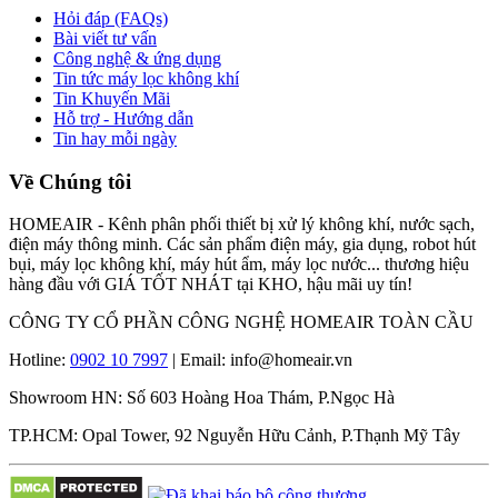
Hỏi đáp (FAQs)
Bài viết tư vấn
Công nghệ & ứng dụng
Tin tức máy lọc không khí
Tin Khuyến Mãi
Hỗ trợ - Hướng dẫn
Tin hay mỗi ngày
Về Chúng tôi
HOMEAIR - Kênh phân phối thiết bị xử lý không khí, nước sạch,
điện máy thông minh. Các sản phẩm điện máy, gia dụng, robot hút
bụi, máy lọc không khí, máy hút ẩm, máy lọc nước... thương hiệu
hàng đầu với GIÁ TỐT NHÁT tại KHO, hậu mãi uy tín!
CÔNG TY CỔ PHẦN CÔNG NGHỆ HOMEAIR TOÀN CẦU
Hotline:
0902 10 7997
| Email: info@homeair.vn
Showroom HN: Số 603 Hoàng Hoa Thám, P.Ngọc Hà
TP.HCM: Opal Tower, 92 Nguyễn Hữu Cảnh, P.Thạnh Mỹ Tây