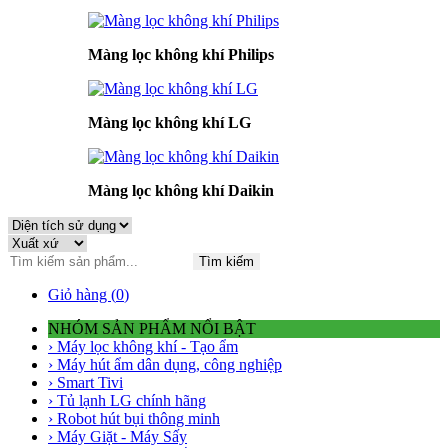
Màng lọc không khí Philips
Màng lọc không khí LG
Màng lọc không khí Daikin
Tìm kiếm
Giỏ hàng (
0
)
NHÓM SẢN PHẨM NỔI BẬT
› Máy lọc không khí - Tạo ẩm
› Máy hút ẩm dân dụng, công nghiệp
› Smart Tivi
› Tủ lạnh LG chính hãng
› Robot hút bụi thông minh
› Máy Giặt - Máy Sấy