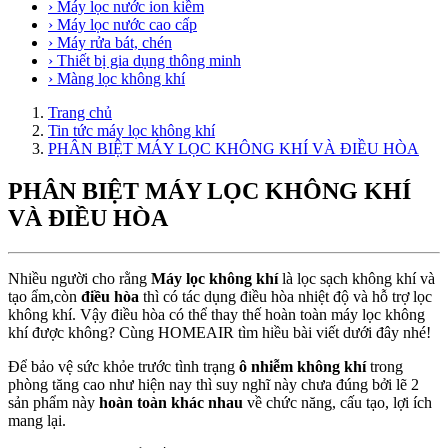
› Máy lọc nước ion kiềm
› Máy lọc nước cao cấp
› Máy rửa bát, chén
› Thiết bị gia dụng thông minh
› Màng lọc không khí
Trang chủ
Tin tức máy lọc không khí
PHÂN BIỆT MÁY LỌC KHÔNG KHÍ VÀ ĐIỀU HÒA
PHÂN BIỆT MÁY LỌC KHÔNG KHÍ
VÀ ĐIỀU HÒA
Nhiều người cho rằng
Máy lọc không khí
là lọc sạch không khí và
tạo ẩm,còn
điều hòa
thì có tác dụng điều hòa nhiệt độ và hỗ trợ lọc
không khí. Vậy điều hòa có thể thay thế hoàn toàn máy lọc không
khí được không? Cùng HOMEAIR tìm hiều bài viết dưới đây nhé!
Để bảo vệ sức khỏe trước tình trạng
ô nhiễm không khí
trong
phòng tăng cao như hiện nay thì suy nghĩ này chưa đúng bởi lẽ 2
sản phẩm này
hoàn toàn khác nhau
về chức năng, cấu tạo, lợi ích
mang lại.