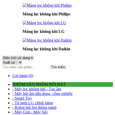
Màng lọc không khí Philips
Màng lọc không khí LG
Màng lọc không khí Daikin
Tìm kiếm
Giỏ hàng (
0
)
NHÓM SẢN PHẨM NỔI BẬT
› Máy lọc không khí - Tạo ẩm
› Máy hút ẩm dân dụng, công nghiệp
› Smart Tivi
› Tủ lạnh LG chính hãng
› Robot hút bụi thông minh
› Máy Giặt - Máy Sấy