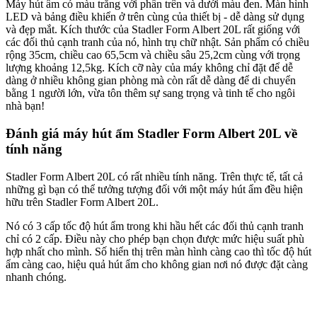
Máy hút ẩm có màu trắng với phần trên và dưới màu đen. Màn hình
LED và bảng điều khiển ở trên cùng của thiết bị - dễ dàng sử dụng
và đẹp mắt. Kích thước của Stadler Form Albert 20L rất giống với
các đối thủ cạnh tranh của nó, hình trụ chữ nhật. Sản phẩm có chiều
rộng 35cm, chiều cao 65,5cm và chiều sâu 25,2cm cùng với trọng
lượng khoảng 12,5kg. Kích cỡ này của máy không chỉ đặt để dễ
dàng ở nhiều không gian phòng mà còn rất dễ dàng để di chuyển
bằng 1 người lớn, vừa tôn thêm sự sang trọng và tinh tế cho ngôi
nhà bạn!
Đánh giá máy hút ẩm Stadler Form Albert 20L về
tính năng
Stadler Form Albert 20L có rất nhiều tính năng. Trên thực tế, tất cả
những gì bạn có thể tưởng tượng đối với một máy hút ẩm đều hiện
hữu trên Stadler Form Albert 20L.
Nó có 3 cấp tốc độ hút ẩm trong khi hầu hết các đối thủ cạnh tranh
chỉ có 2 cấp. Điều này cho phép bạn chọn được mức hiệu suất phù
hợp nhất cho mình. Số hiển thị trên màn hình càng cao thì tốc độ hút
ẩm càng cao, hiệu quả hút ẩm cho không gian nơi nó được đặt càng
nhanh chóng.