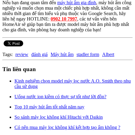
Nếu bạn đang quan tâm đến
máy hút ẩm gia đình
, máy hút ẩm công
nghiệp và muốn chọn mua một chiếc phù hợp nhất, không cần mất
nhiều thời gian để tìm hiểu và phụ thuộc vào Google Search, hãy
liên hệ ngay HOTLINE:
0902 10 7997
, các tư vấn viên bên
HomeAir sẽ giúp bạn tìm ra được model máy hút ẩm phù hợp nhất
cho gia đình, văn phòng hay doanh nghiệp của bạn!
Tags:
review
đánh giá
Máy hút ẩm
stadler form
Albert
Tin liên quan
Kinh nghiệm chọn model máy lọc nước A.O. Smith theo nhu
cầu sử dụng
Uống nước ion kiềm có thực sự tốt như lời đồn?
Top 10 máy hút ẩm tốt nhất năm nay
So sánh máy lọc không khí Hitachi với Daikin
Có nên mua máy lọc không khí kết hợp tạo ẩm không ?