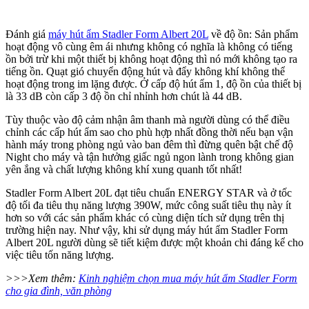
Đánh giá
máy hút ẩm Stadler Form Albert 20L
về độ ồn: Sản phẩm
hoạt động vô cùng êm ái nhưng không có nghĩa là không có tiếng
ồn bởi trừ khi một thiết bị không hoạt động thì nó mới không tạo ra
tiếng ồn. Quạt gió chuyển động hút và đẩy không khí không thể
hoạt động trong im lặng được. Ở cấp độ hút ẩm 1, độ ồn của thiết bị
là 33 dB còn cấp 3 độ ồn chỉ nhỉnh hơn chút là 44 dB.
Tùy thuộc vào độ cảm nhận âm thanh mà người dùng có thể điều
chỉnh các cấp hút ẩm sao cho phù hợp nhất đồng thời nếu bạn vận
hành máy trong phòng ngủ vào ban đêm thì đừng quên bật chế độ
Night cho máy và tận hưởng giấc ngủ ngon lành trong không gian
yên ắng và chất lượng không khí xung quanh tốt nhất!
Stadler Form Albert 20L đạt tiêu chuẩn ENERGY STAR và ở tốc
độ tối đa tiêu thụ năng lượng 390W, mức công suất tiêu thụ này ít
hơn so với các sản phẩm khác có cùng diện tích sử dụng trên thị
trường hiện nay. Như vậy, khi sử dụng máy hút ẩm Stadler Form
Albert 20L người dùng sẽ tiết kiệm được một khoản chi đáng kể cho
việc tiêu tốn năng lượng.
>>>Xem thêm:
Kinh nghiệm chọn mua máy hút ẩm Stadler Form
cho gia đình, văn phòng