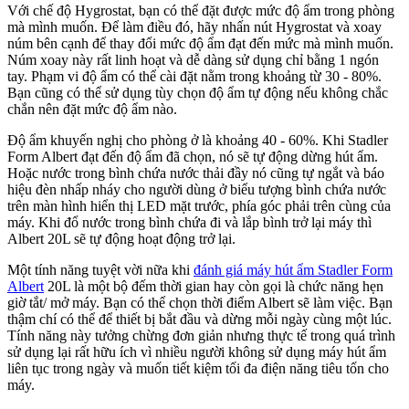
Với chế độ Hygrostat, bạn có thể đặt được mức độ ẩm trong phòng
mà mình muốn. Để làm điều đó, hãy nhấn nút Hygrostat và xoay
núm bên cạnh để thay đổi mức độ ẩm đạt đến mức mà mình muốn.
Núm xoay này rất linh hoạt và dễ dàng sử dụng chỉ bằng 1 ngón
tay. Phạm vi độ ẩm có thể cài đặt nằm trong khoảng từ 30 - 80%.
Bạn cũng có thể sử dụng tùy chọn độ ẩm tự động nếu không chắc
chắn nên đặt mức độ ẩm nào.
Độ ẩm khuyến nghị cho phòng ở là khoảng 40 - 60%. Khi Stadler
Form Albert đạt đến độ ẩm đã chọn, nó sẽ tự động dừng hút ẩm.
Hoặc nước trong bình chứa nước thải đầy nó cũng tự ngắt và báo
hiệu đèn nhấp nháy cho người dùng ở biểu tượng bình chứa nước
trên màn hình hiển thị LED mặt trước, phía góc phải trên cùng của
máy. Khi đổ nước trong bình chứa đi và lắp bình trở lại máy thì
Albert 20L sẽ tự động hoạt động trở lại.
Một tính năng tuyệt vời nữa khi
đánh giá máy hút ẩm Stadler Form
Albert
20L là một bộ đếm thời gian hay còn gọi là chức năng hẹn
giờ tắt/ mở máy. Bạn có thể chọn thời điểm Albert sẽ làm việc. Bạn
thậm chí có thể để thiết bị bắt đầu và dừng mỗi ngày cùng một lúc.
Tính năng này tưởng chừng đơn giản nhưng thực tế trong quá trình
sử dụng lại rất hữu ích vì nhiều người không sử dụng máy hút ẩm
liên tục trong ngày và muốn tiết kiệm tối đa điện năng tiêu tốn cho
máy.