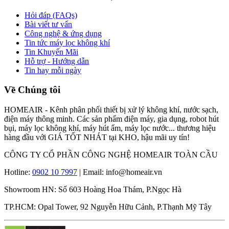
Hỏi đáp (FAQs)
Bài viết tư vấn
Công nghệ & ứng dụng
Tin tức máy lọc không khí
Tin Khuyến Mãi
Hỗ trợ - Hướng dẫn
Tin hay mỗi ngày
Về Chúng tôi
HOMEAIR - Kênh phân phối thiết bị xử lý không khí, nước sạch,
điện máy thông minh. Các sản phẩm điện máy, gia dụng, robot hút
bụi, máy lọc không khí, máy hút ẩm, máy lọc nước... thương hiệu
hàng đầu với GIÁ TỐT NHÁT tại KHO, hậu mãi uy tín!
CÔNG TY CỔ PHẦN CÔNG NGHỆ HOMEAIR TOÀN CẦU
Hotline:
0902 10 7997
| Email: info@homeair.vn
Showroom HN: Số 603 Hoàng Hoa Thám, P.Ngọc Hà
TP.HCM: Opal Tower, 92 Nguyễn Hữu Cảnh, P.Thạnh Mỹ Tây