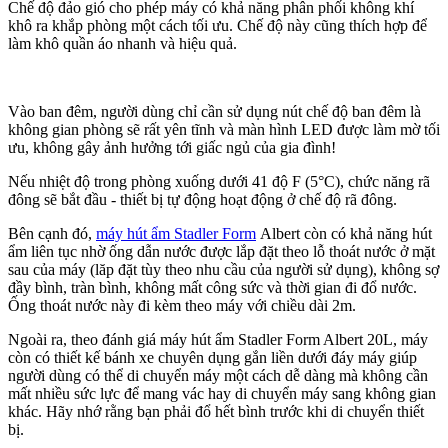
Chế độ đảo gió cho phép máy có khả năng phân phối không khí
khô ra khắp phòng một cách tối ưu. Chế độ này cũng thích hợp để
làm khô quần áo nhanh và hiệu quả.
Vào ban đêm, người dùng chỉ cần sử dụng nút chế độ ban đêm là
không gian phòng sẽ rất yên tĩnh và màn hình LED được làm mờ tối
ưu, không gây ảnh hưởng tới giấc ngủ của gia đình!
Nếu nhiệt độ trong phòng xuống dưới 41 độ F (5°C), chức năng rã
đông sẽ bắt đầu - thiết bị tự động hoạt động ở chế độ rã đông.
Bên cạnh đó,
máy hút ẩm Stadler Form
Albert còn có khả năng hút
ẩm liên tục nhờ ống dẫn nước được lắp đặt theo lỗ thoát nước ở mặt
sau của máy (lăp đặt tùy theo nhu cầu của người sử dụng), không sợ
đầy bình, tràn bình, không mất công sức và thời gian đi đổ nước.
Ống thoát nước này đi kèm theo máy với chiều dài 2m.
Ngoài ra, theo đánh giá máy hút ẩm Stadler Form Albert 20L, máy
còn có thiết kế bánh xe chuyên dụng gắn liền dưới đáy máy giúp
người dùng có thể di chuyển máy một cách dễ dàng mà không cần
mất nhiều sức lực để mang vác hay di chuyển máy sang không gian
khác. Hãy nhớ rằng bạn phải đổ hết bình trước khi di chuyển thiết
bị.