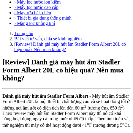
› Máy lọc nước ion kiềm
› Máy lọc nước cao cấp
› Máy rửa bát, chén
› Thiết bị gia dụng thông minh
› Màng lọc không khí
Trang chủ
Bài viết tư vấn, chia sẻ kinh nghiệm
[Review] Đánh giá máy hút ẩm Stadler Form Albert 20L có
hiệu quả? Nên mua không?
[Review] Đánh giá máy hút ẩm Stadler
Form Albert 20L có hiệu quả? Nên mua
không?
Đánh giá máy hút ẩm Stadler Form Albert
- Máy hút ẩm Stadler
Form Albert 20L là một thiết bị chất lượng cao và sẽ hoạt động tốt ở
2
2
những nơi ẩm ướt có diện tích lên đến 60 m
(tương ứng 650 ft
).
Theo review máy hút ẩm Stadler Form Albert này thì nó có khả
năng hoạt động ngay cả trong mức nhiệt độ thấp. Theo tính toán và
o
o
thử nghiệm thì máy có thể hoạt động dưới 41
F (tương đương 5
C).