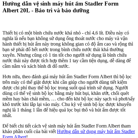
Hướng dẫn vệ sinh máy hút ẩm Stadler Form
Albert 20L - Bảo trì và bảo dưỡng
Thiết bị có một bình chứa nước khá nhỏ - chỉ 4,6 lít. Điều này có
nghĩa là nếu bạn không sử dụng ống thoát nước cho máy và vận
hành thiết bị hút ẩm này trong không gian có độ ẩm cao và rộng thì
bạn sẽ phải đổ hết nước trong bình chứa nước thải khá thường
xuyên. Nhưng cũng có 1 tin tốt cho người sử dụng là bình chứa
nước thải này được tích hợp thêm 1 tay cầm tiện dụng, dễ dàng để
cầm nắm và xách bình đi đổ nước.
Hơn nữa, theo đánh giá máy hút ẩm Stadler Form Albert thì bộ lọc
trên máy có thể giặt được khi cần giúp cho người dùng tiết kiệm
được chi phí thay thế bộ lọc trong suốt quá trình sử dụng. Người
dùng có thể vệ sinh bộ lọc bằng máy hút bụi, khăn ướt, chổi quét
mềm hay bàn chải mềm, … cho đến khi bộ lọc này sạch và phơi/sấy
khô trước khi lắp lại vào máy. Chu kỳ vệ sinh bộ lọc được khuyến
nghị là 1 tháng 1 lần để hiệu quả lọc bụi thô và hút ẩm được tốt
nhất.
Để biết chi tiết cách vệ sinh máy hút ẩm Stadler Form Albert tham
khảo phần cuối của bài viết
Hướng dẫn sử dụng máy hút ẩm Stadler
Form Albert
!