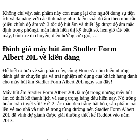
Không chỉ vậy, sản phẩm này còn mang lại cho người dùng sự tiện
ích và đa năng với các tính năng như: kiểm soát độ ẩm theo nhu cầu
(điều chỉnh độ ẩm với 3 tốc độ hút ẩm và thiết lập được độ ẩm mặc
định trong phòng), màn hình hiển thị kỹ thuật số, hẹn giờ tắt/ bật
máy, bánh xe di chuyển, điều hướng cửa gió, …
Đánh giá máy hút ẩm Stadler Form
Albert 20L về kiểu dáng
Để biết rõ hơn về sản phẩm này, cùng HomeAir tìm hiểu những
đánh giá từ chuyên gia và trải nghiệm sử dụng của khách hàng dành
cho máy hút ẩm Stadler Form Albert 20L ngay sau đây!
Máy hút ẩm Stadler Form Albert 20L là một trong những máy hút
ẩm có thiết kế thanh lịch và sang trọng hàng đầu hiện nay. Nó trông
hoàn toàn tuyệt vời! Với 2 sắc màu đen trắng hài hòa, sản phẩm toát
lên vẻ tao nhã và tinh tế trong từng đường nét. Stadler Form Albert
20L đã vinh dự giành được giải thưởng thiết kế Reddot vào năm
2013.