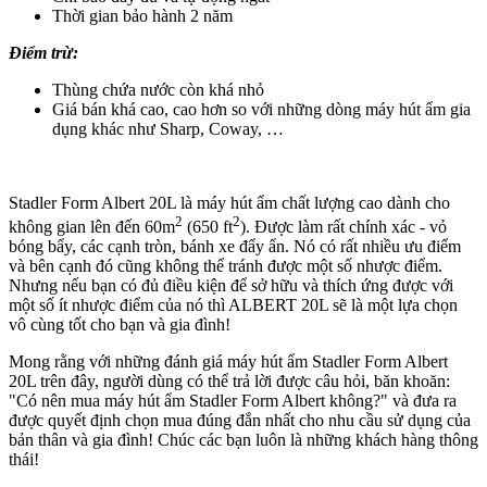
Thời gian bảo hành 2 năm
Điểm trừ:
Thùng chứa nước còn khá nhỏ
Giá bán khá cao, cao hơn so với những dòng máy hút ẩm gia
dụng khác như Sharp, Coway, …
Stadler Form Albert 20L là máy hút ẩm chất lượng cao dành cho
2
2
không gian lên đến 60m
(650 ft
). Được làm rất chính xác - vỏ
bóng bẩy, các cạnh tròn, bánh xe đẩy ẩn. Nó có rất nhiều ưu điểm
và bên cạnh đó cũng không thể tránh được một số nhược điểm.
Nhưng nếu bạn có đủ điều kiện để sở hữu và thích ứng được với
một số ít nhược điểm của nó thì ALBERT 20L sẽ là một lựa chọn
vô cùng tốt cho bạn và gia đình!
Mong rằng với những đánh giá máy hút ẩm Stadler Form Albert
20L trên đây, người dùng có thể trả lời được câu hỏi, băn khoăn:
"Có nên mua máy hút ẩm Stadler Form Albert không?" và đưa ra
được quyết định chọn mua đúng đắn nhất cho nhu cầu sử dụng của
bản thân và gia đình! Chúc các bạn luôn là những khách hàng thông
thái!