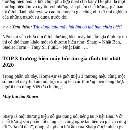
thương hiệu nào là lựa chọn phù hợp nhất cho bạn? Đó phải là một
thương hiệu lớn và uy tín với những sản phẩm chất lượng, giá bán
tốt được đánh giá review cao từ chuyên gia cũng như từ trải nghiệm
của những người sử dụng trước đó.
>>>Xem thêm:
Tác dụng của máy hút ẩm có thể bạn chưa biết?
Nếu bạn vẫn chưa tìm được thương hiệu máy hút ẩm gia đình uy tín
thì có thể tham khảo một số thương hiệu như: Sharp – Nhật Bản,
Stadler Form – Thụy Sĩ, FujiE – Nhật Bản, …
TOP 3 thương hiệu máy hút ẩm gia đình tốt nhất
2020
Trong phần tới đây, HomeAir sẽ giới thiệu 3 thương hiệu cùng một
số model máy hút ẩm nổi trội mang tên các thương hiệu đang được
người tiêu dùng Việt ưa chuộng:
Máy hút ẩm Sharp
Sharp là một thương hiệu đồ gia dụng nổi tiếng tại Nhật Bản. Với
chất lượng sản phẩm tốt cùng các công nghệ tân tiến và giá cả cũng
rất “vừa túi tiền”, dòng sản phẩm hút ẩm của Sharp được nhiều gia