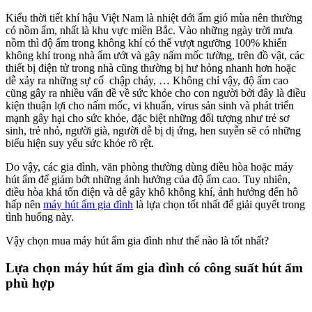
Kiểu thời tiết khí hậu Việt Nam là nhiệt đới ẩm gió mùa nên thường
có nồm ẩm, nhất là khu vực miền Bắc. Vào những ngày trời mưa
nồm thì độ ẩm trong không khí có thể vượt ngưỡng 100% khiến
không khí trong nhà ẩm ướt và gây nấm mốc tường, trên đồ vật, các
thiết bị điện tử trong nhà cũng thường bị hư hỏng nhanh hơn hoặc
dễ xảy ra những sự cố chập cháy, … Không chỉ vậy, độ ẩm cao
cũng gây ra nhiều vấn đề về sức khỏe cho con người bởi đây là điều
kiện thuận lợi cho nấm mốc, vi khuẩn, virus sản sinh và phát triển
mạnh gây hại cho sức khỏe, đặc biệt những đối tượng như trẻ sơ
sinh, trẻ nhỏ, người già, người dễ bị dị ứng, hen suyễn sẽ có những
biểu hiện suy yếu sức khỏe rõ rệt.
Do vậy, các gia đình, văn phòng thường dùng điều hòa hoặc máy
hút ẩm để giảm bớt những ảnh hưởng của độ ẩm cao. Tuy nhiên,
điều hòa khá tốn điện và dễ gây khô không khí, ảnh hưởng đến hô
hấp nên
máy hút ẩm gia đình
là lựa chọn tốt nhất để giải quyết trong
tình huống này.
Vậy chọn mua máy hút ẩm gia đình như thế nào là tốt nhất?
Lựa chọn máy hút ẩm gia đình có công suất hút ẩm
phù hợp