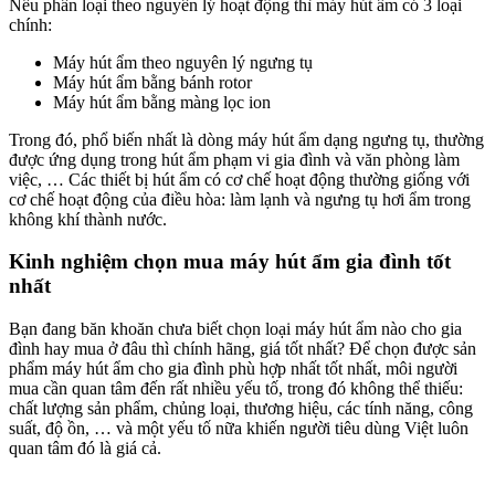
Nếu phân loại theo nguyên lý hoạt động thì máy hút ẩm có 3 loại
chính:
Máy hút ẩm theo nguyên lý ngưng tụ
Máy hút ẩm bằng bánh rotor
Máy hút ẩm bằng màng lọc ion
Trong đó, phổ biến nhất là dòng máy hút ẩm dạng ngưng tụ, thường
được ứng dụng trong hút ẩm phạm vi gia đình và văn phòng làm
việc, … Các thiết bị hút ẩm có cơ chế hoạt động thường giống với
cơ chế hoạt động của điều hòa: làm lạnh và ngưng tụ hơi ẩm trong
không khí thành nước.
Kinh nghiệm chọn mua máy hút ẩm gia đình tốt
nhất
Bạn đang băn khoăn chưa biết chọn loại máy hút ẩm nào cho gia
đình hay mua ở đâu thì chính hãng, giá tốt nhất? Để chọn được sản
phẩm máy hút ẩm cho gia đình phù hợp nhất tốt nhất, môi người
mua cần quan tâm đến rất nhiều yếu tố, trong đó không thể thiếu:
chất lượng sản phẩm, chủng loại, thương hiệu, các tính năng, công
suất, độ ồn, … và một yếu tố nữa khiến người tiêu dùng Việt luôn
quan tâm đó là giá cả.