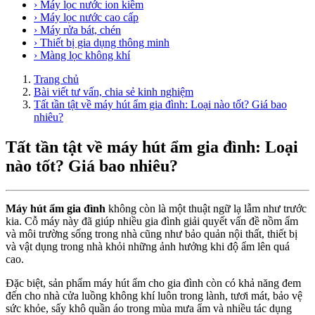
› Máy lọc nước ion kiềm
› Máy lọc nước cao cấp
› Máy rửa bát, chén
› Thiết bị gia dụng thông minh
› Màng lọc không khí
Trang chủ
Bài viết tư vấn, chia sẻ kinh nghiệm
Tất tần tật về máy hút ẩm gia đình: Loại nào tốt? Giá bao
nhiêu?
Tất tần tật về máy hút ẩm gia đình: Loại
nào tốt? Giá bao nhiêu?
Máy hút ẩm gia đình
không còn là một thuật ngữ lạ lẫm như trước
kia. Cỗ máy này đã giúp nhiều gia đình giải quyết vấn đề nồm ẩm
và môi trường sống trong nhà cũng như bảo quản nội thất, thiết bị
và vật dụng trong nhà khỏi những ảnh hưởng khi độ ẩm lên quá
cao.
Đặc biệt, sản phẩm máy hút ẩm cho gia đình còn có khả năng đem
đến cho nhà cửa luồng không khí luôn trong lành, tươi mát, bảo vệ
sức khỏe, sấy khô quần áo trong mùa mưa ẩm và nhiều tác dụng