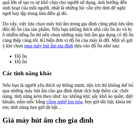
quá lớn sẽ tạo ra sự khó chịu cho người sử dụng, ảnh hưởng đến
sinh hoạt của mỗi người, nhất là những lúc cần yên tĩnh để nghỉ
ngơi hay tập trung làm điều gì đó.
Do vậy, việc lựa chọn máy hút ẩm trong gia đình cũng phải lưu tâm
đến độ ồn của sản phẩm. Nếu bạn không thích nhà cửa ồn ào và bị
ô nhiễm tiếng ồn thì nên chọn những máy hút ẩm gia dụng có độ ồn
càng thấp càng tốt. Kí hiệu đơn vị độ ồn của máy là dB. Một số gợi
ý khi chọn
mua máy hút ẩm gia đình
dựa vào độ ồn như sau:
Độ ồn
Độ ồn
Các tính năng khác
Nếu bạn là người yêu thích sự thông minh, tiện ích thì không thể bỏ
qua những máy hút ẩm cho gia đình được tích hợp thêm các chức
năng, tính năng kèm theo như: lọc không khí; sấy khô áo quần; diệt
khuẩn, nấm mốc bằng
công nghệ ion hóa
; hẹn giờ tắt/ bật; khóa trẻ
em; tính năng hẹn giờ tắt bật…
Giá máy hút ẩm cho gia đình