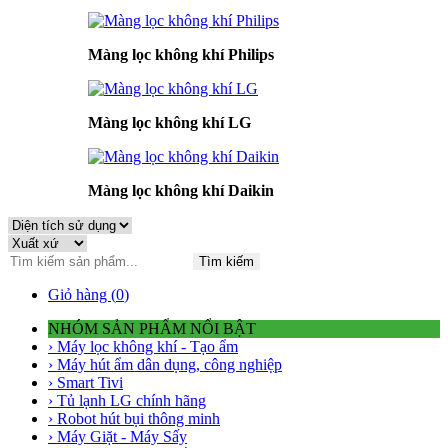
Màng lọc không khí Philips
Màng lọc không khí LG
Màng lọc không khí Daikin
Tìm kiếm
Giỏ hàng (
0
)
NHÓM SẢN PHẨM NỔI BẬT
› Máy lọc không khí - Tạo ẩm
› Máy hút ẩm dân dụng, công nghiệp
› Smart Tivi
› Tủ lạnh LG chính hãng
› Robot hút bụi thông minh
› Máy Giặt - Máy Sấy