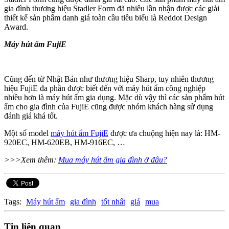
gia đình thương hiệu Stadler Form đã nhiêu lần nhận được các giải
thiết kế sản phẩm danh giá toàn cầu tiêu biểu là Reddot Design
Award.
Máy hút ẩm FujiE
Cũng đến từ Nhật Bản như thương hiệu Sharp, tuy nhiên thương
hiệu FujiE đa phần được biết đến với máy hút ẩm công nghiệp
nhiều hơn là máy hút ẩm gia dụng. Mặc dù vậy thì các sản phẩm hút
ẩm cho gia đình của FujiE cũng được nhóm khách hàng sử dụng
đánh giá khá tốt.
Một số model
máy hút ẩm FujiE
được ưa chuộng hiện nay là: HM-
920EC, HM-620EB, HM-916EC, …
>>>Xem thêm:
Mua máy hút ẩm gia đình ở đâu?
Tags:
Máy hút ẩm
gia đình
tốt nhất
giá
mua
Tin liên quan