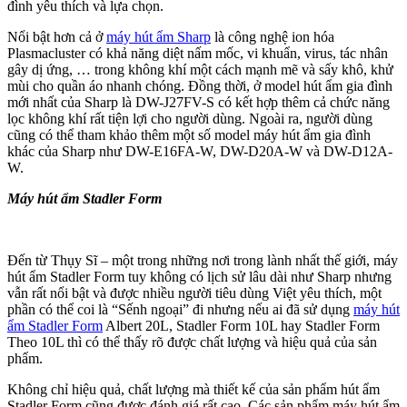
đình yêu thích và lựa chọn.
Nổi bật hơn cả ở
máy hút ẩm Sharp
là công nghệ ion hóa
Plasmacluster có khả năng diệt nấm mốc, vi khuẩn, virus, tác nhân
gây dị ứng, … trong không khí một cách mạnh mẽ và sấy khô, khử
mùi cho quần áo nhanh chóng. Đồng thời, ở model hút ẩm gia đình
mới nhất của Sharp là DW-J27FV-S có kết hợp thêm cả chức năng
lọc không khí rất tiện lợi cho người dùng. Ngoài ra, người dùng
cũng có thể tham khảo thêm một số model máy hút ẩm gia đình
khác của Sharp như DW-E16FA-W, DW-D20A-W và DW-D12A-
W.
Máy hút ẩm Stadler Form
Đến từ Thụy Sĩ – một trong những nơi trong lành nhất thế giới, máy
hút ẩm Stadler Form tuy không có lịch sử lâu dài như Sharp nhưng
vẫn rất nổi bật và được nhiều người tiêu dùng Việt yêu thích, một
phần có thể coi là “Sếnh ngoại” đi nhưng nếu ai đã sử dụng
máy hút
ẩm Stadler Form
Albert 20L, Stadler Form 10L hay Stadler Form
Theo 10L thì có thể thấy rõ được chất lượng và hiệu quả của sản
phẩm.
Không chỉ hiệu quả, chất lượng mà thiết kế của sản phẩm hút ẩm
Stadler Form cũng được đánh giá rất cao. Các sản phẩm máy hút ẩm